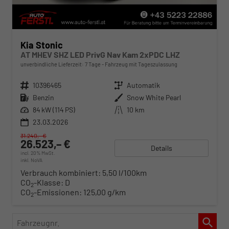
Kia Stonic
AT MHEV SHZ LED PrivG Nav Kam 2xPDC LHZ
unverbindliche Lieferzeit:
7 Tage
Fahrzeug mit Tageszulassung
Fahrzeugnr.
10396465
Getriebe
Automatik
Kraftstoff
Benzin
Außenfarbe
Snow White Pearl
Leistung
84 kW (114 PS)
Kilometerstand
10 km
23.03.2026
31.240,– €
26.523,– €
Details
incl. 20% MwSt.
inkl. NoVA
Verbrauch kombiniert:
5,50 l/100km
CO
-Klasse:
D
2
CO
-Emissionen:
125,00 g/km
2
Fahrzeugnr.