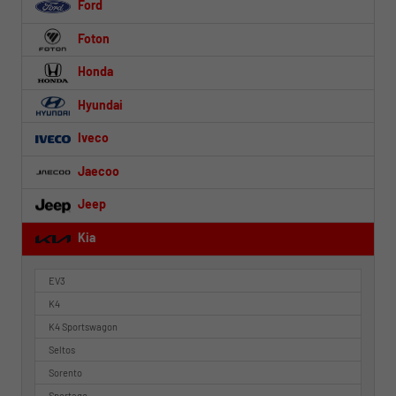
Ford
Foton
Honda
Hyundai
Iveco
Jaecoo
Jeep
Kia
EV3
K4
K4 Sportswagon
Seltos
Sorento
Sportage