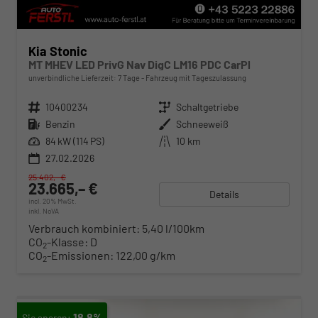
Kia Stonic
MT MHEV LED PrivG Nav DigC LM16 PDC CarPl
unverbindliche Lieferzeit:
7 Tage
Fahrzeug mit Tageszulassung
Fahrzeugnr.
10400234
Getriebe
Schaltgetriebe
Kraftstoff
Benzin
Außenfarbe
Schneeweiß
Leistung
84 kW (114 PS)
Kilometerstand
10 km
27.02.2026
25.402,– €
23.665,– €
Details
incl. 20% MwSt.
inkl. NoVA
Verbrauch kombiniert:
5,40 l/100km
CO
-Klasse:
D
2
CO
-Emissionen:
122,00 g/km
2
18,8%