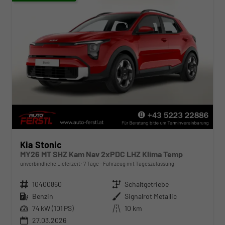
Kia Stonic
MY26 MT SHZ Kam Nav 2xPDC LHZ Klima Temp
unverbindliche Lieferzeit:
7 Tage
Fahrzeug mit Tageszulassung
Fahrzeugnr.
10400860
Getriebe
Schaltgetriebe
Kraftstoff
Benzin
Außenfarbe
Signalrot Metallic
Leistung
74 kW (101 PS)
Kilometerstand
10 km
27.03.2026