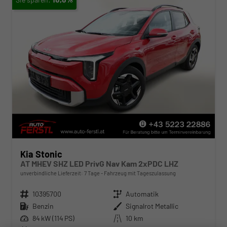
Kia Stonic
AT MHEV SHZ LED PrivG Nav Kam 2xPDC LHZ
unverbindliche Lieferzeit:
7 Tage
Fahrzeug mit Tageszulassung
Fahrzeugnr.
10395700
Getriebe
Automatik
Kraftstoff
Benzin
Außenfarbe
Signalrot Metallic
Leistung
84 kW (114 PS)
Kilometerstand
10 km