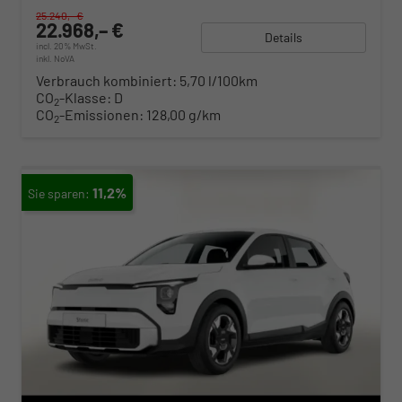
25.240,– €
22.968,– €
Details
incl. 20% MwSt.
inkl. NoVA
Verbrauch kombiniert:
5,70 l/100km
CO
-Klasse:
D
2
CO
-Emissionen:
128,00 g/km
2
11,2%