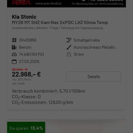
Kia Stonic
MY26 MT SHZ Kam Nav 2xPDC LHZ Klima Temp
unverbindliche Lieferzeit:
7 Tage
Fahrzeug mit Tageszulassung
Fahrzeugnr.
10400859
Getriebe
Schaltgetriebe
Kraftstoff
Benzin
Außenfarbe
Auroraschwarz Metallic
Leistung
74 kW (101 PS)
Kilometerstand
10 km
27.03.2026
25.240,– €
22.968,– €
Details
incl. 20% MwSt.
inkl. NoVA
Verbrauch kombiniert:
5,70 l/100km
CO
-Klasse:
D
2
CO
-Emissionen:
128,00 g/km
2
13,4%