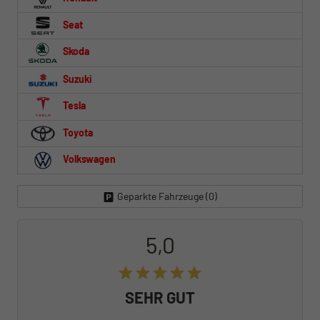
Seat
Skoda
Suzuki
Tesla
Toyota
Volkswagen
Geparkte Fahrzeuge (
0
)
5,0
SEHR GUT