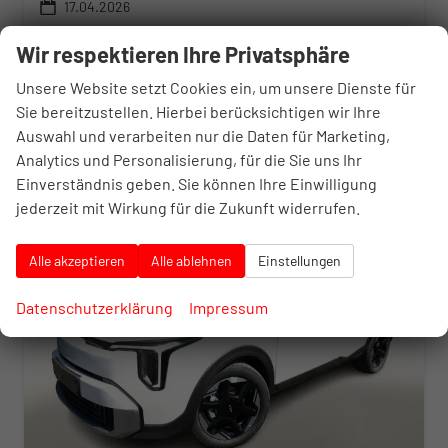
17.04.2026
31.039,– €
26.301,– €
Wir respektieren Ihre Privatsphäre
Details
incl. 20% MwSt.
inkl. NoVA
Unsere Website setzt Cookies ein, um unsere Dienste für
Verbrauch kombiniert:
5,50 l/100km
Sie bereitzustellen. Hierbei berücksichtigen wir Ihre
CO
-Klasse:
D
2
Auswahl und verarbeiten nur die Daten für Marketing,
CO
-Emissionen:
125,00 g/km
2
Analytics und Personalisierung, für die Sie uns Ihr
Einverständnis geben. Sie können Ihre Einwilligung
jederzeit mit Wirkung für die Zukunft widerrufen.
18,7%
Alle akzeptieren
Alle ablehnen
Einstellungen
Datenschutzerklärung
Impressum