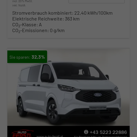
incl. 20% MwSt.
inkl. NoVA
Stromverbrauch kombiniert:
22,40 kWh/100km
Elektrische Reichweite:
363 km
CO
-Klasse:
A
2
CO
-Emissionen:
0 g/km
2
32,3%