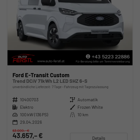
Ford E-Transit Custom
Trend DCiV 71kWh L2 LED SHZ 6-S
unverbindliche Lieferzeit:
7 Tage
Fahrzeug mit Tageszulassung
Fahrzeugnr.
10400703
Getriebe
Automatik
Kraftstoff
Elektro
Außenfarbe
Frozen White
Leistung
100 kW (136 PS)
Kilometerstand
10 km
29.04.2026
63.000,– €
43.657,– €
Details