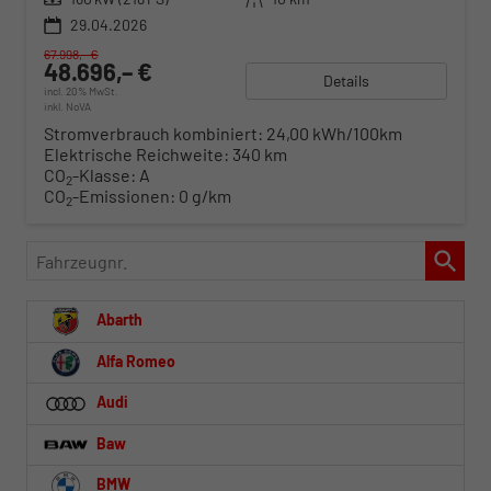
29.04.2026
67.998,– €
48.696,– €
Details
incl. 20% MwSt.
inkl. NoVA
Stromverbrauch kombiniert:
24,00 kWh/100km
Elektrische Reichweite:
340 km
CO
-Klasse:
A
2
CO
-Emissionen:
0 g/km
2
Fahrzeugnr.
Abarth
Alfa Romeo
Audi
Baw
BMW