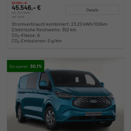
63.360,– €
45.546,– €
Details
incl. 20% MwSt.
inkl. NoVA
Stromverbrauch kombiniert:
23,20 kWh/100km
Elektrische Reichweite:
352 km
CO
-Klasse:
A
2
CO
-Emissionen:
0 g/km
2
30,1%