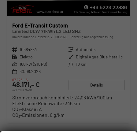
Ford E-Transit Custom
Limited DCiV 71kWh L2 LED SHZ
unverbindliche Lieferzeit:
25.08.2026
Fahrzeug mit Tageszulassung
Fahrzeugnr.
10384854
Getriebe
Automatik
Kraftstoff
Elektro
Außenfarbe
Digital Aqua Blue Metallic
Leistung
160 kW (218 PS)
Kilometerstand
10 km
30.06.2026
67.428,– €
48.171,– €
Details
incl. 20% MwSt.
Stromverbrauch kombiniert:
24,03 kWh/100km
Elektrische Reichweite:
346 km
CO
-Klasse:
A
2
CO
-Emissionen:
0 g/km
2