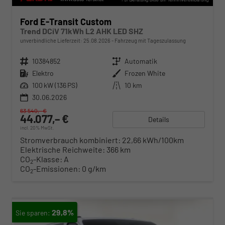
Ford E-Transit Custom
Trend DCiV 71kWh L2 AHK LED SHZ
unverbindliche Lieferzeit:
25.08.2026
Fahrzeug mit Tageszulassung
Fahrzeugnr.
10384852
Getriebe
Automatik
Kraftstoff
Elektro
Außenfarbe
Frozen White
Leistung
100 kW (136 PS)
Kilometerstand
10 km
30.06.2026
63.540,– €
44.077,– €
Details
incl. 20% MwSt.
Stromverbrauch kombiniert:
22,66 kWh/100km
Elektrische Reichweite:
366 km
CO
-Klasse:
A
2
CO
-Emissionen:
0 g/km
2
29,8%