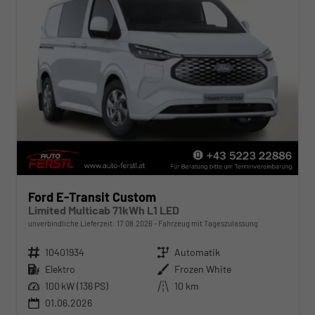
Ford E-Transit Custom
Limited Multicab 71kWh L1 LED
unverbindliche Lieferzeit:
17.08.2026
Fahrzeug mit Tageszulassung
Fahrzeugnr.
10401934
Getriebe
Automatik
Kraftstoff
Elektro
Außenfarbe
Frozen White
Leistung
100 kW (136 PS)
Kilometerstand
10 km
01.06.2026