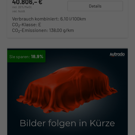
40.806,– €
Details
incl. 20% MwSt.
inkl. NoVA
Verbrauch kombiniert:
6,10 l/100km
CO
-Klasse:
E
2
CO
-Emissionen:
138,00 g/km
2
18,9%