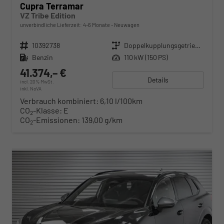
Cupra Terramar
VZ Tribe Edition
unverbindliche Lieferzeit: 4-6 Monate
Neuwagen
Fahrzeugnr.
10392738
Getriebe
Doppelkupplungsgetriebe (DSG)
Kraftstoff
Benzin
Leistung
110 kW (150 PS)
41.374,– €
Details
incl. 20% MwSt.
inkl. NoVA
Verbrauch kombiniert:
6,10 l/100km
CO
-Klasse:
E
2
CO
-Emissionen:
139,00 g/km
2