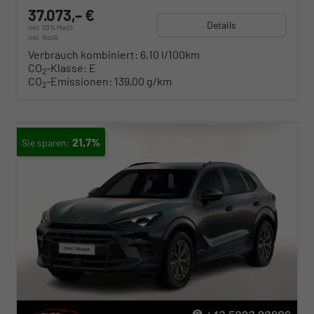
37.073,– €
Details
incl. 20% MwSt.
inkl. NoVA
Verbrauch kombiniert:
6,10 l/100km
CO
-Klasse:
E
2
CO
-Emissionen:
139,00 g/km
2
21,7%