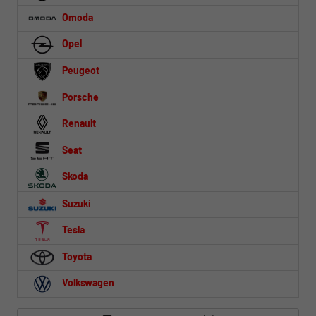
Omoda
Opel
Peugeot
Porsche
Renault
Seat
Skoda
Suzuki
Tesla
Toyota
Volkswagen