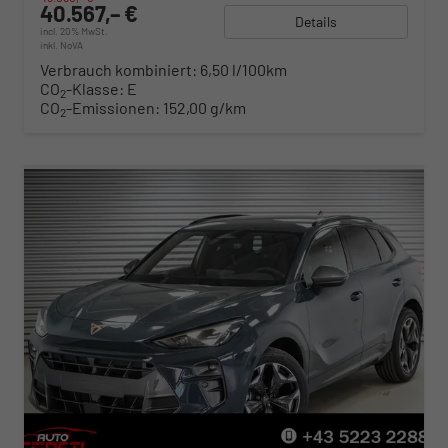
40.567,– €
Details
incl. 20% MwSt.
inkl. NoVA
Verbrauch kombiniert:
6,50 l/100km
CO
-Klasse:
E
2
CO
-Emissionen:
152,00 g/km
2