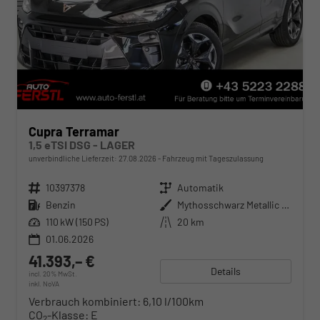
Cupra Terramar
1,5 eTSI DSG - LAGER
unverbindliche Lieferzeit:
27.08.2026
Fahrzeug mit Tageszulassung
Fahrzeugnr.
10397378
Getriebe
Automatik
Kraftstoff
Benzin
Außenfarbe
Mythosschwarz Metallic (0E)
Leistung
110 kW (150 PS)
Kilometerstand
20 km
01.06.2026
41.393,– €
Details
incl. 20% MwSt.
inkl. NoVA
Verbrauch kombiniert:
6,10 l/100km
CO
-Klasse:
E
2