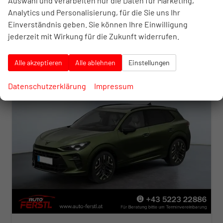
Auswahl und verarbeiten nur die Daten für Marketing,
inkl. NoVA
Analytics und Personalisierung, für die Sie uns Ihr
Verbrauch kombiniert:
6,50 l/100km
Einverständnis geben. Sie können Ihre Einwilligung
CO
-Klasse:
E
2
CO
-Emissionen:
152,00 g/km
jederzeit mit Wirkung für die Zukunft widerrufen.
2
Alle akzeptieren
Alle ablehnen
Einstellungen
Datenschutzerklärung
Impressum