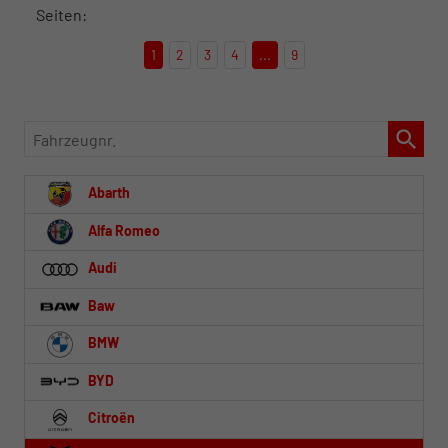
Seiten:
1
2
3
4
...
9
Fahrzeugnr.
Abarth
Alfa Romeo
Audi
Baw
BMW
BYD
Citroën