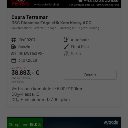
Cupra Terramar
DSG Dinamica Edge eHk Kam Kessy ACC
unverbindliche Lieferzeit:
7 Tage
Fahrzeug mit Tageszulassung
Fahrzeugnr.
10400207
Getriebe
Automatik
Kraftstoff
Benzin
Außenfarbe
Fiord Blau
Leistung
110 kW (150 PS)
Kilometerstand
10 km
31.07.2026
48.232,– €
38.893,– €
Details
incl. 20% MwSt.
inkl. NoVA
Verbrauch kombiniert:
6,00 l/100km
CO
-Klasse:
E
2
CO
-Emissionen:
137,00 g/km
2
18,0%