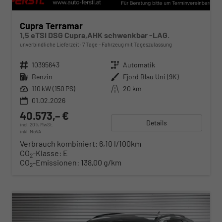
Cupra Terramar
1,5 eTSI DSG Cupra,AHK schwenkbar -LAG.
unverbindliche Lieferzeit:
7 Tage
Fahrzeug mit Tageszulassung
Fahrzeugnr.
10395643
Getriebe
Automatik
Kraftstoff
Benzin
Außenfarbe
Fjord Blau Uni (9K)
Leistung
110 kW (150 PS)
Kilometerstand
20 km
01.02.2026
40.573,– €
Details
incl. 20% MwSt.
inkl. NoVA
Verbrauch kombiniert:
6,10 l/100km
CO
-Klasse:
E
2
CO
-Emissionen:
138,00 g/km
2