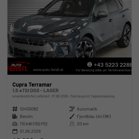
Cupra Terramar
1,5 eTSI DSG - LAGER
unverbindliche Lieferzeit:
27.08.2026
Fahrzeug mit Tageszulassung
Fahrzeugnr.
10400082
Getriebe
Automatik
Kraftstoff
Benzin
Außenfarbe
Fjordblau Uni (9K)
Leistung
110 kW (150 PS)
Kilometerstand
20 km
01.06.2026