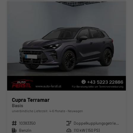
Cupra Terramar
Basis
unverbindliche Lieferzeit: 4-6 Monate
Neuwagen
Fahrzeugnr.
10383350
Getriebe
Doppelkupplungsgetriebe (DSG)
Kraftstoff
Benzin
Leistung
110 kW (150 PS)