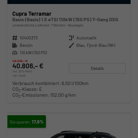
Cupra Terramar
Basis (Basis) 1.5 eTSI 110kW (150 PS) 7-Gang DSG
unverbindliche Lieferzeit:
7 Wochen
Neuwagen
Fahrzeugnr.
10400373
Getriebe
Automatik
Kraftstoff
Benzin
Außenfarbe
Blau, Fjord-Blau (9K)
Leistung
110 kW (150 PS)
48.918,– €
40.806,– €
Details
incl. 20% MwSt.
inkl. NoVA
Verbrauch kombiniert:
6,50 l/100km
CO
-Klasse:
E
2
CO
-Emissionen:
152,00 g/km
2
17,8%