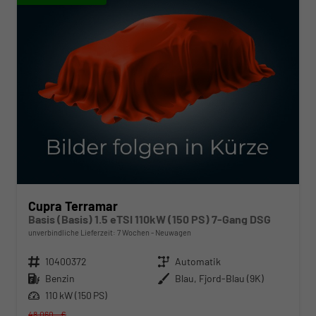
Cupra Terramar
Basis (Basis) 1.5 eTSI 110kW (150 PS) 7-Gang DSG
unverbindliche Lieferzeit:
7 Wochen
Neuwagen
Fahrzeugnr.
10400372
Getriebe
Automatik
Kraftstoff
Benzin
Außenfarbe
Blau, Fjord-Blau (9K)
Leistung
110 kW (150 PS)
48.060,– €