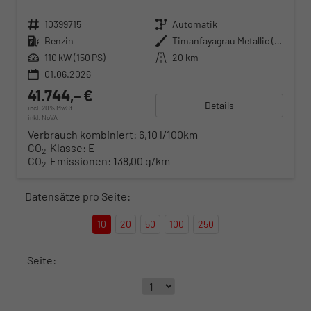
Fahrzeugnr.
10399715
Getriebe
Automatik
Kraftstoff
Benzin
Außenfarbe
Timanfayagrau Metallic (N7)
Leistung
110 kW (150 PS)
Kilometerstand
20 km
01.06.2026
41.744,– €
Details
incl. 20% MwSt.
inkl. NoVA
Verbrauch kombiniert:
6,10 l/100km
CO
-Klasse:
E
2
CO
-Emissionen:
138,00 g/km
2
Datensätze pro Seite:
10
20
50
100
250
Seite: