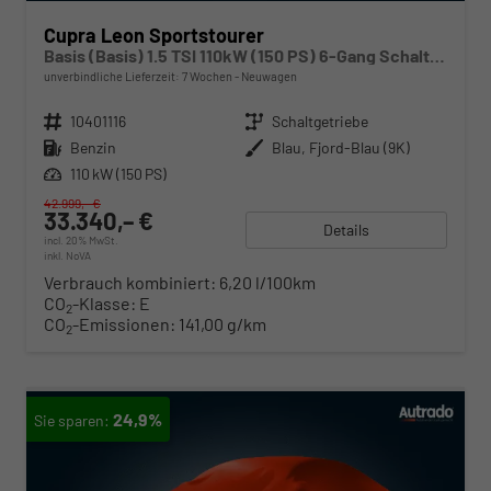
Cupra Leon Sportstourer
Basis (Basis) 1.5 TSI 110kW (150 PS) 6-Gang Schaltgetriebe
unverbindliche Lieferzeit:
7 Wochen
Neuwagen
Fahrzeugnr.
10401116
Getriebe
Schaltgetriebe
Kraftstoff
Benzin
Außenfarbe
Blau, Fjord-Blau (9K)
Leistung
110 kW (150 PS)
42.999,– €
33.340,– €
Details
incl. 20% MwSt.
inkl. NoVA
Verbrauch kombiniert:
6,20 l/100km
CO
-Klasse:
E
2
CO
-Emissionen:
141,00 g/km
2
24,9%