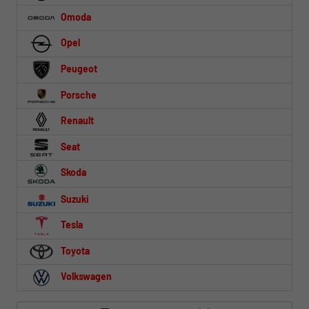
Omoda
Opel
Peugeot
Porsche
Renault
Seat
Skoda
Suzuki
Tesla
Toyota
Volkswagen