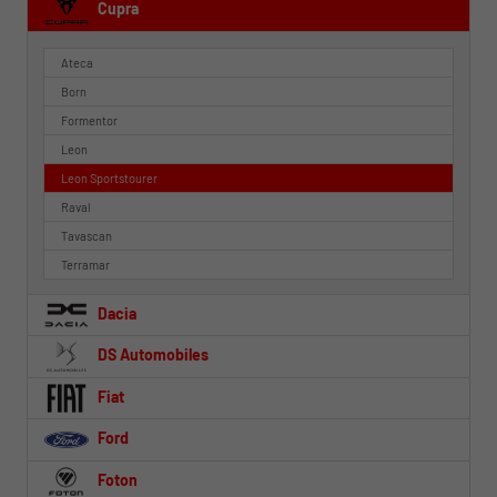
Cupra
Ateca
Born
Formentor
Leon
Leon Sportstourer
Raval
Tavascan
Terramar
Dacia
DS Automobiles
Fiat
Ford
Foton