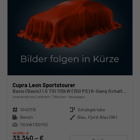
Cupra Leon Sportstourer
Basis (Basis) 1.5 TSI 110kW (150 PS) 6-Gang Schaltgetriebe
unverbindliche Lieferzeit:
7 Wochen
Neuwagen
Fahrzeugnr.
10401115
Getriebe
Schaltgetriebe
Kraftstoff
Benzin
Außenfarbe
Blau, Fjord-Blau (9K)
Leistung
110 kW (150 PS)
42.999,– €
33.340,– €