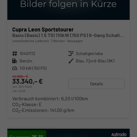
Cupra Leon Sportstourer
Basis (Basis) 1.5 TSI 110kW (150 PS) 6-Gang Schaltgetriebe
unverbindliche Lieferzeit:
7 Wochen
Neuwagen
Fahrzeugnr.
10401112
Getriebe
Schaltgetriebe
Kraftstoff
Benzin
Außenfarbe
Blau, Fjord-Blau (9K)
Leistung
110 kW (150 PS)
42.999,– €
33.340,– €
Details
incl. 20% MwSt.
inkl. NoVA
Verbrauch kombiniert:
6,20 l/100km
CO
-Klasse:
E
2
CO
-Emissionen:
141,00 g/km
2
25,1%