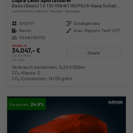
Cupra Leon Sportstourer
Basis (Basis) 1.5 TSI 110kW (150 PS) 6-Gang Schaltgetriebe
unverbindliche Lieferzeit:
7 Wochen
Neuwagen
Fahrzeugnr.
10401117
Getriebe
Schaltgetriebe
Kraftstoff
Benzin
Außenfarbe
Grau, Magnetic Tech" (S7)"
Leistung
110 kW (150 PS)
43.816,– €
34.047,– €
Details
incl. 20% MwSt.
inkl. NoVA
Verbrauch kombiniert:
6,20 l/100km
CO
-Klasse:
E
2
CO
-Emissionen:
141,00 g/km
2
24,9%