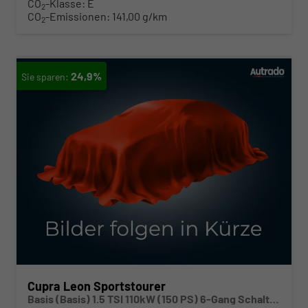
CO
-Klasse:
E
2
CO
-Emissionen:
141,00 g/km
2
24,9%
Cupra Leon Sportstourer
Basis (Basis) 1.5 TSI 110kW (150 PS) 6-Gang Schaltgetriebe