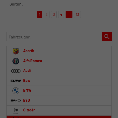
Seiten:
1
2
3
4
...
13
Fahrzeugnr.
Abarth
Alfa Romeo
Audi
Baw
BMW
BYD
Citroën