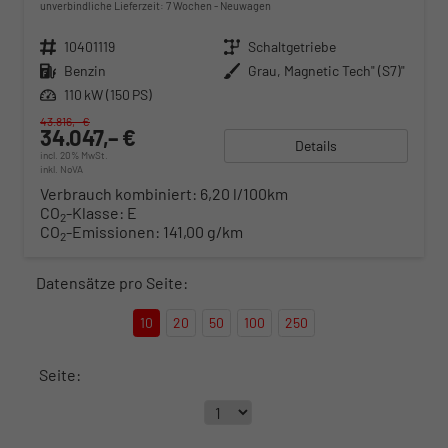
unverbindliche Lieferzeit:
7 Wochen
Neuwagen
Fahrzeugnr.
10401119
Getriebe
Schaltgetriebe
Kraftstoff
Benzin
Außenfarbe
Grau, Magnetic Tech" (S7)"
Leistung
110 kW (150 PS)
43.816,– €
34.047,– €
Details
incl. 20% MwSt.
inkl. NoVA
Verbrauch kombiniert:
6,20 l/100km
CO
-Klasse:
E
2
CO
-Emissionen:
141,00 g/km
2
Datensätze pro Seite:
10
20
50
100
250
Seite: