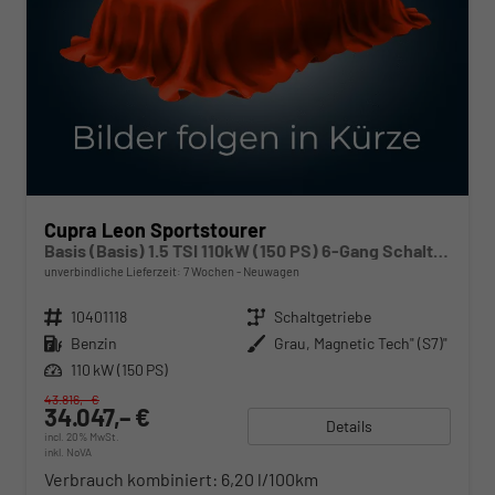
Cupra Leon Sportstourer
Basis (Basis) 1.5 TSI 110kW (150 PS) 6-Gang Schaltgetriebe
unverbindliche Lieferzeit:
7 Wochen
Neuwagen
Fahrzeugnr.
10401118
Getriebe
Schaltgetriebe
Kraftstoff
Benzin
Außenfarbe
Grau, Magnetic Tech" (S7)"
Leistung
110 kW (150 PS)
43.816,– €
34.047,– €
Details
incl. 20% MwSt.
inkl. NoVA
Verbrauch kombiniert:
6,20 l/100km