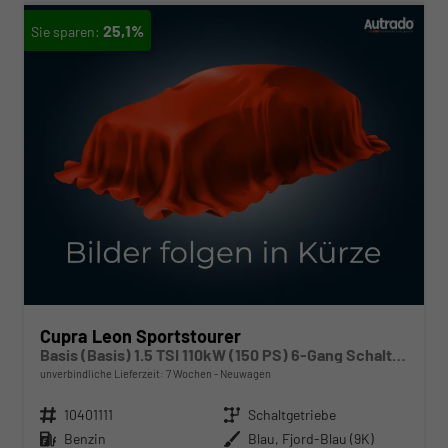
25,1%
Cupra Leon Sportstourer
Basis (Basis) 1.5 TSI 110kW (150 PS) 6-Gang Schaltgetriebe
unverbindliche Lieferzeit:
7 Wochen
Neuwagen
Fahrzeugnr.
10401111
Getriebe
Schaltgetriebe
Kraftstoff
Benzin
Außenfarbe
Blau, Fjord-Blau (9K)