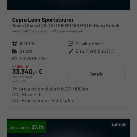
Cupra Leon Sportstourer
Basis (Basis) 1.5 TSI 110kW (150 PS) 6-Gang Schaltgetriebe
unverbindliche Lieferzeit:
7 Wochen
Neuwagen
Fahrzeugnr.
10401114
Getriebe
Schaltgetriebe
Kraftstoff
Benzin
Außenfarbe
Blau, Fjord-Blau (9K)
Leistung
110 kW (150 PS)
42.999,– €
33.340,– €
Details
incl. 20% MwSt.
inkl. NoVA
Verbrauch kombiniert:
6,20 l/100km
CO
-Klasse:
E
2
CO
-Emissionen:
141,00 g/km
2
25,1%