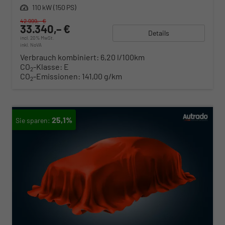
Leistung
110 kW (150 PS)
42.999,– €
33.340,– €
Details
incl. 20% MwSt.
inkl. NoVA
Verbrauch kombiniert:
6,20 l/100km
CO
-Klasse:
E
2
CO
-Emissionen:
141,00 g/km
2
25,1%