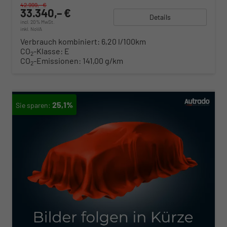
42.999,– €
33.340,– €
Details
incl. 20% MwSt.
inkl. NoVA
Verbrauch kombiniert:
6,20 l/100km
CO
-Klasse:
E
2
CO
-Emissionen:
141,00 g/km
2
25,1%