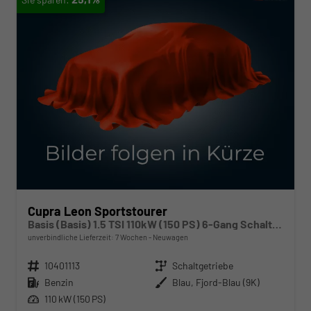
Cupra Leon Sportstourer
Basis (Basis) 1.5 TSI 110kW (150 PS) 6-Gang Schaltgetriebe
unverbindliche Lieferzeit:
7 Wochen
Neuwagen
Fahrzeugnr.
10401113
Getriebe
Schaltgetriebe
Kraftstoff
Benzin
Außenfarbe
Blau, Fjord-Blau (9K)
Leistung
110 kW (150 PS)