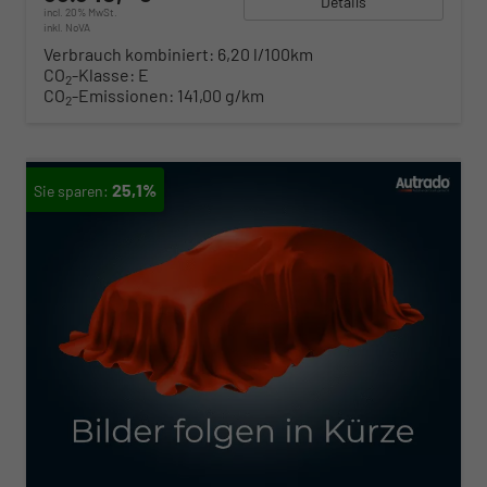
Details
incl. 20% MwSt.
inkl. NoVA
Verbrauch kombiniert:
6,20 l/100km
CO
-Klasse:
E
2
CO
-Emissionen:
141,00 g/km
2
25,1%