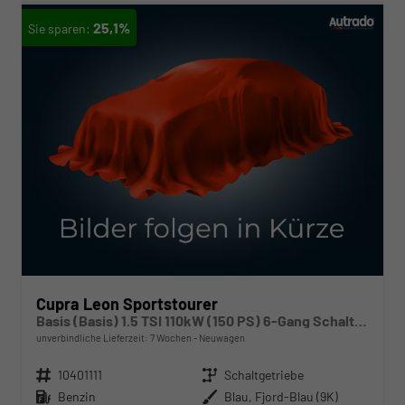
25,1%
Cupra Leon Sportstourer
Basis (Basis) 1.5 TSI 110kW (150 PS) 6-Gang Schaltgetriebe
unverbindliche Lieferzeit:
7 Wochen
Neuwagen
Fahrzeugnr.
10401111
Getriebe
Schaltgetriebe
Kraftstoff
Benzin
Außenfarbe
Blau, Fjord-Blau (9K)