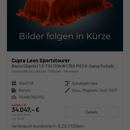
Cupra Leon Sportstourer
Basis (Basis) 1.5 TSI 110kW (150 PS) 6-Gang Schaltgetriebe
unverbindliche Lieferzeit:
7 Wochen
Neuwagen
Fahrzeugnr.
10401118
Getriebe
Schaltgetriebe
Kraftstoff
Benzin
Außenfarbe
Grau, Magnetic Tech" (S7)"
Leistung
110 kW (150 PS)
43.816,– €
34.047,– €
Details
incl. 20% MwSt.
inkl. NoVA
Verbrauch kombiniert:
6,20 l/100km