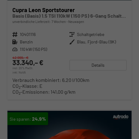
Cupra Leon Sportstourer
Basis (Basis) 1.5 TSI 110kW (150 PS) 6-Gang Schaltgetriebe
unverbindliche Lieferzeit:
7 Wochen
Neuwagen
Fahrzeugnr.
10401116
Getriebe
Schaltgetriebe
Kraftstoff
Benzin
Außenfarbe
Blau, Fjord-Blau (9K)
Leistung
110 kW (150 PS)
42.999,– €
33.340,– €
Details
incl. 20% MwSt.
inkl. NoVA
Verbrauch kombiniert:
6,20 l/100km
CO
-Klasse:
E
2
CO
-Emissionen:
141,00 g/km
2
24,9%