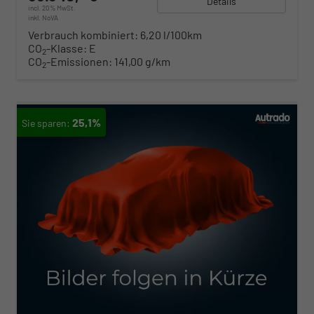
Details
incl. 20% MwSt.
inkl. NoVA
Verbrauch kombiniert:
6,20 l/100km
CO
-Klasse:
E
2
CO
-Emissionen:
141,00 g/km
2
25,1%