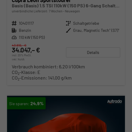
Cupra Leon Sportstourer
Basis (Basis) 1.5 TSI 110kW (150 PS) 6-Gang Schaltgetriebe
unverbindliche Lieferzeit:
7 Wochen
Neuwagen
Fahrzeugnr.
10401117
Getriebe
Schaltgetriebe
Kraftstoff
Benzin
Außenfarbe
Grau, Magnetic Tech" (S7)"
Leistung
110 kW (150 PS)
43.816,– €
34.047,– €
Details
incl. 20% MwSt.
inkl. NoVA
Verbrauch kombiniert:
6,20 l/100km
CO
-Klasse:
E
2
CO
-Emissionen:
141,00 g/km
2
24,9%