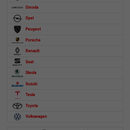
Omoda
Opel
Peugeot
Porsche
Renault
Seat
Skoda
Suzuki
Tesla
Toyota
Volkswagen