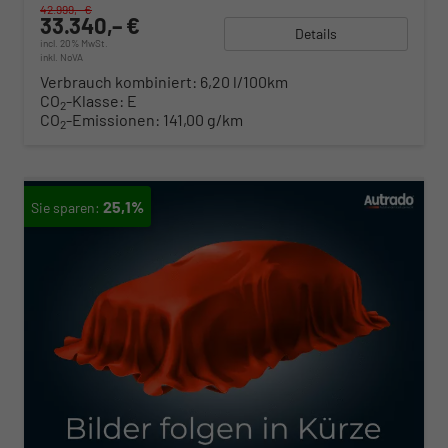
42.999,– €
33.340,– €
Details
incl. 20% MwSt.
inkl. NoVA
Verbrauch kombiniert:
6,20 l/100km
CO
-Klasse:
E
2
CO
-Emissionen:
141,00 g/km
2
25,1%