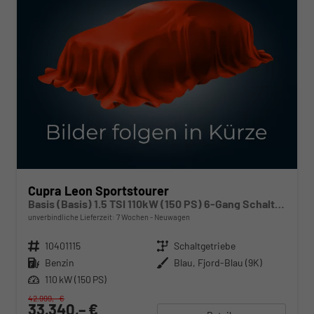
Cupra Leon Sportstourer
Basis (Basis) 1.5 TSI 110kW (150 PS) 6-Gang Schaltgetriebe
unverbindliche Lieferzeit:
7 Wochen
Neuwagen
Fahrzeugnr.
10401115
Getriebe
Schaltgetriebe
Kraftstoff
Benzin
Außenfarbe
Blau, Fjord-Blau (9K)
Leistung
110 kW (150 PS)
42.999,– €
33.340,– €