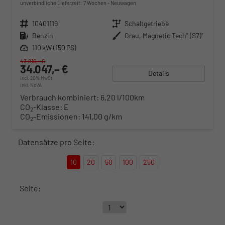
unverbindliche Lieferzeit:
7 Wochen
Neuwagen
Fahrzeugnr.
10401119
Getriebe
Schaltgetriebe
Kraftstoff
Benzin
Außenfarbe
Grau, Magnetic Tech" (S7)"
Leistung
110 kW (150 PS)
43.816,– €
34.047,– €
Details
incl. 20% MwSt.
inkl. NoVA
Verbrauch kombiniert:
6,20 l/100km
CO
-Klasse:
E
2
CO
-Emissionen:
141,00 g/km
2
Datensätze pro Seite:
10
20
50
100
250
Seite: