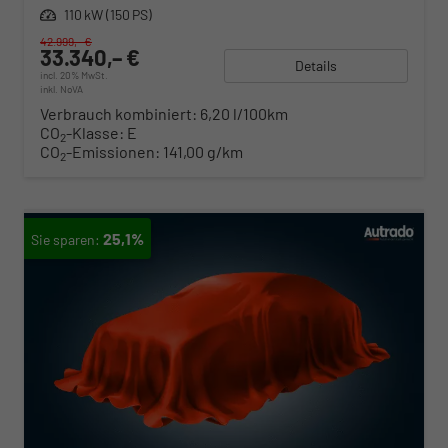
Leistung
110 kW (150 PS)
42.999,– €
33.340,– €
Details
incl. 20% MwSt.
inkl. NoVA
Verbrauch kombiniert:
6,20 l/100km
CO
-Klasse:
E
2
CO
-Emissionen:
141,00 g/km
2
25,1%