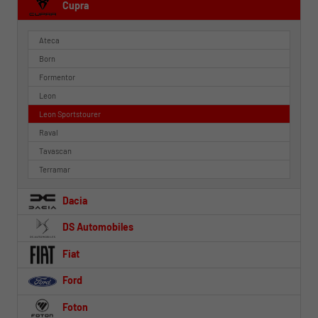
Cupra
Ateca
Born
Formentor
Leon
Leon Sportstourer
Raval
Tavascan
Terramar
Dacia
DS Automobiles
Fiat
Ford
Foton