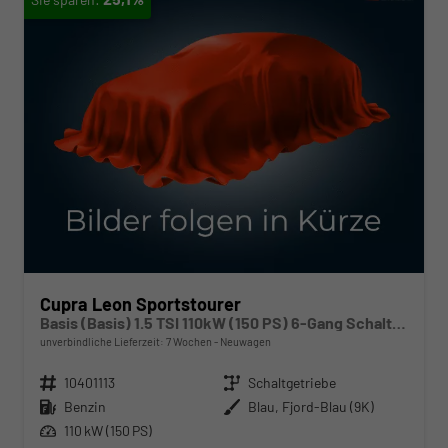
Cupra Leon Sportstourer
Basis (Basis) 1.5 TSI 110kW (150 PS) 6-Gang Schaltgetriebe
unverbindliche Lieferzeit:
7 Wochen
Neuwagen
Fahrzeugnr.
10401113
Getriebe
Schaltgetriebe
Kraftstoff
Benzin
Außenfarbe
Blau, Fjord-Blau (9K)
Leistung
110 kW (150 PS)