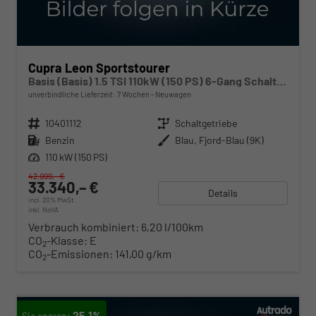
Cupra Leon Sportstourer
Basis (Basis) 1.5 TSI 110kW (150 PS) 6-Gang Schaltgetriebe
unverbindliche Lieferzeit:
7 Wochen
Neuwagen
Fahrzeugnr.
10401112
Getriebe
Schaltgetriebe
Kraftstoff
Benzin
Außenfarbe
Blau, Fjord-Blau (9K)
Leistung
110 kW (150 PS)
42.999,– €
33.340,– €
Details
incl. 20% MwSt.
inkl. NoVA
Verbrauch kombiniert:
6,20 l/100km
CO
-Klasse:
E
2
CO
-Emissionen:
141,00 g/km
2
25,1%