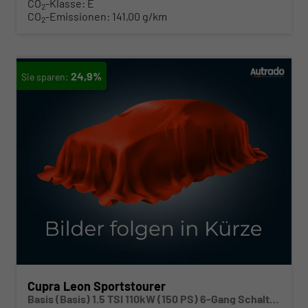
CO
-Klasse:
E
2
CO
-Emissionen:
141,00 g/km
2
24,9%
Cupra Leon Sportstourer
Basis (Basis) 1.5 TSI 110kW (150 PS) 6-Gang Schaltgetriebe