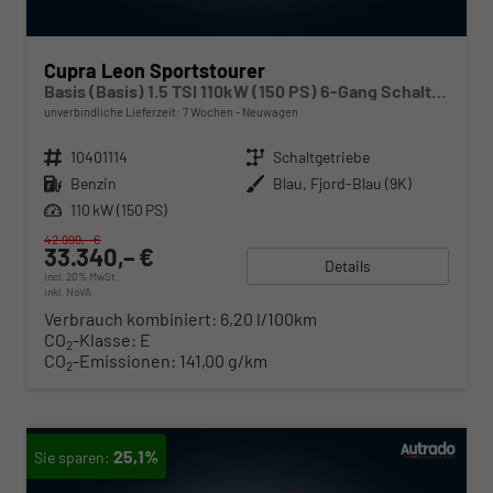
Cupra Leon Sportstourer
Basis (Basis) 1.5 TSI 110kW (150 PS) 6-Gang Schaltgetriebe
unverbindliche Lieferzeit:
7 Wochen
Neuwagen
Fahrzeugnr.
10401114
Getriebe
Schaltgetriebe
Kraftstoff
Benzin
Außenfarbe
Blau, Fjord-Blau (9K)
Leistung
110 kW (150 PS)
42.999,– €
33.340,– €
Details
incl. 20% MwSt.
inkl. NoVA
Verbrauch kombiniert:
6,20 l/100km
CO
-Klasse:
E
2
CO
-Emissionen:
141,00 g/km
2
25,1%