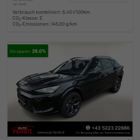
inkl. NoVA
Verbrauch kombiniert:
6,40 l/100km
CO
-Klasse:
E
2
CO
-Emissionen:
145,00 g/km
2
26,0%