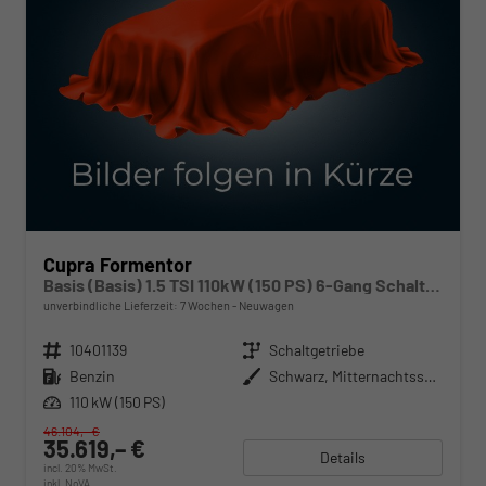
Cupra Formentor
Basis (Basis) 1.5 TSI 110kW (150 PS) 6-Gang Schaltgetriebe
unverbindliche Lieferzeit:
7 Wochen
Neuwagen
Fahrzeugnr.
10401139
Getriebe
Schaltgetriebe
Kraftstoff
Benzin
Außenfarbe
Schwarz, Mitternachtsschwarz (0E)
Leistung
110 kW (150 PS)
46.104,– €
35.619,– €
Details
incl. 20% MwSt.
inkl. NoVA