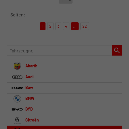
Seiten:
1
2
3
4
...
22
Fahrzeugnr.
Abarth
Audi
Baw
BMW
BYD
Citroën