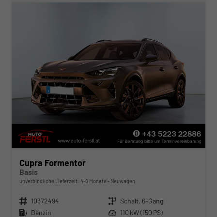
Cupra Formentor
Basis
unverbindliche Lieferzeit: 4-6 Monate
Neuwagen
Fahrzeugnr.
10372494
Getriebe
Schalt. 6-Gang
Kraftstoff
Benzin
Leistung
110 kW (150 PS)