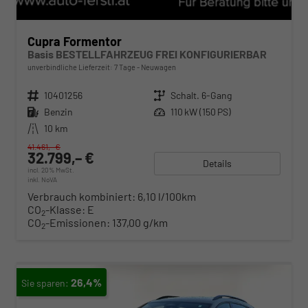
Cupra Formentor
Basis BESTELLFAHRZEUG FREI KONFIGURIERBAR
unverbindliche Lieferzeit:
7 Tage
Neuwagen
Fahrzeugnr.
10401256
Getriebe
Schalt. 6-Gang
Kraftstoff
Benzin
Leistung
110 kW (150 PS)
Kilometerstand
10 km
41.461,– €
32.799,– €
Details
incl. 20% MwSt.
inkl. NoVA
Verbrauch kombiniert:
6,10 l/100km
CO
-Klasse:
E
2
CO
-Emissionen:
137,00 g/km
2
26,4%