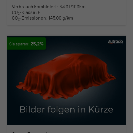
Verbrauch kombiniert:
6,40 l/100km
CO
-Klasse:
E
2
CO
-Emissionen:
145,00 g/km
2
25,2%