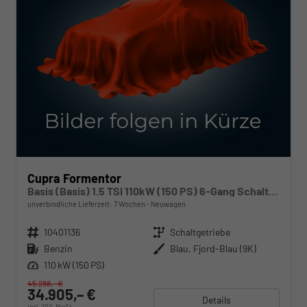
Cupra Formentor
Basis (Basis) 1.5 TSI 110kW (150 PS) 6-Gang Schaltgetriebe
unverbindliche Lieferzeit:
7 Wochen
Neuwagen
Fahrzeugnr.
10401136
Getriebe
Schaltgetriebe
Kraftstoff
Benzin
Außenfarbe
Blau, Fjord-Blau (9K)
Leistung
110 kW (150 PS)
45.288,– €
34.905,– €
Details
incl. 20% MwSt.