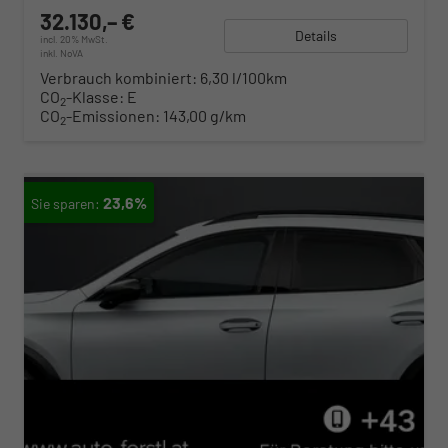
32.130,– €
Details
incl. 20% MwSt.
inkl. NoVA
Verbrauch kombiniert:
6,30 l/100km
CO
-Klasse:
E
2
CO
-Emissionen:
143,00 g/km
2
23,6%