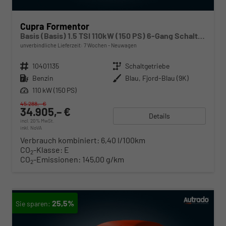
Cupra Formentor
Basis (Basis) 1.5 TSI 110kW (150 PS) 6-Gang Schaltgetriebe
unverbindliche Lieferzeit:
7 Wochen
Neuwagen
Fahrzeugnr.
10401135
Getriebe
Schaltgetriebe
Kraftstoff
Benzin
Außenfarbe
Blau, Fjord-Blau (9K)
Leistung
110 kW (150 PS)
45.288,– €
34.905,– €
Details
incl. 20% MwSt.
inkl. NoVA
Verbrauch kombiniert:
6,40 l/100km
CO
-Klasse:
E
2
CO
-Emissionen:
145,00 g/km
2
25,5%