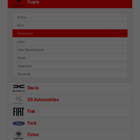
Cupra
Ateca
Born
Formentor
Leon
Leon Sportstourer
Raval
Tavascan
Terramar
Dacia
DS Automobiles
Fiat
Ford
Foton