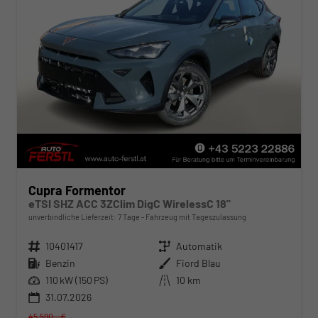
Cupra Formentor
eTSI SHZ ACC 3ZClim DigC WirelessC 18"
unverbindliche Lieferzeit:
7 Tage
Fahrzeug mit Tageszulassung
Fahrzeugnr.
10401417
Getriebe
Automatik
Kraftstoff
Benzin
Außenfarbe
Fiord Blau
Leistung
110 kW (150 PS)
Kilometerstand
10 km
31.07.2026
45.590,– €