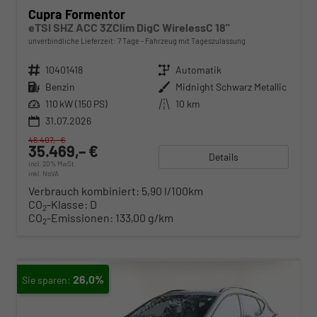
Cupra Formentor
eTSI SHZ ACC 3ZClim DigC WirelessC 18"
unverbindliche Lieferzeit:
7 Tage
Fahrzeug mit Tageszulassung
Fahrzeugnr.
10401418
Getriebe
Automatik
Kraftstoff
Benzin
Außenfarbe
Midnight Schwarz Metallic
Leistung
110 kW (150 PS)
Kilometerstand
10 km
31.07.2026
46.407,– €
35.469,– €
Details
incl. 20% MwSt.
inkl. NoVA
Verbrauch kombiniert:
5,90 l/100km
CO
-Klasse:
D
2
CO
-Emissionen:
133,00 g/km
2
26,0%