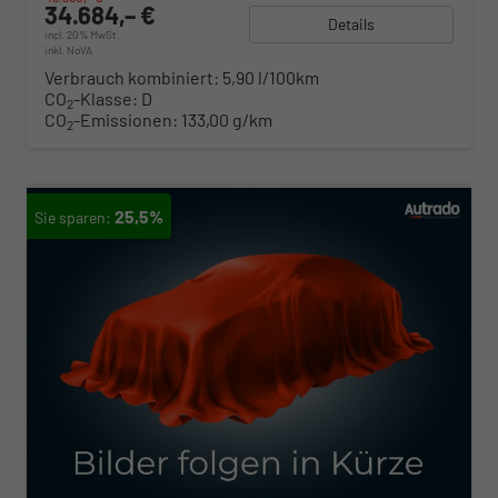
34.684,– €
Details
incl. 20% MwSt.
inkl. NoVA
Verbrauch kombiniert:
5,90 l/100km
CO
-Klasse:
D
2
CO
-Emissionen:
133,00 g/km
2
25,5%