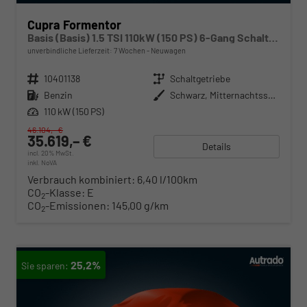
Cupra Formentor
Basis (Basis) 1.5 TSI 110kW (150 PS) 6-Gang Schaltgetriebe
unverbindliche Lieferzeit:
7 Wochen
Neuwagen
Fahrzeugnr.
10401138
Getriebe
Schaltgetriebe
Kraftstoff
Benzin
Außenfarbe
Schwarz, Mitternachtsschwarz (0E)
Leistung
110 kW (150 PS)
46.104,– €
35.619,– €
Details
incl. 20% MwSt.
inkl. NoVA
Verbrauch kombiniert:
6,40 l/100km
CO
-Klasse:
E
2
CO
-Emissionen:
145,00 g/km
2
25,2%