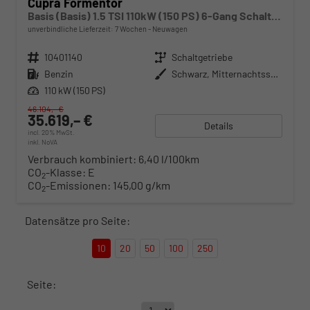
Cupra Formentor
Basis (Basis) 1.5 TSI 110kW (150 PS) 6-Gang Schaltgetriebe
unverbindliche Lieferzeit:
7 Wochen
Neuwagen
Fahrzeugnr.
10401140
Getriebe
Schaltgetriebe
Kraftstoff
Benzin
Außenfarbe
Schwarz, Mitternachtsschwarz (0E)
Leistung
110 kW (150 PS)
46.104,– €
35.619,– €
Details
incl. 20% MwSt.
inkl. NoVA
Verbrauch kombiniert:
6,40 l/100km
CO
-Klasse:
E
2
CO
-Emissionen:
145,00 g/km
2
Datensätze pro Seite:
10
20
50
100
250
Seite: