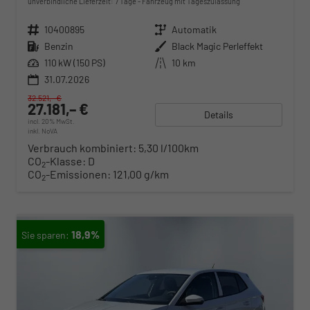
unverbindliche Lieferzeit:
7 Tage
Fahrzeug mit Tageszulassung
Fahrzeugnr.
10400895
Getriebe
Automatik
Kraftstoff
Benzin
Außenfarbe
Black Magic Perleffekt
Leistung
110 kW (150 PS)
Kilometerstand
10 km
31.07.2026
32.521,– €
27.181,– €
Details
incl. 20% MwSt.
inkl. NoVA
Verbrauch kombiniert:
5,30 l/100km
CO
-Klasse:
D
2
CO
-Emissionen:
121,00 g/km
2
18,9%