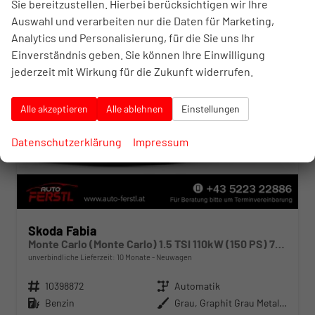
Sie bereitzustellen. Hierbei berücksichtigen wir Ihre
19,1%
Auswahl und verarbeiten nur die Daten für Marketing,
Analytics und Personalisierung, für die Sie uns Ihr
Einverständnis geben. Sie können Ihre Einwilligung
jederzeit mit Wirkung für die Zukunft widerrufen.
Alle akzeptieren
Alle ablehnen
Einstellungen
Datenschutzerklärung
Impressum
Skoda Fabia
Monte Carlo (Monte Carlo) 1.5 TSI 110kW (150 PS) 7-Gang DSG
unverbindliche Lieferzeit:
10 Monate
Neuwagen
Fahrzeugnr.
10398872
Getriebe
Automatik
Kraftstoff
Benzin
Außenfarbe
Grau, Graphit Grau Metallic