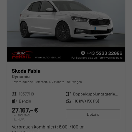
Skoda Fabia
Dynamic
unverbindliche Lieferzeit: 4-7 Monate
Neuwagen
Fahrzeugnr.
10377119
Getriebe
Doppelkupplungsgetriebe (DSG)
Kraftstoff
Benzin
Leistung
110 kW (150 PS)
27.167,– €
Details
incl. 20% MwSt.
inkl. NoVA
Verbrauch kombiniert:
6,00 l/100km