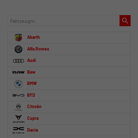
Fahrzeugnr.
Abarth
Alfa Romeo
Audi
Baw
BMW
BYD
Citroën
Cupra
Dacia