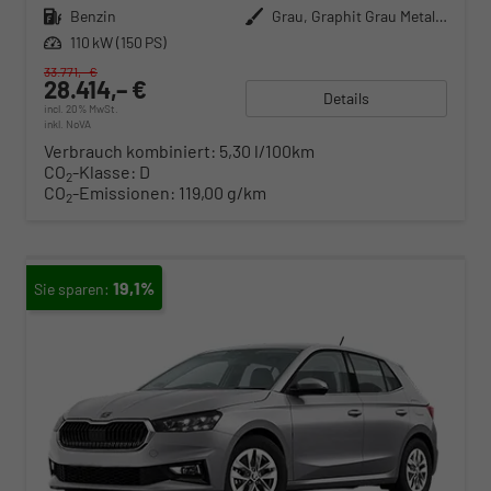
Kraftstoff
Benzin
Außenfarbe
Grau, Graphit Grau Metallic
Leistung
110 kW (150 PS)
33.771,– €
28.414,– €
Details
incl. 20% MwSt.
inkl. NoVA
Verbrauch kombiniert:
5,30 l/100km
CO
-Klasse:
D
2
CO
-Emissionen:
119,00 g/km
2
19,1%