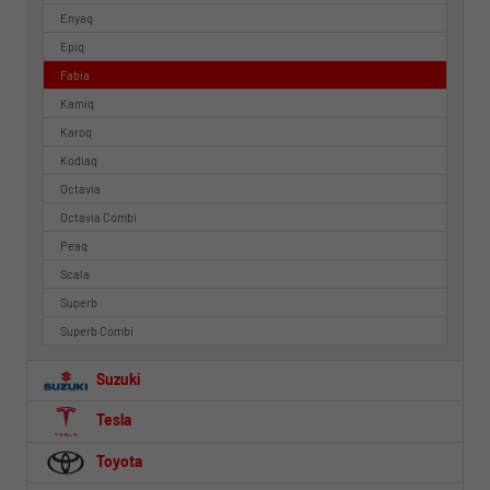
Enyaq
Epiq
Fabia
Kamiq
Karoq
Kodiaq
Octavia
Octavia Combi
Peaq
Scala
Superb
Superb Combi
Suzuki
Tesla
Toyota