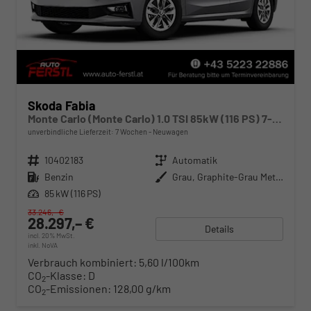
Skoda Fabia
Monte Carlo (Monte Carlo) 1.0 TSI 85kW (116 PS) 7-Gang DSG
unverbindliche Lieferzeit:
7 Wochen
Neuwagen
Fahrzeugnr.
10402183
Getriebe
Automatik
Kraftstoff
Benzin
Außenfarbe
Grau, Graphite-Grau Metallic (5X)
Leistung
85 kW (116 PS)
33.246,– €
28.297,– €
Details
incl. 20% MwSt.
inkl. NoVA
Verbrauch kombiniert:
5,60 l/100km
CO
-Klasse:
D
2
CO
-Emissionen:
128,00 g/km
2