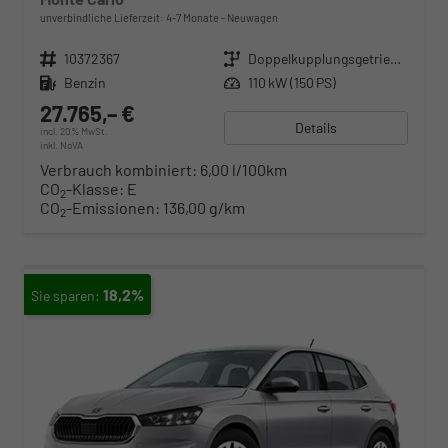
unverbindliche Lieferzeit: 4-7 Monate
Neuwagen
Fahrzeugnr.
10372367
Getriebe
Doppelkupplungsgetriebe (DSG)
Kraftstoff
Benzin
Leistung
110 kW (150 PS)
27.765,– €
Details
incl. 20% MwSt.
inkl. NoVA
Verbrauch kombiniert:
6,00 l/100km
CO
-Klasse:
E
2
CO
-Emissionen:
136,00 g/km
2
18,2%