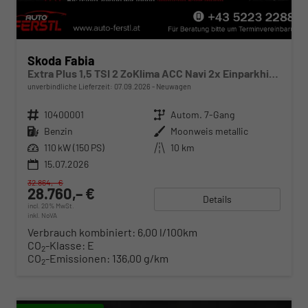
Skoda Fabia
Extra Plus 1,5 TSI 2 ZoKlima ACC Navi 2x Einparkhilfe Kessy beheiztes Lenkrad Sitzheizung Sunset 5J Garantie
unverbindliche Lieferzeit:
07.09.2026
Neuwagen
Fahrzeugnr.
10400001
Getriebe
Autom. 7-Gang
Kraftstoff
Benzin
Außenfarbe
Moonweis metallic
Leistung
110 kW (150 PS)
Kilometerstand
10 km
15.07.2026
32.864,– €
28.760,– €
Details
incl. 20% MwSt.
inkl. NoVA
Verbrauch kombiniert:
6,00 l/100km
CO
-Klasse:
E
2
CO
-Emissionen:
136,00 g/km
2