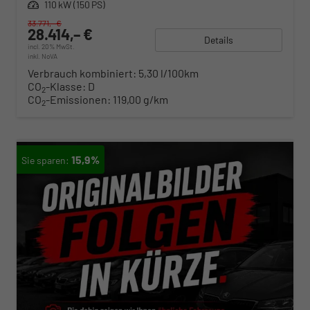
Leistung
110 kW (150 PS)
33.771,– €
28.414,– €
Details
incl. 20% MwSt.
inkl. NoVA
Verbrauch kombiniert:
5,30 l/100km
CO
-Klasse:
D
2
CO
-Emissionen:
119,00 g/km
2
15,9%