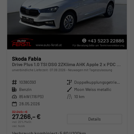
Skoda Fabia
Drive Plus 1.0 TSI DSG 2ZKlima AHK Apple 2 x PDC Sitzheizung 5J Garantie Kessy
unverbindliche Lieferzeit:
07.09.2026
Neuwagen mit Tageszulassung
Fahrzeugnr.
10380393
Getriebe
Doppelkupplungsgetriebe (DSG)
Kraftstoff
Benzin
Außenfarbe
Moon Weiss metallic
Leistung
85 kW (116 PS)
Kilometerstand
10 km
28.05.2026
32.249,– €
27.266,– €
Details
incl. 20% MwSt.
inkl. NoVA
Verbrauch kombiniert:
5,60 l/100km