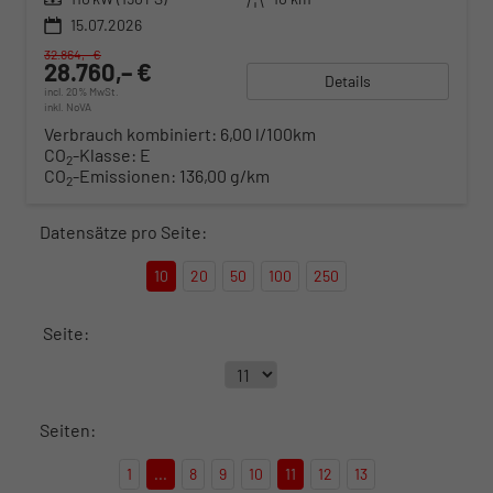
15.07.2026
32.864,– €
28.760,– €
Details
incl. 20% MwSt.
inkl. NoVA
Verbrauch kombiniert:
6,00 l/100km
CO
-Klasse:
E
2
CO
-Emissionen:
136,00 g/km
2
Datensätze pro Seite:
10
20
50
100
250
Seite:
Seiten:
1
...
8
9
10
11
12
13