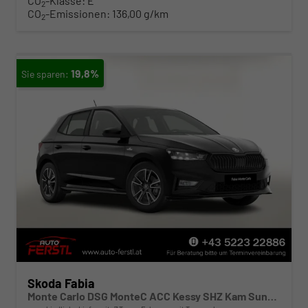
CO
-Klasse:
E
2
CO
-Emissionen:
136,00 g/km
2
19,8%
Skoda Fabia
Monte Carlo DSG MonteC ACC Kessy SHZ Kam SunS LaneA