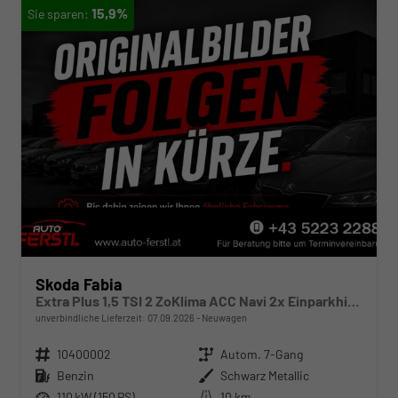
15,9%
Skoda Fabia
Extra Plus 1,5 TSI 2 ZoKlima ACC Navi 2x Einparkhilfe Kessy beheiztes Lenkrad Sitzheizung Sunset 5J Garantie
unverbindliche Lieferzeit:
07.09.2026
Neuwagen
Fahrzeugnr.
10400002
Getriebe
Autom. 7-Gang
Kraftstoff
Benzin
Außenfarbe
Schwarz Metallic
Leistung
110 kW (150 PS)
Kilometerstand
10 km