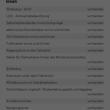
Innen
Sitzbezug - Stoff
vorhanden
LED - Ambientebeleuchtung
vorhanden
Selbstabblendender Innenrückspiegel
vorhanden
elektrische Fensterheber vorne und hinten
vorhanden
12V-Steckdose vorne und hinten
vorhanden
Fußmatten vorne und hinten
vorhanden
Regenschirm in der Fahrertür
vorhanden
Halter für Parkscheine hinter der Windschutzscheibe
vorhanden
Brillenbox
vorhanden
Stauraum unter dem Fahrersitz
vorhanden
Mittelkonsole mit Getränkehaltern
vorhanden
Rücksitzbank ungeteilt, Rückenlehne geteilt und klappbar
vorhanden
Armlehne hinten
vorhanden
Netzprogramm
vorhanden