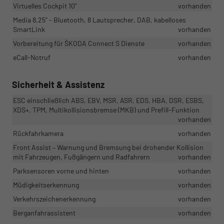
Virtuelles Cockpit 10"
vorhanden
Media 8,25" - Bluetooth, 8 Lautsprecher, DAB, kabelloses
SmartLink
vorhanden
Vorbereitung für ŠKODA Connect S Dienste
vorhanden
eCall-Notruf
vorhanden
Sicherheit & Assistenz
ESC einschließlich ABS, EBV, MSR, ASR, EDS, HBA, DSR, ESBS,
XDS+, TPM, Multikollisionsbremse (MKB) und Prefill-Funktion
vorhanden
Rückfahrkamera
vorhanden
Front Assist – Warnung und Bremsung bei drohender Kollision
mit Fahrzeugen, Fußgängern und Radfahrern
vorhanden
Parksensoren vorne und hinten
vorhanden
Müdigkeitserkennung
vorhanden
Verkehrszeichenerkennung
vorhanden
Berganfahrassistent
vorhanden