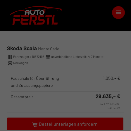
Skoda Scala
Monte Carlo
Fahrzeugnr.:
10372195
unverbindliche Lieferzeit: 4-7 Monate
Neuwagen
1.050,– €
Pauschale für Überführung
und Zulassungspapiere
29.635,– €
Gesamtpreis
incl. 20% MwSt.
inkl. NoVA
Bestellunterlagen anfordern