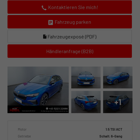
Kontaktieren Sie mich!
Fahrzeug parken
Fahrzeugexposé (PDF)
Händleranfrage (B2B)
+1
Motor
1.5 TSI ACT
Getriebe
Schalt. 6-Gang