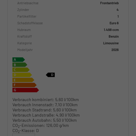
Antriebsachse
Frontantrieb
Zylinder
4
Partikelfilter
1
Schadstoffklasse
Euro 6
Hubraum
1.498 ccm
Kraftstoff
Benzin
Kategorie
Limousine
Modelljahr
2026
Verbrauch kombiniert:
5,60 l/100km
Verbrauch Innenstadt:
7,10 l/100km
Verbrauch Stadtrand:
5,60 l/100km
Verbrauch Landstraße:
4,90 l/100km
Verbrauch Autobahn:
5,50 l/100km
CO
-Emissionen:
126,00 g/km
2
CO
-Klasse:
D
2