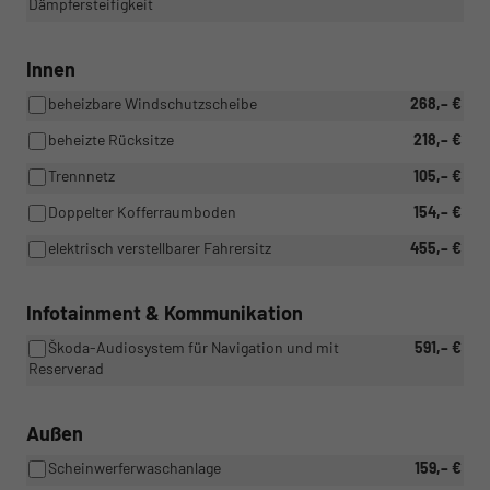
Dämpfersteifigkeit
Innen
beheizbare Windschutzscheibe
268,– €
beheizte Rücksitze
218,– €
Trennnetz
105,– €
Doppelter Kofferraumboden
154,– €
elektrisch verstellbarer Fahrersitz
455,– €
Infotainment & Kommunikation
Škoda-Audiosystem für Navigation und mit
591,– €
Reserverad
Außen
Scheinwerferwaschanlage
159,– €