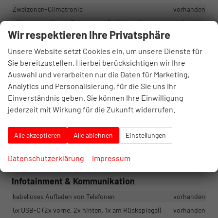
Zweizonen-Climatronic
vorhanden
Höhenverstellbarer Fahrer- und Beifahrersitz
vorhanden
Wir respektieren Ihre Privatsphäre
Lordosenstützen an den Vordersitzen
vorhanden
Armlehne vorne mit JumboBox
vorhanden
Unsere Website setzt Cookies ein, um unsere Dienste für
Sie bereitzustellen. Hierbei berücksichtigen wir Ihre
Elemente aus Chrom
vorhanden
Auswahl und verarbeiten nur die Daten für Marketing,
Taschen auf der Rückseite der Vordersitze
vorhanden
Analytics und Personalisierung, für die Sie uns Ihr
Längs- und höhenverstellbares Lenkrad
vorhanden
Einverständnis geben. Sie können Ihre Einwilligung
Interieur Monte Carlo mit schwarzem Himmel
vorhanden
jederzeit mit Wirkung für die Zukunft widerrufen.
Sportpedalabdeckungen
vorhanden
Dekorative Einstiegsleisten
vorhanden
Alle akzeptieren
Alle ablehnen
Einstellungen
Beheizbares Sport-Multifunktionslederlenkrad (für DSG mit
Schaltwippen).
vorhanden
Datenschutzerklärung
Impressum
Infotainment & Kommunikation
kabelloses Aufladen von Telefonen
vorhanden
5x USB-C (2x vorne, 2x hinten, 1x am Rückspiegel)
vorhanden