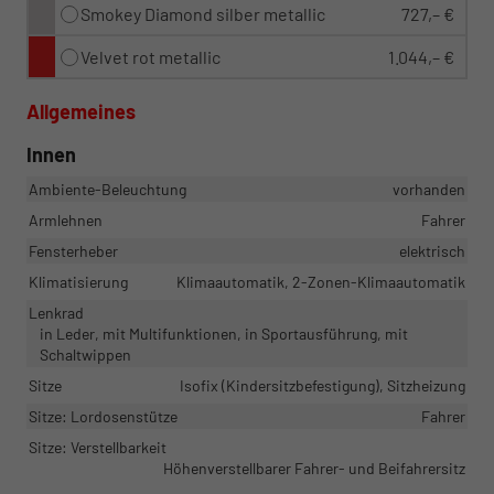
Smokey Diamond silber metallic
727,– €
Velvet rot metallic
1.044,– €
Allgemeines
Innen
Ambiente-Beleuchtung
vorhanden
Armlehnen
Fahrer
Fensterheber
elektrisch
Klimatisierung
Klimaautomatik, 2-Zonen-Klimaautomatik
Lenkrad
in Leder, mit Multifunktionen, in Sportausführung, mit
Schaltwippen
Sitze
Isofix (Kindersitzbefestigung), Sitzheizung
Sitze: Lordosenstütze
Fahrer
Sitze: Verstellbarkeit
Höhenverstellbarer Fahrer- und Beifahrersitz