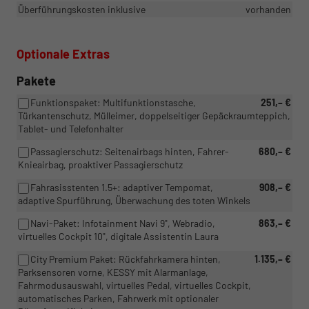
Überführungskosten inklusive
vorhanden
Optionale Extras
Pakete
Funktionspaket: Multifunktionstasche,
251,– €
Türkantenschutz, Mülleimer, doppelseitiger Gepäckraumteppich,
Tablet- und Telefonhalter
Passagierschutz: Seitenairbags hinten, Fahrer-
680,– €
Knieairbag, proaktiver Passagierschutz
Fahrasisstenten 1.5+: adaptiver Tempomat,
908,– €
adaptive Spurführung, Überwachung des toten Winkels
Navi-Paket: Infotainment Navi 9", Webradio,
863,– €
virtuelles Cockpit 10", digitale Assistentin Laura
City Premium Paket: Rückfahrkamera hinten,
1.135,– €
Parksensoren vorne, KESSY mit Alarmanlage,
Fahrmodusauswahl, virtuelles Pedal, virtuelles Cockpit,
automatisches Parken, Fahrwerk mit optionaler