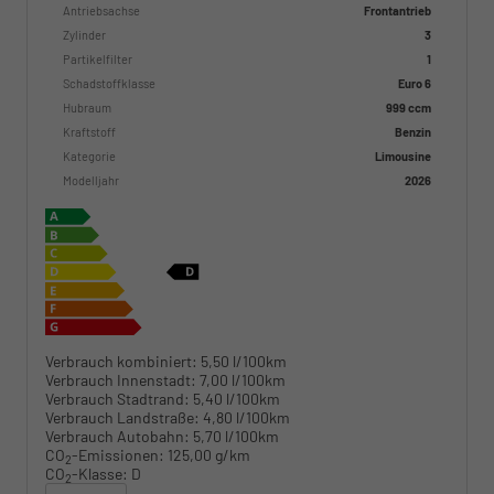
Antriebsachse
Frontantrieb
Zylinder
3
Partikelfilter
1
Schadstoffklasse
Euro 6
Hubraum
999 ccm
Kraftstoff
Benzin
Kategorie
Limousine
Modelljahr
2026
Verbrauch kombiniert:
5,50 l/100km
Verbrauch Innenstadt:
7,00 l/100km
Verbrauch Stadtrand:
5,40 l/100km
Verbrauch Landstraße:
4,80 l/100km
Verbrauch Autobahn:
5,70 l/100km
CO
-Emissionen:
125,00 g/km
2
CO
-Klasse:
D
2