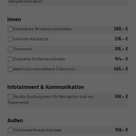
Dämpfersteifigkeit
Innen
beheizbare Windschutzscheibe
268,– €
beheizte Rücksitze
218,– €
Trennnetz
105,– €
Doppelter Kofferraumboden
154,– €
elektrisch verstellbarer Fahrersitz
455,– €
Infotainment & Kommunikation
Škoda-Audiosystem für Navigation und mit
591,– €
Reserverad
Außen
Scheinwerferwaschanlage
159,– €