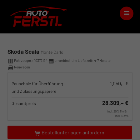
Skoda Scala
Monte Carlo
Fahrzeugnr.:
10372194
unverbindliche Lieferzeit: 4-7 Monate
Neuwagen
1.050,– €
Pauschale für Überführung
und Zulassungspapiere
28.309,– €
Gesamtpreis
incl. 20% MwSt.
inkl. NoVA
Bestellunterlagen anfordern