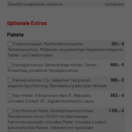
Überführungskosten inklusive
vorhanden
Optionale Extras
Pakete
Funktionspaket: Multifunktionstasche,
251,– €
Türkantenschutz, Mülleimer, doppelseitiger Gepäckraumteppich,
Tablet- und Telefonhalter
Passagierschutz: Seitenairbags hinten, Fahrer-
680,– €
Knieairbag, proaktiver Passagierschutz
Fahrasisstenten 1.5+: adaptiver Tempomat,
908,– €
adaptive Spurführung, Überwachung des toten Winkels
Navi-Paket: Infotainment Navi 9", Webradio,
863,– €
virtuelles Cockpit 10", digitale Assistentin Laura
City Premium Paket: Rückfahrkamera hinten,
1.135,– €
Parksensoren vorne, KESSY mit Alarmanlage,
Fahrmodusauswahl, virtuelles Pedal, virtuelles Cockpit,
automatisches Parken, Fahrwerk mit optionaler