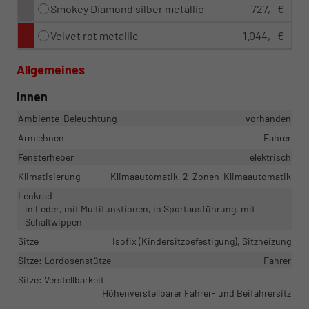
Smokey Diamond silber metallic
727,– €
Velvet rot metallic
1.044,– €
Allgemeines
Innen
Ambiente-Beleuchtung
vorhanden
Armlehnen
Fahrer
Fensterheber
elektrisch
Klimatisierung
Klimaautomatik, 2-Zonen-Klimaautomatik
Lenkrad
in Leder, mit Multifunktionen, in Sportausführung, mit
Schaltwippen
Sitze
Isofix (Kindersitzbefestigung), Sitzheizung
Sitze: Lordosenstütze
Fahrer
Sitze: Verstellbarkeit
Höhenverstellbarer Fahrer- und Beifahrersitz