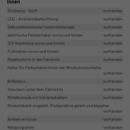
Innen
Sitzbezug - Stoff
vorhanden
LED - Ambientebeleuchtung
vorhanden
Selbstabblendender Innenrückspiegel
vorhanden
elektrische Fensterheber vorne und hinten
vorhanden
12V-Steckdose vorne und hinten
vorhanden
Fußmatten vorne und hinten
vorhanden
Regenschirm in der Fahrertür
vorhanden
Halter für Parkscheine hinter der Windschutzscheibe
vorhanden
Brillenbox
vorhanden
Stauraum unter dem Fahrersitz
vorhanden
Mittelkonsole mit Getränkehaltern
vorhanden
Rücksitzbank ungeteilt, Rückenlehne geteilt und klappbar
vorhanden
Armlehne hinten
vorhanden
Netzprogramm
vorhanden