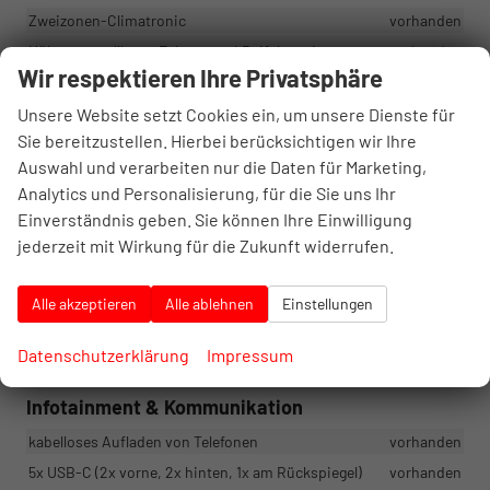
Zweizonen-Climatronic
vorhanden
Höhenverstellbarer Fahrer- und Beifahrersitz
vorhanden
Wir respektieren Ihre Privatsphäre
Lordosenstützen an den Vordersitzen
vorhanden
Armlehne vorne mit JumboBox
vorhanden
Unsere Website setzt Cookies ein, um unsere Dienste für
Sie bereitzustellen. Hierbei berücksichtigen wir Ihre
Elemente aus Chrom
vorhanden
Auswahl und verarbeiten nur die Daten für Marketing,
Taschen auf der Rückseite der Vordersitze
vorhanden
Analytics und Personalisierung, für die Sie uns Ihr
Längs- und höhenverstellbares Lenkrad
vorhanden
Einverständnis geben. Sie können Ihre Einwilligung
Interieur Monte Carlo mit schwarzem Himmel
vorhanden
jederzeit mit Wirkung für die Zukunft widerrufen.
Sportpedalabdeckungen
vorhanden
Dekorative Einstiegsleisten
vorhanden
Alle akzeptieren
Alle ablehnen
Einstellungen
Beheizbares Sport-Multifunktionslederlenkrad (für DSG mit
Schaltwippen).
vorhanden
Datenschutzerklärung
Impressum
Infotainment & Kommunikation
kabelloses Aufladen von Telefonen
vorhanden
5x USB-C (2x vorne, 2x hinten, 1x am Rückspiegel)
vorhanden