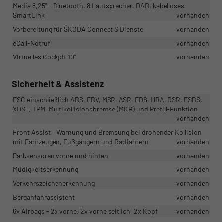
Media 8,25" - Bluetooth, 8 Lautsprecher, DAB, kabelloses
SmartLink
vorhanden
Vorbereitung für ŠKODA Connect S Dienste
vorhanden
eCall-Notruf
vorhanden
Virtuelles Cockpit 10"
vorhanden
Sicherheit & Assistenz
ESC einschließlich ABS, EBV, MSR, ASR, EDS, HBA, DSR, ESBS,
XDS+, TPM, Multikollisionsbremse (MKB) und Prefill-Funktion
vorhanden
Front Assist – Warnung und Bremsung bei drohender Kollision
mit Fahrzeugen, Fußgängern und Radfahrern
vorhanden
Parksensoren vorne und hinten
vorhanden
Müdigkeitserkennung
vorhanden
Verkehrszeichenerkennung
vorhanden
Berganfahrassistent
vorhanden
6x Airbags - 2x vorne, 2x vorne seitlich, 2x Kopf
vorhanden