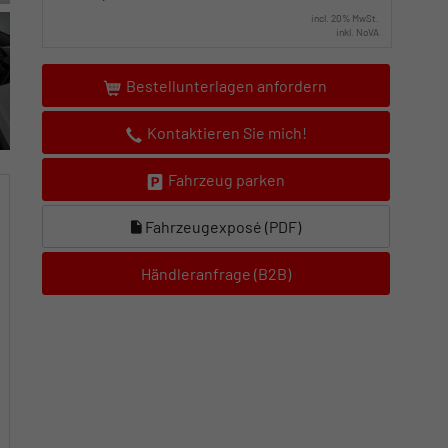
incl. 20% MwSt.
inkl. NoVA
Bestellunterlagen anfordern
Kontaktieren Sie mich!
Fahrzeug parken
Fahrzeugexposé (PDF)
Händleranfrage (B2B)