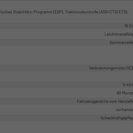
nisches Stabilitäts-Programm (ESP), Traktionskontrolle (ASR/CTS/ETS),
16 Zo
Leichtmetallfel
Sommerreif
Verbrennungsmotor (IC
5-tür
60 Mona
Fahrzeuggarantie vom Herstell
vorhand
Scheckheftgepfle