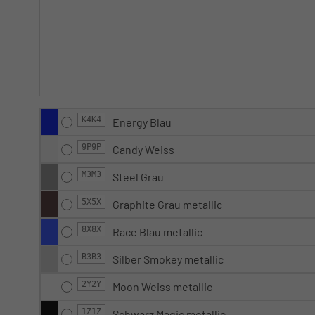
K4K4
Energy Blau
9P9P
Candy Weiss
M3M3
Steel Grau
5X5X
Graphite Grau metallic
8X8X
Race Blau metallic
B3B3
Silber Smokey metallic
2Y2Y
Moon Weiss metallic
1Z1Z
Schwarz Magic metallic