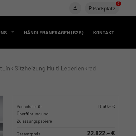
0
Parkplatz
UNS
HÄNDLERANFRAGEN (B2B)
KONTAKT
Link Sitzheizung Multi Lederlenkrad
1.050,– €
Pauschale für
Überführung und
Zulassungspapiere
22.822,– €
Gesamtpreis