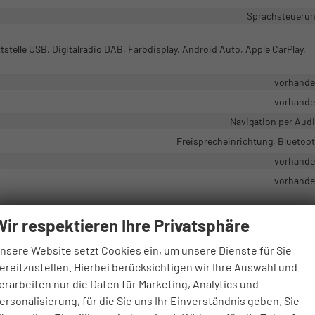
Sprachsteueru
tstelle USB, Digitalradio DAB, Farbdisplay, Android Auto, Apple CarPlay,
vorhand
vorhand
Navigation per Aud
Freisprecheinrichtung, Bluetoo
vorhand
vorhand
Wir respektieren Ihre Privatsphäre
airbags Vorne, Vorhangairbag, Beifahrerairbag, Fenster-/Kopfairbags Hint
nsere Website setzt Cookies ein, um unsere Dienste für Sie
ereitzustellen. Hierbei berücksichtigen wir Ihre Auswahl und
tent, Spurhalteassistent, Müdigkeitserkennungs-Sensor, Notrufsystem,
erarbeiten nur die Daten für Marketing, Analytics und
ersonalisierung, für die Sie uns Ihr Einverständnis geben. Sie
Park Distance Control hint