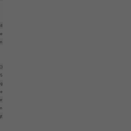
ll
ge
en
E)
5
ig
te
er
en
gt