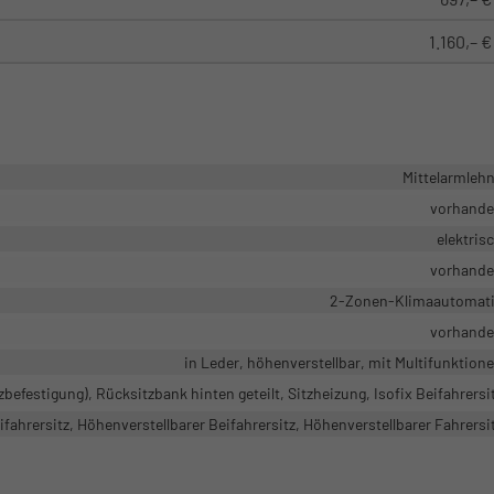
1.160,– €
Mittelarmleh
vorhand
elektris
vorhand
2-Zonen-Klimaautomat
vorhand
in Leder, höhenverstellbar, mit Multifunktion
zbefestigung), Rücksitzbank hinten geteilt, Sitzheizung, Isofix Beifahrersi
fahrersitz, Höhenverstellbarer Beifahrersitz, Höhenverstellbarer Fahrersi