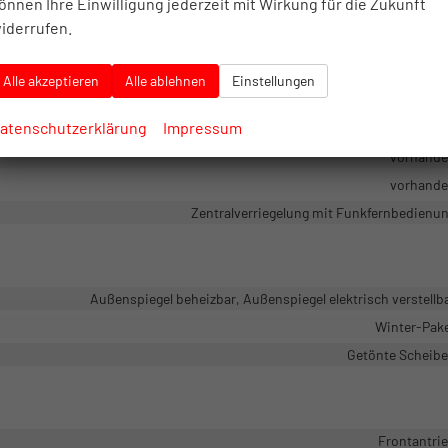
önnen Ihre Einwilligung jederzeit mit Wirkung für die Zukunft
vorhand
iderrufen.
vorhand
Servolenku
Alle akzeptieren
Alle ablehnen
Einstellungen
scheinwerfer, LED-Rückleuchten, LED-Scheinwerfer, Voll-LED Scheinwerf
atenschutzerklärung
Impressum
Pannenk
vorhand
vorhand
Zentralverriegelung mit Funkfernbedienu
Außenspiegel beheizbar, Außenspiegel elektrisch verstellb
Winter-Pak
Getönte Scheib
Frontantri