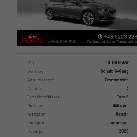
Motor
1.0 TSI 85kW
Getriebe
Schalt. 6-Gang
Antriebsachse
Frontantrieb
Zylinder
3
Schadstoffklasse
Euro 6
Hubraum
999 ccm
Kraftstoff
Benzin
Kategorie
Limousine
Modelljahr
2026