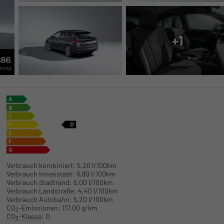
+1
Verbrauch kombiniert:
5,20 l/100km
Verbrauch Innenstadt:
6,80 l/100km
Verbrauch Stadtrand:
5,00 l/100km
Verbrauch Landstraße:
4,40 l/100km
Verbrauch Autobahn:
5,20 l/100km
CO
-Emissionen:
117,00 g/km
2
CO
-Klasse:
D
2