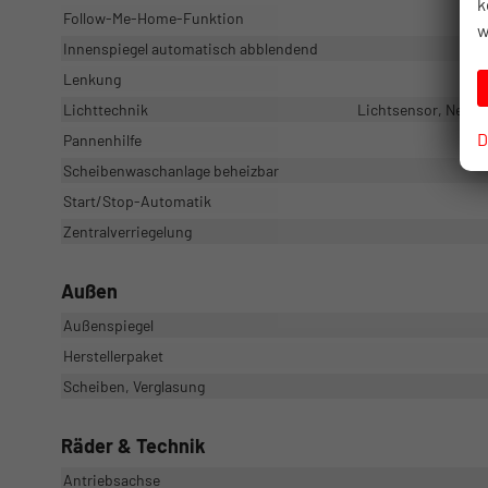
k
Follow-Me-Home-Funktion
w
Innenspiegel automatisch abblendend
Lenkung
Lichttechnik
Lichtsensor, Nebel
D
Pannenhilfe
Scheibenwaschanlage beheizbar
Start/Stop-Automatik
Zentralverriegelung
Außen
Außenspiegel
Herstellerpaket
Scheiben, Verglasung
Räder & Technik
Antriebsachse