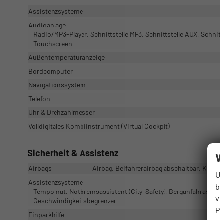
Assistenzsysteme
Audioanlage
Radio/MP3-Player, Schnittstelle MP3, Schnittstelle AUX, Schnit
Touchscreen
Außentemperaturanzeige
Bordcomputer
Navigationssystem
Telefon
Uhr & Drehzahlmesser
Volldigitales Kombiinstrument (Virtual Cockpit)
Sicherheit & Assistenz
Airbags
Airbag, Beifahrerairbag abschaltbar, Knie
U
Assistenzsysteme
b
Tempomat, Notbremsassistent (City-Safety), Berganfahrassis
v
Geschwindigkeitsbegrenzer
P
Einparkhilfe