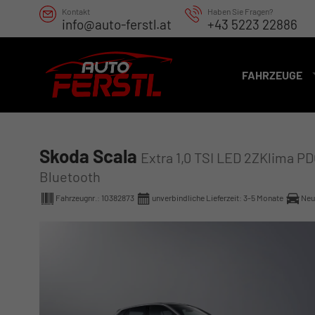
Kontakt
Haben Sie Fragen?
info@auto-ferstl.at
+43 5223 22886
FAHRZEUGE
Skoda Scala
Extra 1,0 TSI LED 2ZKlima P
Bluetooth
Fahrzeugnr.:
10382873
unverbindliche Lieferzeit: 3-5 Monate
Neu