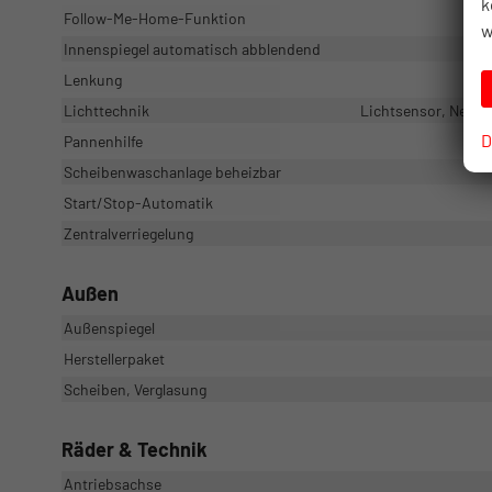
k
Follow-Me-Home-Funktion
w
Innenspiegel automatisch abblendend
Lenkung
Lichttechnik
Lichtsensor, Nebel
D
Pannenhilfe
Scheibenwaschanlage beheizbar
Start/Stop-Automatik
Zentralverriegelung
Außen
Außenspiegel
Herstellerpaket
Scheiben, Verglasung
Räder & Technik
Antriebsachse