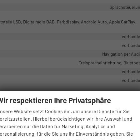
Sprachsteueru
tstelle USB, Digitalradio DAB, Farbdisplay, Android Auto, Apple CarPlay,
vorhand
vorhand
Navigation per Aud
Freisprecheinrichtung, Bluetoo
vorhand
vorhand
Wir respektieren Ihre Privatsphäre
airbags Vorne, Vorhangairbag, Beifahrerairbag, Fenster-/Kopfairbags Hint
nsere Website setzt Cookies ein, um unsere Dienste für Sie
ereitzustellen. Hierbei berücksichtigen wir Ihre Auswahl und
tent, Spurhalteassistent, Müdigkeitserkennungs-Sensor, Notrufsystem,
erarbeiten nur die Daten für Marketing, Analytics und
ersonalisierung, für die Sie uns Ihr Einverständnis geben. Sie
Park Distance Control hint