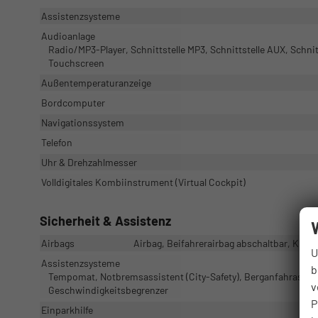
Assistenzsysteme
Audioanlage
Radio/MP3-Player, Schnittstelle MP3, Schnittstelle AUX, Schnit
Touchscreen
Außentemperaturanzeige
Bordcomputer
Navigationssystem
Telefon
Uhr & Drehzahlmesser
Volldigitales Kombiinstrument (Virtual Cockpit)
Sicherheit & Assistenz
Airbags
Airbag, Beifahrerairbag abschaltbar, Knie
U
Assistenzsysteme
b
Tempomat, Notbremsassistent (City-Safety), Berganfahrassis
v
Geschwindigkeitsbegrenzer
P
Einparkhilfe