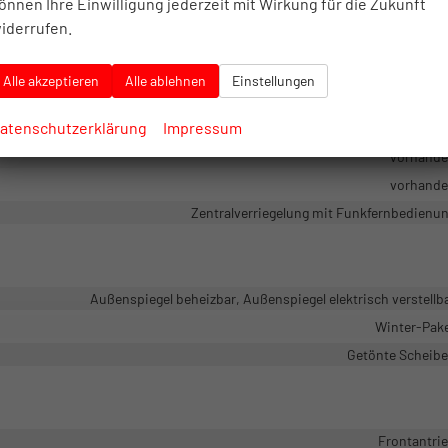
önnen Ihre Einwilligung jederzeit mit Wirkung für die Zukunft
vorhand
iderrufen.
vorhand
Servolenku
Alle akzeptieren
Alle ablehnen
Einstellungen
scheinwerfer, LED-Rückleuchten, LED-Scheinwerfer, Voll-LED Scheinwerf
atenschutzerklärung
Impressum
Pannenk
vorhand
vorhand
Zentralverriegelung mit Funkfernbedienu
Außenspiegel beheizbar, Außenspiegel elektrisch verstellb
Winter-Pak
Getönte Scheib
Frontantri