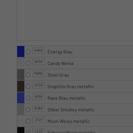
K4K4
Energy Blau
9P9P
Candy Weiss
M3M3
Steel Grau
5X5X
Graphite Grau metallic
8X8X
Race Blau metallic
B3B3
Silber Smokey metallic
2Y2Y
Moon Weiss metallic
1Z1Z
Schwarz Magic metallic