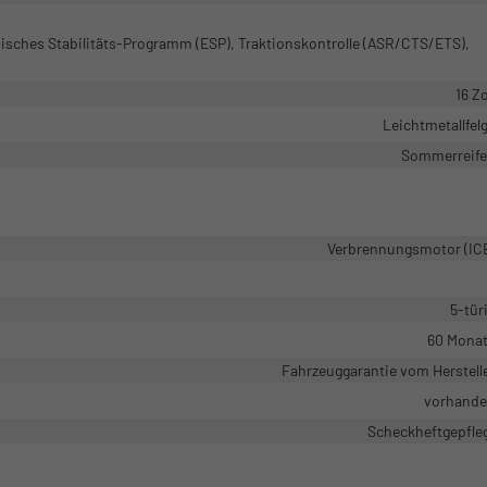
nisches Stabilitäts-Programm (ESP), Traktionskontrolle (ASR/CTS/ETS),
16 Zo
Leichtmetallfel
Sommerreif
Verbrennungsmotor (IC
5-tür
60 Mona
Fahrzeuggarantie vom Herstell
vorhand
Scheckheftgepfle