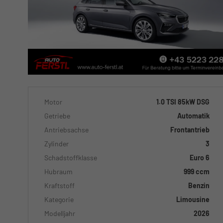
Motor
1.0 TSI 85kW DSG
Getriebe
Automatik
Antriebsachse
Frontantrieb
Zylinder
3
Schadstoffklasse
Euro 6
Hubraum
999 ccm
Kraftstoff
Benzin
Kategorie
Limousine
Modelljahr
2026