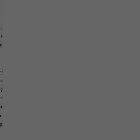
ll
ge
en
E)
5
ig
te
er
en
gt