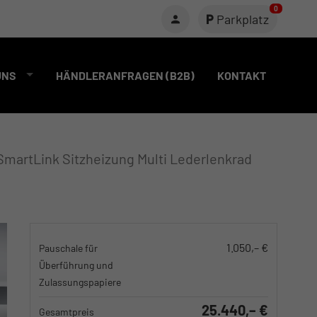
0
Parkplatz
UNS
HÄNDLERANFRAGEN (B2B)
KONTAKT
SmartLink Sitzheizung Multi Lederlenkrad
1.050,– €
Pauschale für
Überführung und
Zulassungspapiere
25.440,– €
Gesamtpreis