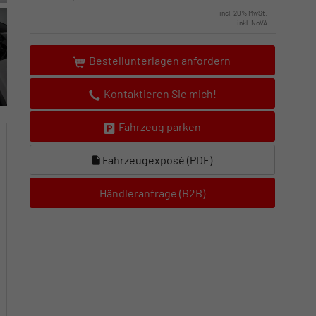
incl. 20% MwSt.
inkl. NoVA
Bestellunterlagen anfordern
Kontaktieren Sie mich!
Fahrzeug parken
Fahrzeugexposé (PDF)
Händleranfrage (B2B)