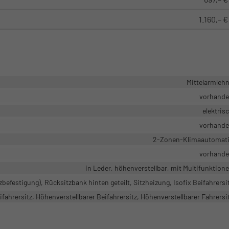
1.160,– €
Mittelarmleh
vorhand
elektris
vorhand
2-Zonen-Klimaautomat
vorhand
in Leder, höhenverstellbar, mit Multifunktion
zbefestigung), Rücksitzbank hinten geteilt, Sitzheizung, Isofix Beifahrersi
fahrersitz, Höhenverstellbarer Beifahrersitz, Höhenverstellbarer Fahrersi