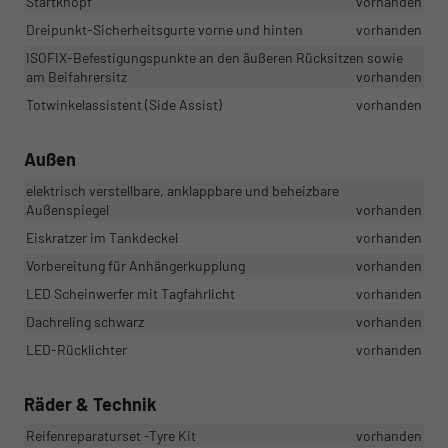
Startknopf
vorhanden
Dreipunkt-Sicherheitsgurte vorne und hinten
vorhanden
ISOFIX-Befestigungspunkte an den äußeren Rücksitzen sowie
am Beifahrersitz
vorhanden
Totwinkelassistent (Side Assist)
vorhanden
Außen
elektrisch verstellbare, anklappbare und beheizbare
Außenspiegel
vorhanden
Eiskratzer im Tankdeckel
vorhanden
Vorbereitung für Anhängerkupplung
vorhanden
LED Scheinwerfer mit Tagfahrlicht
vorhanden
Dachreling schwarz
vorhanden
LED-Rücklichter
vorhanden
Räder & Technik
Reifenreparaturset -Tyre Kit
vorhanden