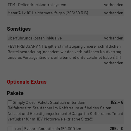
TPM+ Reifendruckkontrollsystem
vorhanden
Matar 7J x 16" Leichtmetallfelgen (205/60 R16)
vorhanden
Sonstiges
Überführungskosten inklusive
vorhanden
FESTPREISGARANTIE gilt erst mit Zugang unserer schriftlichen
Bestellbestätigung (nachdem wir den verbindlichen Kaufvertrag
unseres Vertragshändlers erhalten und unterzeichnet haben) !!!!
vorhanden
Optionale Extras
Pakete
Simply Clever Paket: Staufach unter dem
152,– €
Beifahrersitz, Staufächer im Kofferraum auf beiden Seiten,
Netzset und Befestigungselemente (Cargo) im Kofferraum, *nicht
verfügbar für mHEV-Motoren/elektrische Sitze!!!
5 Jahre Garantie bis 150.000 km
265,– €
EA9