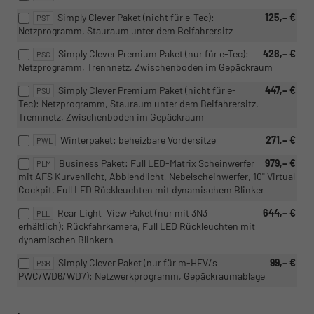
Simply Clever Paket (nicht für e-Tec):
125,– €
PST
Netzprogramm, Stauraum unter dem Beifahrersitz
Simply Clever Premium Paket (nur für e-Tec):
428,– €
PSC
Netzprogramm, Trennnetz, Zwischenboden im Gepäckraum
Simply Clever Premium Paket (nicht für e-
447,– €
PSU
Tec): Netzprogramm, Stauraum unter dem Beifahrersitz,
Trennnetz, Zwischenboden im Gepäckraum
Winterpaket: beheizbare Vordersitze
271,– €
PWL
Business Paket: Full LED-Matrix Scheinwerfer
979,– €
PLM
mit AFS Kurvenlicht, Abblendlicht, Nebelscheinwerfer, 10" Virtual
Cockpit, Full LED Rückleuchten mit dynamischem Blinker
Rear Light+View Paket (nur mit 3N3
644,– €
PLL
erhältlich): Rückfahrkamera, Full LED Rückleuchten mit
dynamischen Blinkern
Simply Clever Paket (nur für m-HEV/s
99,– €
PSB
PWC/WD6/WD7): Netzwerkprogramm, Gepäckraumablage