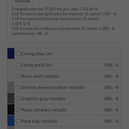
Download
Energiekosten bei 15.000 km pro Jahr:
1.412,64 €
CO2 Kosten (niedrig)
:
1.107,- €
(Kosten Durchschnitt 10 Jahre)
CO2 Kosten (mittel)
:
(Kosten Durchschnitt 10 Jahre)
2.629,12 €
CO2 Kosten (hoch)
:
4.059,- €
(Kosten Durchschnitt 10 Jahre)
Jahressteuer:
88,- €
Energy blau Uni
Candy weiß Uni
458,– €
Moon weiß metallic
680,– €
Smokey diamond silber metallic
680,– €
Graphite grau metallic
680,– €
Magic schwarz metallic
680,– €
Race blau metallic
680,– €