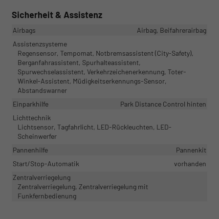
Sicherheit & Assistenz
Airbags
Airbag, Beifahrerairbag
Assistenzsysteme
Regensensor, Tempomat, Notbremsassistent (City-Safety),
Berganfahrassistent, Spurhalteassistent,
Spurwechselassistent, Verkehrzeichenerkennung, Toter-
Winkel-Assistent, Müdigkeitserkennungs-Sensor,
Abstandswarner
Einparkhilfe
Park Distance Control hinten
Lichttechnik
Lichtsensor, Tagfahrlicht, LED-Rückleuchten, LED-
Scheinwerfer
Pannenhilfe
Pannenkit
Start/Stop-Automatik
vorhanden
Zentralverriegelung
Zentralverriegelung, Zentralverriegelung mit
Funkfernbedienung