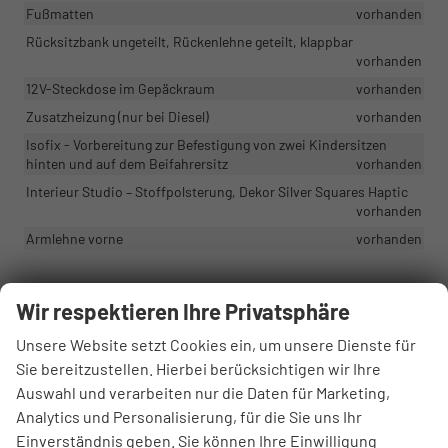
Fußmatten
vorhanden
Rücksitzbank ungeteilt, Rückenlehne geteilt, klappbar
vorhanden
12V-Steckdose im Gepäckraum
vorhanden
Zusatzheizung (nur bei Diesel)
vorhanden
Isofix - Vorbereitung zur Befestigung von zwei Kindersitzen
hinten und auf dem Beifahrersitz
vorhanden
Interieur Studio – Stoffpolsterung, Dekor Silver Squares Haptic
vorhanden
Armlehne vorne
vorhanden
Infotainment & Kommunikation
Wir respektieren Ihre Privatsphäre
eCall+ Notruf
vorhanden
Unsere Website setzt Cookies ein, um unsere Dienste für
Virtuelles Cockpit 10"
vorhanden
Sie bereitzustellen. Hierbei berücksichtigen wir Ihre
Infotainment 10" Display, 5x USB-C, 8 Lautsprecher, Bluetooth,
Auswahl und verarbeiten nur die Daten für Marketing,
kabelloses Smartlink
vorhanden
Analytics und Personalisierung, für die Sie uns Ihr
Care Connect 3 Jahre
vorhanden
Einverständnis geben. Sie können Ihre Einwilligung