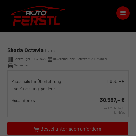
Skoda Octavia
Extra
Fahrzeugnr.:
10377472
unverbindliche Lieferzeit: 3-6 Monate
Neuwagen
1.050,– €
Pauschale für Überführung
und Zulassungspapiere
30.587,– €
Gesamtpreis
incl. 20% MwSt.
inkl. NoVA
Bestellunterlagen anfordern