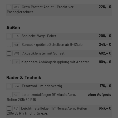
Crew Protect Assist – Proaktiver
226,– €
7W7
Passagierschutz
Außen
Schlecht-Wege-Paket
208,– €
PFA
Sunset - getönte Scheiben ab B-Säule
249,– €
4KF
Akustikfenster mit Sunset
402,– €
VW5
Klappbare Anhängerkupplung mit Adapter
904,– €
PK1
Räder & Technik
Ersatzrad - minderwertig
176,– €
PJA
Leichtmetallfelgen 16" Alasia Aero,
ohne Aufpreis
PJT
Reifen 205/60 R16
Leichtmetallfelgen 17" Mensa Aero, Reifen
653,– €
PJ1
205/55 R17 (nicht für 4x4)