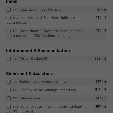
Innen
Stauraum im Gepäckraum
21,– €
3N3
beheizbares 2-Speichen-Multifunktions-
131,– €
PL4
Lederlenkrad
beheizbares 2-Speichen-Multifunktions-
131,– €
PLC
Lederlenkrad mit DSG-Getriebesteuerung
Infotainment & Kommunikation
Virtual Cockpit 10"
535,– €
7J2
Sicherheit & Assistenz
Parksensoren vorne und hinten
397,– €
7X2
Adaptive Geschwindigkeitsregelung
510,– €
8T3
Alarmanlage
317,– €
PDF
Seitenairbags hinten und Zentralairbag (nur
387,– €
6C4
bei 7W7 möglich)