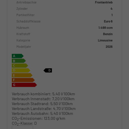
Antriebsachse
Frontantrieb
Zylinder
4
Partikelfilter
1
Schadstoffklasse
Euro 6
Hubraum
1.498 ccm
Kraftstoff
Benzin
Kategorie
Limousine
Modelljahr
2026
Verbrauch kombiniert:
5,40 l/100km
Verbrauch Innenstadt:
7,20 l/100km
Verbrauch Stadtrand:
5,50 l/100km
Verbrauch Landstraße:
4,70 l/100km
Verbrauch Autobahn:
5,40 l/100km
CO
-Emissionen:
123,00 g/km
2
CO
-Klasse:
D
2