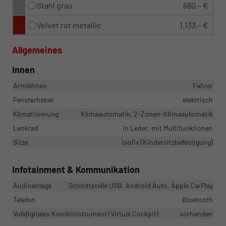
Stahl grau
680,– €
Velvet rot metallic
1.133,– €
Allgemeines
Innen
Armlehnen
Fahrer
Fensterheber
elektrisch
Klimatisierung
Klimaautomatik, 2-Zonen-Klimaautomatik
Lenkrad
in Leder, mit Multifunktionen
Sitze
Isofix (Kindersitzbefestigung)
Infotainment & Kommunikation
Audioanlage
Schnittstelle USB, Android Auto, Apple CarPlay
Telefon
Bluetooth
Volldigitales Kombiinstrument (Virtual Cockpit)
vorhanden