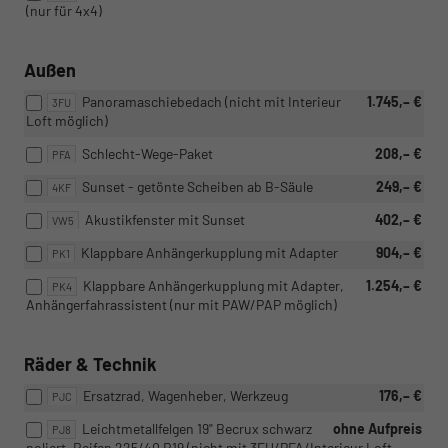
(nur für 4x4)
Außen
Panoramaschiebedach (nicht mit Interieur
1.745,– €
3FU
Loft möglich)
Schlecht-Wege-Paket
208,– €
PFA
Sunset - getönte Scheiben ab B-Säule
249,– €
4KF
Akustikfenster mit Sunset
402,– €
VW5
Klappbare Anhängerkupplung mit Adapter
904,– €
PK1
Klappbare Anhängerkupplung mit Adapter,
1.254,– €
PK4
Anhängerfahrassistent (nur mit PAW/PAP möglich)
Räder & Technik
Ersatzrad, Wagenheber, Werkzeug
176,– €
PJC
Leichtmetallfelgen 19" Becrux schwarz
ohne Aufpreis
PJ8
poliert, Reifen 225/40 R19 (nicht mit 3FU/PFA/Interieur Loft,