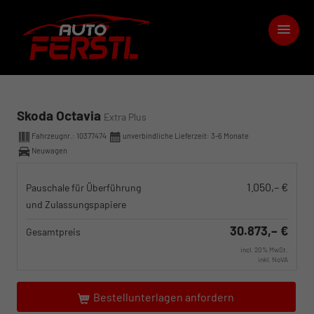
Skoda Octavia
Extra Plus
Fahrzeugnr.:
10377474
unverbindliche Lieferzeit: 3-6 Monate
Neuwagen
1.050,– €
Pauschale für Überführung
und Zulassungspapiere
30.873,– €
Gesamtpreis
incl. 20% MwSt.
inkl. NoVA
Bestellunterlagen anfordern