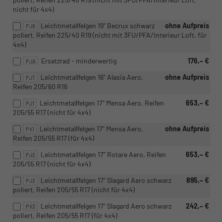
nicht für 4x4)
Leichtmetallfelgen 19" Becrux schwarz
ohne Aufpreis
PJ8
poliert, Reifen 225/40 R19 (nicht mit 3FU/PFA/Interieur Loft, für
4x4)
Ersatzrad - minderwertig
176,– €
PJA
Leichtmetallfelgen 16" Alasia Aero,
ohne Aufpreis
PJT
Reifen 205/60 R16
Leichtmetallfelgen 17" Mensa Aero, Reifen
653,– €
PJ1
205/55 R17 (nicht für 4x4)
Leichtmetallfelgen 17" Mensa Aero,
ohne Aufpreis
PX1
Reifen 205/55 R17 (für 4x4)
Leichtmetallfelgen 17" Rotare Aero, Reifen
653,– €
PJ2
205/55 R17 (nicht für 4x4)
Leichtmetallfelgen 17" Slagard Aero schwarz
895,– €
PJ3
poliert, Reifen 205/55 R17 (nicht für 4x4)
Leichtmetallfelgen 17" Slagard Aero schwarz
242,– €
PX3
poliert, Reifen 205/55 R17 (für 4x4)