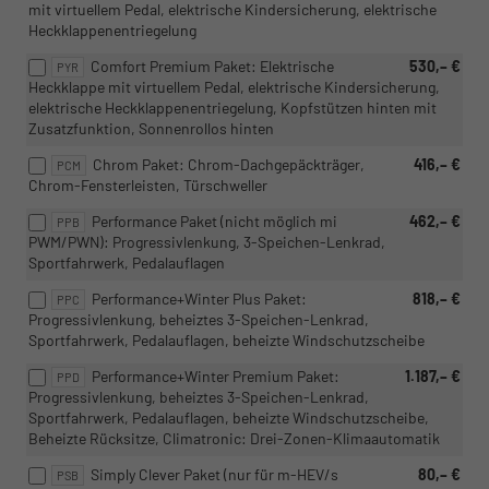
mit virtuellem Pedal, elektrische Kindersicherung, elektrische
Heckklappenentriegelung
Comfort Premium Paket: Elektrische
530,– €
PYR
Heckklappe mit virtuellem Pedal, elektrische Kindersicherung,
elektrische Heckklappenentriegelung, Kopfstützen hinten mit
Zusatzfunktion, Sonnenrollos hinten
Chrom Paket: Chrom-Dachgepäckträger,
416,– €
PCM
Chrom-Fensterleisten, Türschweller
Performance Paket (nicht möglich mi
462,– €
PPB
PWM/PWN): Progressivlenkung, 3-Speichen-Lenkrad,
Sportfahrwerk, Pedalauflagen
Performance+Winter Plus Paket:
818,– €
PPC
Progressivlenkung, beheiztes 3-Speichen-Lenkrad,
Sportfahrwerk, Pedalauflagen, beheizte Windschutzscheibe
Performance+Winter Premium Paket:
1.187,– €
PPD
Progressivlenkung, beheiztes 3-Speichen-Lenkrad,
Sportfahrwerk, Pedalauflagen, beheizte Windschutzscheibe,
Beheizte Rücksitze, Climatronic: Drei-Zonen-Klimaautomatik
Simply Clever Paket (nur für m-HEV/s
80,– €
PSB