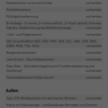
Parksensoren vorne und hinten
vorhanden
Rückfahrkamera
vorhanden
Müdigkeitserkennung
vorhanden
8× Airbags – 2× vorne, 2× vorne seitlich, 2× Kopf, zentral, Knie des
Fahrers, Deaktivierung des Beifahrerairbags
vorhanden
Licht- und Regensensor
vorhanden
ESC einschließlich ABS, EBD, MSR, ASR, EDL, HBA, DSR, RBS,
ESBS, MKB, TSA, XDS+
vorhanden
Berganfahrassistent
vorhanden
Lane Assist - Spurhalteassistent
vorhanden
Easy Start - Zentralverriegelung mit Funkfernbedienung und
Startknopf
vorhanden
Totwinkelassistent (Side Assist)
vorhanden
Außen
Top-LED-Rückleuchten mit animierten Blinkern
vorhanden
Kessy mit Alarmanlage – schlüsselloses Verriegeln und Starten