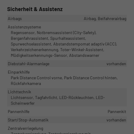
Sicherheit & Assistenz
Airbags
Airbag, Beifahrerairbag
Assistenzsysteme
Regensensor, Notbremsassistent (City-Safety),
Berganfahrassistent, Spurhalteassistent,
Spurwechselassistent, Abstandstempomat adaptiv (ACC),
Verkehrzeichenerkennung, Toter-Winkel-Assistent,
Müdigkeitserkennungs-Sensor, Abstandswarner
Diebstahl-Alarmanlage
vorhanden
Einparkhilfe
Park Distance Control vorne, Park Distance Control hinten,
Rückfahrkamera
Lichttechnik
Lichtsensor, Tagfahrlicht, LED-Rückleuchten, LED-
Scheinwerfer
Pannenhilfe
Pannenkit
Start/Stop-Automatik
vorhanden
Zentralverriegelung
Zentralverriegelung, Zentralverriegelung mit