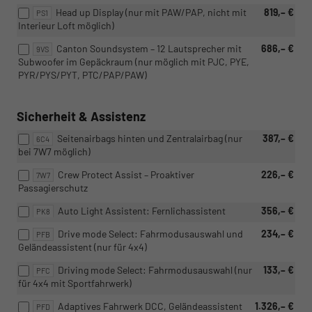
Head up Display (nur mit PAW/PAP, nicht mit
819,– €
PS1
Interieur Loft möglich)
Canton Soundsystem – 12 Lautsprecher mit
686,– €
9VS
Subwoofer im Gepäckraum (nur möglich mit PJC, PYE,
PYR/PYS/PYT, PTC/PAP/PAW)
Sicherheit & Assistenz
Seitenairbags hinten und Zentralairbag (nur
387,– €
6C4
bei 7W7 möglich)
Crew Protect Assist – Proaktiver
226,– €
7W7
Passagierschutz
Auto Light Assistent: Fernlichassistent
356,– €
PK8
Drive mode Select: Fahrmodusauswahl und
234,– €
PFB
Geländeassistent (nur für 4x4)
Driving mode Select: Fahrmodusauswahl (nur
133,– €
PFC
für 4x4 mit Sportfahrwerk)
Adaptives Fahrwerk DCC, Geländeassistent
1.326,– €
PFD