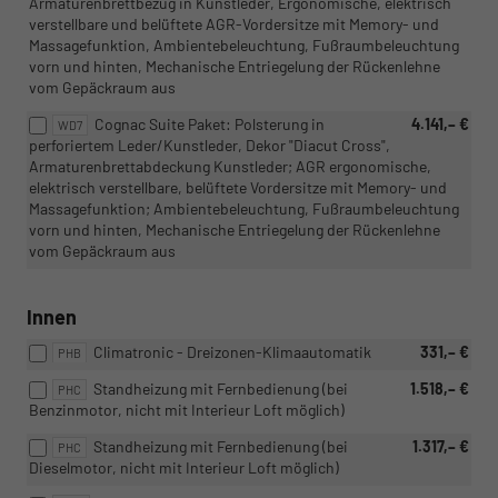
Armaturenbrettbezug in Kunstleder, Ergonomische, elektrisch
verstellbare und belüftete AGR-Vordersitze mit Memory- und
Massagefunktion, Ambientebeleuchtung, Fußraumbeleuchtung
vorn und hinten, Mechanische Entriegelung der Rückenlehne
vom Gepäckraum aus
Cognac Suite Paket: Polsterung in
4.141,– €
WD7
perforiertem Leder/Kunstleder, Dekor "Diacut Cross",
Armaturenbrettabdeckung Kunstleder; AGR ergonomische,
elektrisch verstellbare, belüftete Vordersitze mit Memory- und
Massagefunktion; Ambientebeleuchtung, Fußraumbeleuchtung
vorn und hinten, Mechanische Entriegelung der Rückenlehne
vom Gepäckraum aus
Innen
Climatronic - Dreizonen-Klimaautomatik
331,– €
PHB
Standheizung mit Fernbedienung (bei
1.518,– €
PHC
Benzinmotor, nicht mit Interieur Loft möglich)
Standheizung mit Fernbedienung (bei
1.317,– €
PHC
Dieselmotor, nicht mit Interieur Loft möglich)