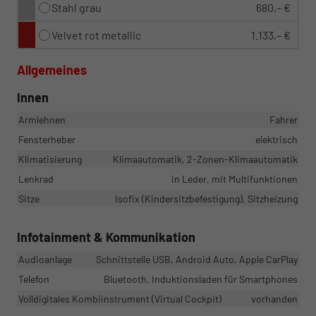
Stahl grau
680,– €
Velvet rot metallic
1.133,– €
Allgemeines
Innen
Armlehnen
Fahrer
Fensterheber
elektrisch
Klimatisierung
Klimaautomatik, 2-Zonen-Klimaautomatik
Lenkrad
in Leder, mit Multifunktionen
Sitze
Isofix (Kindersitzbefestigung), Sitzheizung
Infotainment & Kommunikation
Audioanlage
Schnittstelle USB, Android Auto, Apple CarPlay
Telefon
Bluetooth, Induktionsladen für Smartphones
Volldigitales Kombiinstrument (Virtual Cockpit)
vorhanden