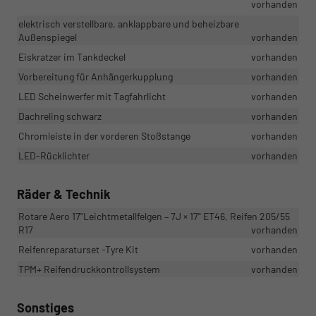
vorhanden
elektrisch verstellbare, anklappbare und beheizbare
Außenspiegel
vorhanden
Eiskratzer im Tankdeckel
vorhanden
Vorbereitung für Anhängerkupplung
vorhanden
LED Scheinwerfer mit Tagfahrlicht
vorhanden
Dachreling schwarz
vorhanden
Chromleiste in der vorderen Stoßstange
vorhanden
LED-Rücklichter
vorhanden
Räder & Technik
Rotare Aero 17"Leichtmetallfelgen – 7J × 17" ET46, Reifen 205/55
R17
vorhanden
Reifenreparaturset -Tyre Kit
vorhanden
TPM+ Reifendruckkontrollsystem
vorhanden
Sonstiges