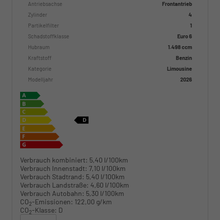
Antriebsachse
Frontantrieb
Zylinder
4
Partikelfilter
1
Schadstoffklasse
Euro 6
Hubraum
1.498 ccm
Kraftstoff
Benzin
Kategorie
Limousine
Modelljahr
2026
Verbrauch kombiniert:
5,40 l/100km
Verbrauch Innenstadt:
7,10 l/100km
Verbrauch Stadtrand:
5,40 l/100km
Verbrauch Landstraße:
4,60 l/100km
Verbrauch Autobahn:
5,30 l/100km
CO
-Emissionen:
122,00 g/km
2
CO
-Klasse:
D
2