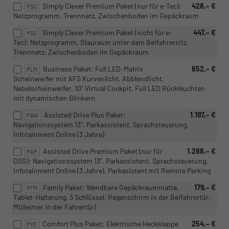
Simply Clever Premium Paket (nur für e-Tec):
428,– €
PSC
Netzprogramm, Trennnetz, Zwischenboden im Gepäckraum
Simply Clever Premium Paket (nicht für e-
447,– €
PSU
Tec): Netzprogramm, Stauraum unter dem Beifahrersitz,
Trennnetz, Zwischenboden im Gepäckraum
Business Paket: Full LED-Matrix
652,– €
PLM
Scheinwerfer mit AFS Kurvenlicht, Abblendlicht,
Nebelscheinwerfer, 10" Virtual Cockpit, Full LED Rückleuchten
mit dynamischen Blinkern
Assisted Drive Plus Paket:
1.197,– €
PAW
Navigationssystem 13", Parkassistent, Sprachsteuerung,
Infotainment Online (3 Jahre)
Assisted Drive Premium Paket (nur für
1.288,– €
PAP
DSG): Navigationssystem 13", Parkassistent, Sprachsteuerung,
Infotainment Online (3 Jahre), Parkasistent mit Remote Parking
Family Paket: Wendbare Gepäckraummatte,
179,– €
PFM
Tablet-Halterung, 3 Schlüssel, Regenschirm in der Beifahrertür,
Mülleimer in der Fahrertür)
Comfort Plus Paket: Elektrische Heckklappe
254,– €
PYE