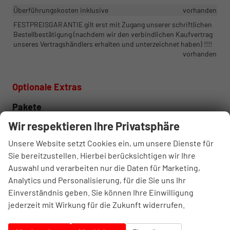
Überführungskosten inklusive
vorhanden
FESTPREISGARANTIE gilt erst mit Zugang unserer schriftlichen
Bestellbestätigung (nachdem wir den verbindlichen Kaufvertrag
unseres Vertragshändlers erhalten und unterzeichnet haben) !!!!
vorhanden
Optionale Extras
Pakete
Simply Clever Paket: Staufach unter dem
152,– €
Wir respektieren Ihre Privatsphäre
Beifahrersitz, Staufächer im Kofferraum auf beiden Seiten,
Unsere Website setzt Cookies ein, um unsere Dienste für
Netzset und Befestigungselemente (Cargo) im Kofferraum, *nicht
verfügbar für mHEV-Motoren/elektrische Sitze!!!
Sie bereitzustellen. Hierbei berücksichtigen wir Ihre
Auswahl und verarbeiten nur die Daten für Marketing,
Technik Premium Paket: Head up Display,
1.766,– €
PTC
Navigation 13", Infoainment Online, Sprachsteuerung (nicht mit
Analytics und Personalisierung, für die Sie uns Ihr
Interieur Loft möglich)
Einverständnis geben. Sie können Ihre Einwilligung
jederzeit mit Wirkung für die Zukunft widerrufen.
Light+View Premium Paket (nur mit
1.394,– €
PLN
PTC/PAW/PAP, nicht mit Interieur Loft möglich): Area View, Full
LED Matrix Scheinwerfer mit AFS Funktion,