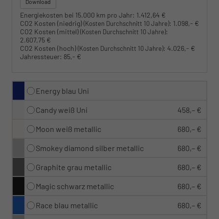
Download
Energiekosten bei 15.000 km pro Jahr:
1.412,64 €
CO2 Kosten (niedrig)
:
1.098,- €
(Kosten Durchschnitt 10 Jahre)
CO2 Kosten (mittel)
:
(Kosten Durchschnitt 10 Jahre)
2.607,75 €
CO2 Kosten (hoch)
:
4.026,- €
(Kosten Durchschnitt 10 Jahre)
Jahressteuer:
85,- €
Energy blau Uni
Candy weiß Uni
458,– €
Moon weiß metallic
680,– €
Smokey diamond silber metallic
680,– €
Graphite grau metallic
680,– €
Magic schwarz metallic
680,– €
Race blau metallic
680,– €