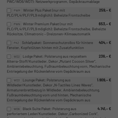
PWC/WD6/WD7): Netzwerkprogramm, Gepäckraumablage
Winter Plus Paket (nur mit
259,– €
PWM
PLC/PL4/PLF/PL9 möglich): Beheizte Frontscheibe
Winter Premium Paket (nur mit
653,– €
PWN
PLC/PL4/PLF/PL9 möglich): Beheizte Frontscheibe, Beheizte
Rücksitze, Climatronic – Dreizonen-Klimaautomatik
Schlafpaket: Sonnenschutzrollos für hintere
404,– €
PKZ
Fenster, Kopfstützen hinten mit Zusatzfunktion
Lodge Paket: Polsterung aus recyceltem
236,– €
WD2
Alterra-Stoff/Kunstleder, Dekor „Mutant Cocoon Silver“,
Ambientebeleuchtung, Fußraumbeleuchtung vorn, Mechanische
Entriegelung der Rückenlehne vom Gepäckraum aus
Lounge Paket: Polsterung aus
1.909,– €
WD3
Wildleder/Kunstleder, Dekor „N-Tactiles Lines Waves“,
Armaturenbrettbezug in Wildleder, Ambientebeleuchtung,
Fußraumbeleuchtung vorn und hinten, Mechanische
Entriegelung der Rückenlehne vom Gepäckraum aus
Black Suite Paket: Polsterung aus
4.141,– €
WD6
perforiertem Leder/Kunstleder, Dekor „Carbonized Cork“,