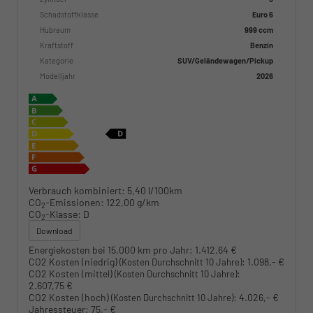
Schadstoffklasse
Euro 6
Hubraum
999 ccm
Kraftstoff
Benzin
Kategorie
SUV/Geländewagen/Pickup
Modelljahr
2026
Verbrauch kombiniert:
5,40 l/100km
CO
-Emissionen:
122,00 g/km
2
CO
-Klasse:
D
2
Download
Energiekosten bei 15.000 km pro Jahr:
1.412,64 €
CO2 Kosten (niedrig)
:
1.098,- €
(Kosten Durchschnitt 10 Jahre)
CO2 Kosten (mittel)
:
(Kosten Durchschnitt 10 Jahre)
2.607,75 €
CO2 Kosten (hoch)
:
4.026,- €
(Kosten Durchschnitt 10 Jahre)
Jahressteuer:
75,- €