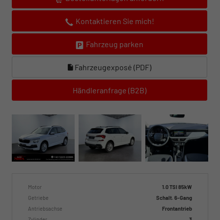
Kontaktieren Sie mich!
Fahrzeug parken
Fahrzeugexposé (PDF)
Händleranfrage (B2B)
Motor
1.0 TSI 85kW
Getriebe
Schalt. 6-Gang
Antriebsachse
Frontantrieb
Zylinder
3