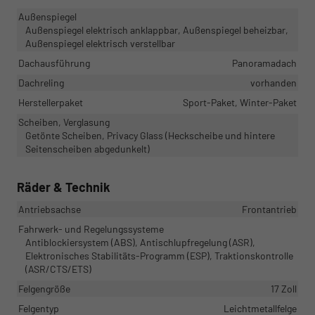
Außenspiegel
Außenspiegel elektrisch anklappbar, Außenspiegel beheizbar,
Außenspiegel elektrisch verstellbar
Dachausführung
Panoramadach
Dachreling
vorhanden
Herstellerpaket
Sport-Paket, Winter-Paket
Scheiben, Verglasung
Getönte Scheiben, Privacy Glass (Heckscheibe und hintere
Seitenscheiben abgedunkelt)
Räder & Technik
Antriebsachse
Frontantrieb
Fahrwerk- und Regelungssysteme
Antiblockiersystem (ABS), Antischlupfregelung (ASR),
Elektronisches Stabilitäts-Programm (ESP), Traktionskontrolle
(ASR/CTS/ETS)
Felgengröße
17 Zoll
Felgentyp
Leichtmetallfelge