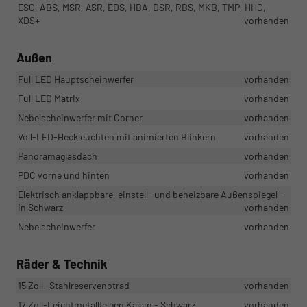
ESC, ABS, MSR, ASR, EDS, HBA, DSR, RBS, MKB, TMP, HHC,
XDS+
vorhanden
Außen
Full LED Hauptscheinwerfer
vorhanden
Full LED Matrix
vorhanden
Nebelscheinwerfer mit Corner
vorhanden
Voll-LED-Heckleuchten mit animierten Blinkern
vorhanden
Panoramaglasdach
vorhanden
PDC vorne und hinten
vorhanden
Elektrisch anklappbare, einstell- und beheizbare Außenspiegel -
in Schwarz
vorhanden
Nebelscheinwerfer
vorhanden
Räder & Technik
15 Zoll -Stahlreservenotrad
vorhanden
17 Zoll-Leichtmetallfelgen Kajam - Schwarz
vorhanden