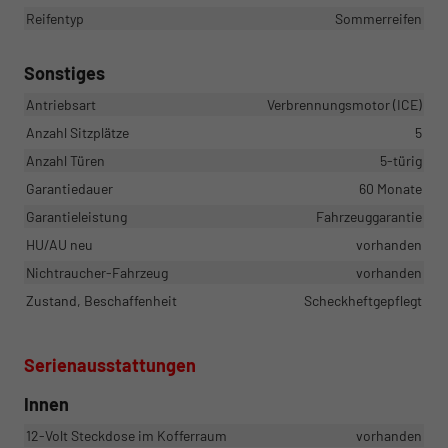
Reifentyp
Sommerreifen
Sonstiges
Antriebsart
Verbrennungsmotor (ICE)
Anzahl Sitzplätze
5
Anzahl Türen
5-türig
Garantiedauer
60 Monate
Garantieleistung
Fahrzeuggarantie
HU/AU neu
vorhanden
Nichtraucher-Fahrzeug
vorhanden
Zustand, Beschaffenheit
Scheckheftgepflegt
Serienausstattungen
Innen
12-Volt Steckdose im Kofferraum
vorhanden