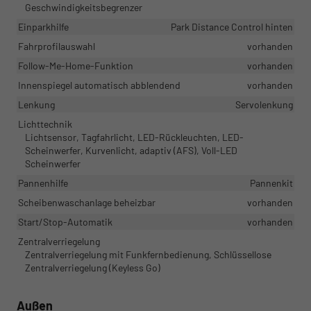
Geschwindigkeitsbegrenzer
Einparkhilfe
Park Distance Control hinten
Fahrprofilauswahl
vorhanden
Follow-Me-Home-Funktion
vorhanden
Innenspiegel automatisch abblendend
vorhanden
Lenkung
Servolenkung
Lichttechnik
Lichtsensor, Tagfahrlicht, LED-Rückleuchten, LED-
Scheinwerfer, Kurvenlicht, adaptiv (AFS), Voll-LED
Scheinwerfer
Pannenhilfe
Pannenkit
Scheibenwaschanlage beheizbar
vorhanden
Start/Stop-Automatik
vorhanden
Zentralverriegelung
Zentralverriegelung mit Funkfernbedienung, Schlüssellose
Zentralverriegelung (Keyless Go)
Außen