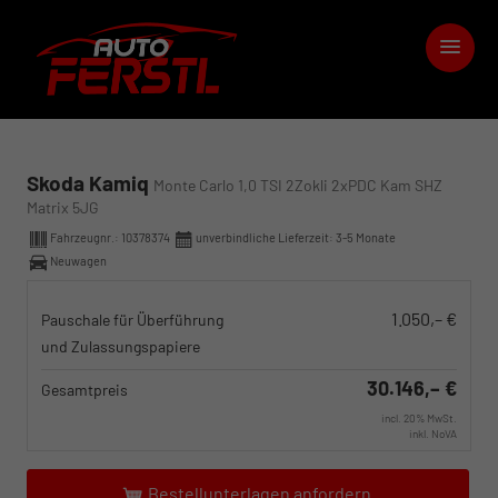
Skoda Kamiq
Monte Carlo 1,0 TSI 2Zokli 2xPDC Kam SHZ
Matrix 5JG
Fahrzeugnr.:
10378374
unverbindliche Lieferzeit: 3-5 Monate
Neuwagen
1.050,– €
Pauschale für Überführung
und Zulassungspapiere
30.146,– €
Gesamtpreis
incl. 20% MwSt.
inkl. NoVA
Bestellunterlagen anfordern