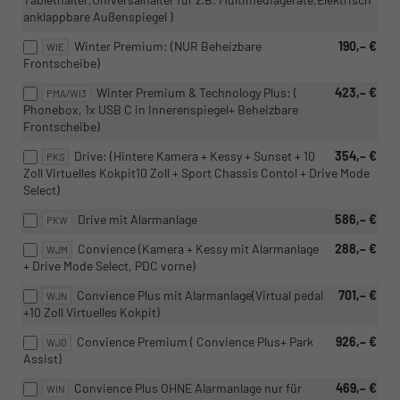
anklappbare Außenspiegel )
Winter Premium: (NUR Beheizbare
190,– €
WIE
Frontscheibe)
Winter Premium & Technology Plus: (
423,– €
PMA/WI3
Phonebox, 1x USB C in Innerenspiegel+ Beheizbare
Frontscheibe)
Drive: (Hintere Kamera + Kessy + Sunset + 10
354,– €
PKS
Zoll Virtuelles Kokpit10 Zoll + Sport Chassis Contol + Drive Mode
Select)
Drive mit Alarmanlage
586,– €
PKW
Convience (Kamera + Kessy mit Alarmanlage
288,– €
WJM
+ Drive Mode Select, PDC vorne)
Convience Plus mit Alarmanlage(Virtual pedal
701,– €
WJN
+10 Zoll Virtuelles Kokpit)
Convience Premium ( Convience Plus+ Park
926,– €
WJO
Assist)
Convience Plus OHNE Alarmanlage nur für
469,– €
WIN