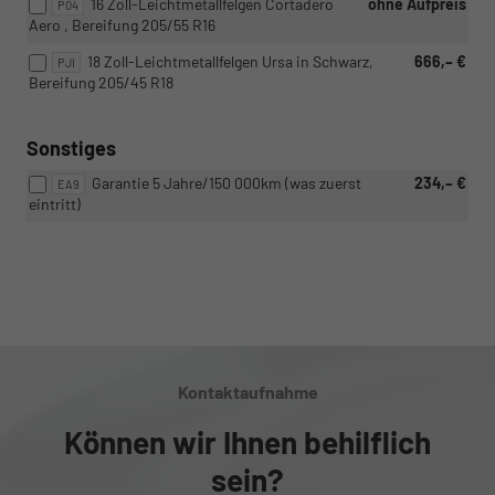
16 Zoll-Leichtmetallfelgen Cortadero
ohne Aufpreis
P04
Aero , Bereifung 205/55 R16
18 Zoll-Leichtmetallfelgen Ursa in Schwarz,
666,– €
PJI
Bereifung 205/45 R18
Sonstiges
Garantie 5 Jahre/150 000km (was zuerst
234,– €
EA9
eintritt)
Kontaktaufnahme
Können wir Ihnen behilflich
sein?