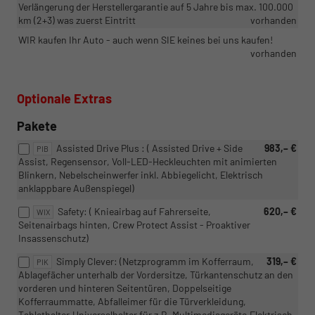
Verlängerung der Herstellergarantie auf 5 Jahre bis max. 100.000
km (2+3) was zuerst Eintritt
vorhanden
WIR kaufen Ihr Auto - auch wenn SIE keines bei uns kaufen!
vorhanden
Optionale Extras
Pakete
Assisted Drive Plus : ( Assisted Drive + Side
983,– €
PIB
Assist, Regensensor, Voll-LED-Heckleuchten mit animierten
Blinkern, Nebelscheinwerfer inkl. Abbiegelicht, Elektrisch
anklappbare Außenspiegel)
Safety: ( Knieairbag auf Fahrerseite,
620,– €
WIX
Seitenairbags hinten, Crew Protect Assist - Proaktiver
Insassenschutz)
Simply Clever: (Netzprogramm im Kofferraum,
319,– €
PIK
Ablagefächer unterhalb der Vordersitze, Türkantenschutz an den
vorderen und hinteren Seitentüren, Doppelseitige
Kofferraummatte, Abfalleimer für die Türverkleidung,
Tablethalter,Universalhalter für z.B. Multimediageräte,Elektrisch