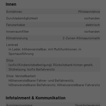
Innen
Armlehnen
Mittelarmlehne
Durchlademöglichkeit
vorhanden
Fensterheber
elektrisch
Innenraumfilter
vorhanden
Klimatisierung
2-Zonen-Klimaautomatik
Lenkrad
in Leder, höhenverstellbar, mit Multifunktionen, in
Sportausführung
Sitze
Isofix (Kindersitzbefestigung), Rücksitzbank hinten geteilt,
Sitzheizung, Isofix Beifahrersitz
Sitze: Verstellbarkeit
Höhenverstellbarer Fahrer- und Beifahrersitz,
Höhenverstellbarer Beifahrersitz, Höhenverstellbarer Fahrersitz
Infotainment & Kommunikation
Assistenzsysteme
Sprachsteuerung