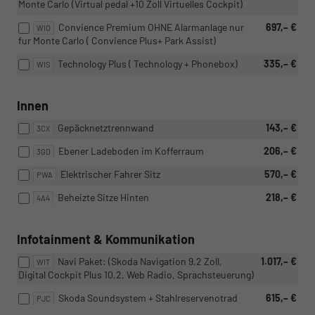
Monte Carlo (Virtual pedal +10 Zoll Virtuelles Cockpit)
Convience Premium OHNE Alarmanlage nur
697,– €
WIO
fur Monte Carlo ( Convience Plus+ Park Assist)
Technology Plus ( Technology + Phonebox)
335,– €
WIS
Innen
Gepäcknetztrennwand
143,– €
3CX
Ebener Ladeboden im Kofferraum
206,– €
3GD
Elektrischer Fahrer Sitz
570,– €
PWA
Beheizte Sitze Hinten
218,– €
4A4
Infotainment & Kommunikation
Navi Paket: (Skoda Navigation 9,2 Zoll,
1.017,– €
WIT
Digital Cockpit Plus 10,2, Web Radio, Sprachsteuerung)
Skoda Soundsystem + Stahlreservenotrad
615,– €
PJC