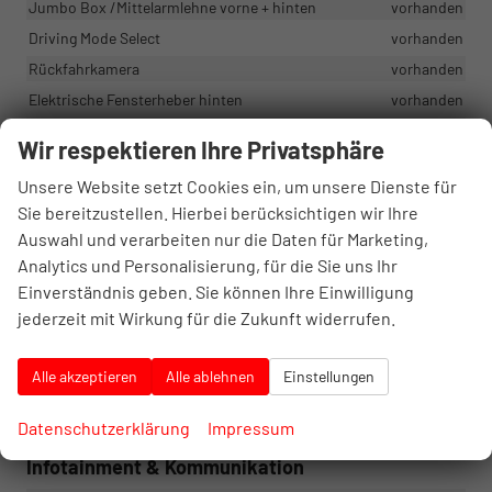
Jumbo Box /Mittelarmlehne vorne + hinten
vorhanden
Driving Mode Select
vorhanden
Rückfahrkamera
vorhanden
Elektrische Fensterheber hinten
vorhanden
Beheizbare Vordersitze
vorhanden
Wir respektieren Ihre Privatsphäre
Automatische Innenspiegelabblendung
vorhanden
Unsere Website setzt Cookies ein, um unsere Dienste für
Zwei-Speichen-Multi Lederlenkrad
vorhanden
Sie bereitzustellen. Hierbei berücksichtigen wir Ihre
Geschwindigkeitsregelanlage
vorhanden
Auswahl und verarbeiten nur die Daten für Marketing,
Jumbo Box - Mittelarmlehne vorne
vorhanden
Analytics und Personalisierung, für die Sie uns Ihr
Lautsprecher hinter (4Stk.)
vorhanden
Einverständnis geben. Sie können Ihre Einwilligung
Climatronic
vorhanden
jederzeit mit Wirkung für die Zukunft widerrufen.
Fahrer- und Beifahrersitz höhenverstellbar
vorhanden
Alle akzeptieren
Alle ablehnen
Einstellungen
Regenschirmablage in der Fahrertür
vorhanden
Waschwasser-Füllstandskontrolle
vorhanden
Datenschutzerklärung
Impressum
Infotainment & Kommunikation