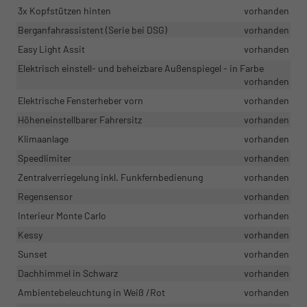
3x Kopfstützen hinten
vorhanden
Berganfahrassistent (Serie bei DSG)
vorhanden
Easy Light Assit
vorhanden
Elektrisch einstell- und beheizbare Außenspiegel - in Farbe
vorhanden
Elektrische Fensterheber vorn
vorhanden
Höheneinstellbarer Fahrersitz
vorhanden
Klimaanlage
vorhanden
Speedlimiter
vorhanden
Zentralverriegelung inkl. Funkfernbedienung
vorhanden
Regensensor
vorhanden
Interieur Monte Carlo
vorhanden
Kessy
vorhanden
Sunset
vorhanden
Dachhimmel in Schwarz
vorhanden
Ambientebeleuchtung in Weiß /Rot
vorhanden