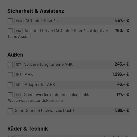
Sicherheit & Assistenz
ACC bis 210km/h
557,– €
PC5
Assisted Drive: (ACC bis 210km/h, Adaptiver
760,– €
PIA
Lane Assist)
Außen
Vorbereitung für eine AHK
245,– €
1D7
AHK
1.296,– €
1M6
Adapter fur AHK
46,– €
ND1
Scheinwerferreinigungsanlage inkl.
177,– €
8X1
Waschwasserstandskontrolle
Color Concept (schwarzes Dach)
599,– €
Räder & Technik