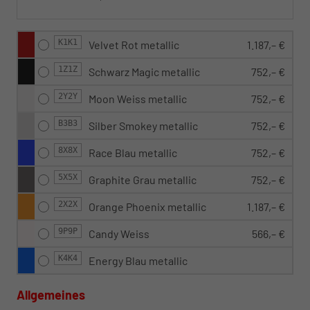
K1K1
Velvet Rot metallic
1.187,– €
1Z1Z
Schwarz Magic metallic
752,– €
2Y2Y
Moon Weiss metallic
752,– €
B3B3
Silber Smokey metallic
752,– €
8X8X
Race Blau metallic
752,– €
5X5X
Graphite Grau metallic
752,– €
2X2X
Orange Phoenix metallic
1.187,– €
9P9P
Candy Weiss
566,– €
K4K4
Energy Blau metallic
Allgemeines