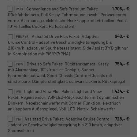
Convenience and Safe Premium Paket:
1.706,– €
WJO
Rückfahrkamera, Full Kessy, Fahrmodusauswahl, Parksensoren
vorne, Alarmanlage, elektrische Heckklappe mit virtuellem Pedal,
10" virtuelles Cockpit, Parkassistent
Asissted Drive Plus Paket: Adaptive
940,– €
PIB/PYB
Cruise Control – adaptive Geschwindigkeitsregelung bis
210km/h, adaptiver Spurhalteassistent ,Side Assist (PYB gilt nur
in Kombination mit PI6/PI7/PMA)
Drive so Safe Paket: Rückfahrkamera, Kessy
754,– €
PKW
mit Alarmanlage, 10" virtuelles Cockpit, Sunset,
Fahrmodusauswahl, Sport Chassis Control-Chassis mit
einstellbarer Dämpfersteifigkeit, schwarz lackierte Rückspiegel
Light and View Plus Paket: Light and View
1.434,– €
WII
Paket: Regensensor, Voll-LED-Rückleuchten mit dynamischen
Blinkern, Nebelscheinwerfer mit Corner-Funktion, elektrisch
anklappbare Außenspiegel, Voll-LED-Matrix-Scheinwerfer
Assisted Drive Paket: Adaptive Cruise Control
728,– €
PIA
– adaptive Geschwindigkeitsregelung bis 210 km/h, adaptiver
Spurassistent