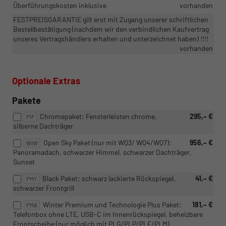
Überführungskosten inklusive
vorhanden
FESTPREISGARANTIE gilt erst mit Zugang unserer schriftlichen
Bestellbestätigung (nachdem wir den verbindlichen Kaufvertrag
unseres Vertragshändlers erhalten und unterzeichnet haben) !!!!
vorhanden
Optionale Extras
Pakete
Chromepaket: Fensterleisten chrome,
295,– €
PIF
silberne Dachträger
Open Sky Paket (nur mit WQ3/ WQ4/WQ7):
956,– €
WIW
Panoramadach, schwarzer Himmel, schwarzer Dachträger,
Sunset
Black Paket: schwarz lackierte Rückspiegel,
41,– €
PMY
schwarzer Frontgrill
Winter Premium und Technologie Plus Paket:
181,– €
PMA
Telefonbox ohne LTE, USB-C im Innenrückspiegel, beheizbare
Frontscheibe (nur möglich mit PLG/PLP/PLE/PLM)