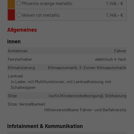
Phoenix orange metallic
1.148,– €
Velvet rot metallic
1.148,– €
Allgemeines
Innen
Armlehnen
Fahrer
Fensterheber
elektrisch 4-fach
Klimatisierung
Klimaautomatik, 2-Zonen-Klimaautomatik
Lenkrad
in Leder, mit Multifunktionen, mit Lenkradheizung, mit
Schaltwippen
Sitze
Isofix (Kindersitzbefestigung), Sitzheizung
Sitze: Verstellbarkeit
Höhenverstellbarer Fahrer- und Beifahrersitz
Infotainment & Kommunikation