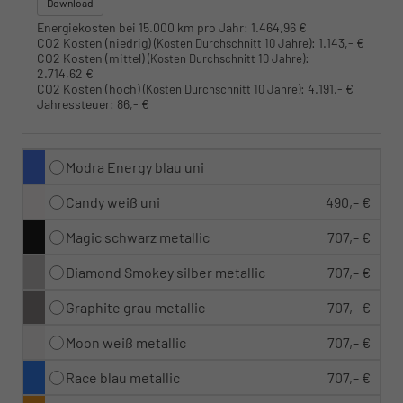
Download
Energiekosten bei 15.000 km pro Jahr:
1.464,96 €
CO2 Kosten (niedrig)
:
1.143,- €
(Kosten Durchschnitt 10 Jahre)
CO2 Kosten (mittel)
:
(Kosten Durchschnitt 10 Jahre)
2.714,62 €
CO2 Kosten (hoch)
:
4.191,- €
(Kosten Durchschnitt 10 Jahre)
Jahressteuer:
86,- €
Modra Energy blau uni
Candy weiß uni
490,– €
Magic schwarz metallic
707,– €
Diamond Smokey silber metallic
707,– €
Graphite grau metallic
707,– €
Moon weiß metallic
707,– €
Race blau metallic
707,– €