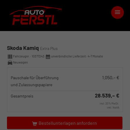
Skoda Kamiq
Extra Plus
Fahrzeugnr.:
10377243
unverbindliche Lieferzeit: 4-7 Monate
Neuwagen
1.050,– €
Pauschale für Überführung
und Zulassungspapiere
28.539,– €
Gesamtpreis
incl. 20% MwSt.
inkl. NoVA
Bestellunterlagen anfordern