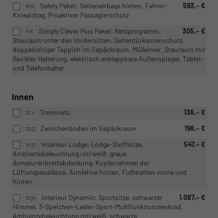
Safety Paket: Seitenairbags hinten, Fahrer-
593,– €
WIX
Knieairbag, Proaktiver Passagierschutz
Simply Clever Plus Paket: Netzprogramm,
305,– €
PIK
Stauraum unter den Vordersitzen, Seitentürkantenschutz,
doppelseitiger Teppich im Gepäckraum, Mülleimer, Stauraum mit
flexibler Halterung, elektrisch anklappbare Außenspiegel, Tablet-
und Telefonhalter
Innen
Trennnetz
136,– €
3CX
Zwischenboden im Gepäckraum
198,– €
3GD
Interieur Lodge: Lodge-Stoffsitze,
547,– €
WQ3
Ambientebeleuchtung rot/weiß, graue
Armaturenbrettabdeckung, Kupferrahmen der
Lüftungsauslässe, Armlehne hinten, Fußmatten vorne und
hinten
Interieur Dynamic: Sportsitze, schwarzer
1.087,– €
WQ4
Himmel, 3-Speichen-Leder-Sport-Multifunktionslenkrad,
Ambientebeleuchtung rot/weiß, schwarze