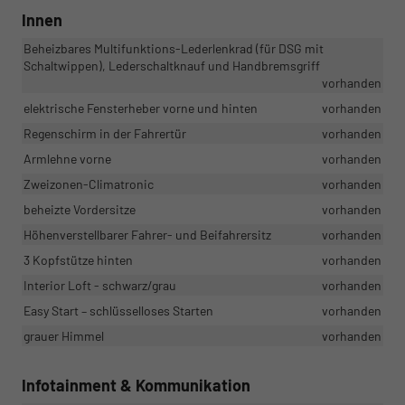
Innen
Beheizbares Multifunktions-Lederlenkrad (für DSG mit
Schaltwippen), Lederschaltknauf und Handbremsgriff
vorhanden
elektrische Fensterheber vorne und hinten
vorhanden
Regenschirm in der Fahrertür
vorhanden
Armlehne vorne
vorhanden
Zweizonen-Climatronic
vorhanden
beheizte Vordersitze
vorhanden
Höhenverstellbarer Fahrer- und Beifahrersitz
vorhanden
3 Kopfstütze hinten
vorhanden
Interior Loft - schwarz/grau
vorhanden
Easy Start – schlüsselloses Starten
vorhanden
grauer Himmel
vorhanden
Infotainment & Kommunikation