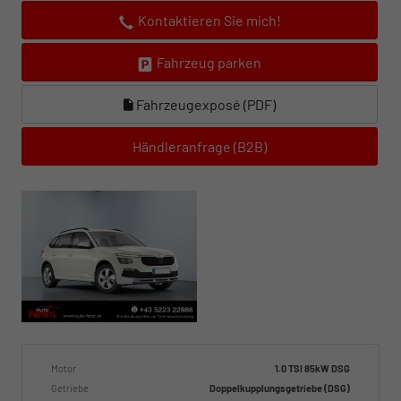
Kontaktieren Sie mich!
Fahrzeug parken
Fahrzeugexposé (PDF)
Händleranfrage (B2B)
Motor
1.0 TSI 85kW DSG
Getriebe
Doppelkupplungsgetriebe (DSG)