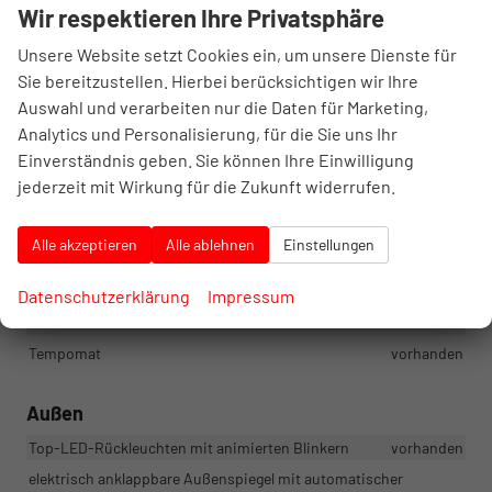
Wir respektieren Ihre Privatsphäre
Verkehrszeichenerkennung
vorhanden
Berganfahrassistent
vorhanden
Unsere Website setzt Cookies ein, um unsere Dienste für
3x ISOFIX und Top Tether (1x vorne, 2x hinten)
vorhanden
Sie bereitzustellen. Hierbei berücksichtigen wir Ihre
Auswahl und verarbeiten nur die Daten für Marketing,
Fahrer- und Beifahrerairbag, Beifahrerairbag mit Deaktivierung
vorhanden
Analytics und Personalisierung, für die Sie uns Ihr
Kopfairbags und Seitenairbags vorne
vorhanden
Einverständnis geben. Sie können Ihre Einwilligung
jederzeit mit Wirkung für die Zukunft widerrufen.
ESC einschließlich ABS, EBV, MSR, ASR, EDS, HBA, DSR, ESBS,
XDS+, TPM, Multikollisionsbremse (MKB) und Prefill-Funktion
vorhanden
Alle akzeptieren
Alle ablehnen
Einstellungen
Easy Light Assist – Lichtsensor
vorhanden
Lane Assist – Spurhalteassistent
vorhanden
Datenschutzerklärung
Impressum
Parksensoren hinten
vorhanden
Tempomat
vorhanden
Außen
Top-LED-Rückleuchten mit animierten Blinkern
vorhanden
elektrisch anklappbare Außenspiegel mit automatischer