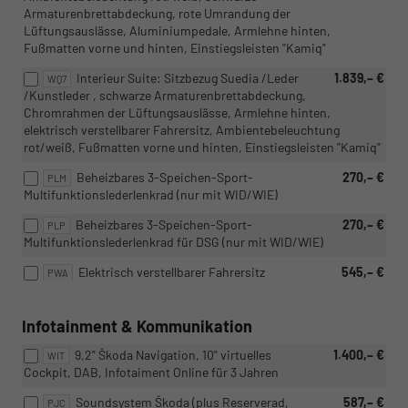
Armaturenbrettabdeckung, rote Umrandung der
Lüftungsauslässe, Aluminiumpedale, Armlehne hinten,
Fußmatten vorne und hinten, Einstiegsleisten "Kamiq"
Interieur Suite: Sitzbezug Suedia /Leder
1.839,– €
WQ7
/Kunstleder , schwarze Armaturenbrettabdeckung,
Chromrahmen der Lüftungsauslässe, Armlehne hinten,
elektrisch verstellbarer Fahrersitz, Ambientebeleuchtung
rot/weiß, Fußmatten vorne und hinten, Einstiegsleisten "Kamiq"
Beheizbares 3-Speichen-Sport-
270,– €
PLM
Multifunktionslederlenkrad (nur mit WID/WIE)
Beheizbares 3-Speichen-Sport-
270,– €
PLP
Multifunktionslederlenkrad für DSG (nur mit WID/WIE)
Elektrisch verstellbarer Fahrersitz
545,– €
PWA
Infotainment & Kommunikation
9,2" Škoda Navigation, 10" virtuelles
1.400,– €
WIT
Cockpit, DAB, Infotaiment Online für 3 ​​Jahren
Soundsystem Škoda (plus Reserverad,
587,– €
PJC