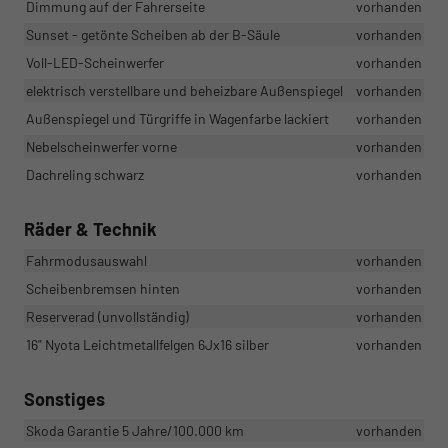
Dimmung auf der Fahrerseite
vorhanden
Sunset - getönte Scheiben ab der B-Säule
vorhanden
Voll-LED-Scheinwerfer
vorhanden
elektrisch verstellbare und beheizbare Außenspiegel
vorhanden
Außenspiegel und Türgriffe in Wagenfarbe lackiert
vorhanden
Nebelscheinwerfer vorne
vorhanden
Dachreling schwarz
vorhanden
Räder & Technik
Fahrmodusauswahl
vorhanden
Scheibenbremsen hinten
vorhanden
Reserverad (unvollständig)
vorhanden
16" Nyota Leichtmetallfelgen 6Jx16 silber
vorhanden
Sonstiges
Skoda Garantie 5 Jahre/100.000 km
vorhanden