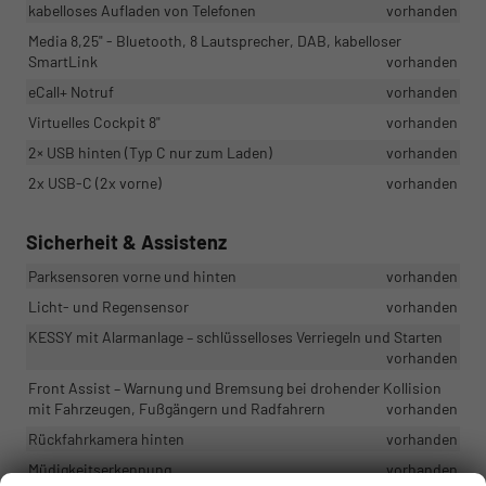
kabelloses Aufladen von Telefonen
vorhanden
Media 8,25" - Bluetooth, 8 Lautsprecher, DAB, kabelloser
SmartLink
vorhanden
eCall+ Notruf
vorhanden
Virtuelles Cockpit 8"
vorhanden
2× USB hinten (Typ C nur zum Laden)
vorhanden
2x USB-C (2x vorne)
vorhanden
Sicherheit & Assistenz
Parksensoren vorne und hinten
vorhanden
Licht- und Regensensor
vorhanden
KESSY mit Alarmanlage – schlüsselloses Verriegeln und Starten
vorhanden
Front Assist – Warnung und Bremsung bei drohender Kollision
mit Fahrzeugen, Fußgängern und Radfahrern
vorhanden
Rückfahrkamera hinten
vorhanden
Müdigkeitserkennung
vorhanden