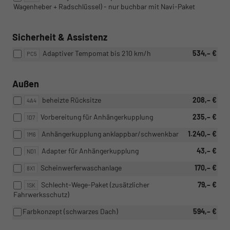
Wagenheber + Radschlüssel) - nur buchbar mit Navi-Paket
Sicherheit & Assistenz
Adaptiver Tempomat bis 210 km/h
534,– €
PC5
Außen
beheizte Rücksitze
208,– €
4A4
Vorbereitung für Anhängerkupplung
235,– €
1D7
Anhängerkupplung anklappbar/schwenkbar
1.240,– €
1M6
Adapter für Anhängerkupplung
43,– €
ND1
Scheinwerferwaschanlage
170,– €
8X1
Schlecht-Wege-Paket (zusätzlicher
79,– €
1SK
Fahrwerksschutz)
Farbkonzept (schwarzes Dach)
594,– €