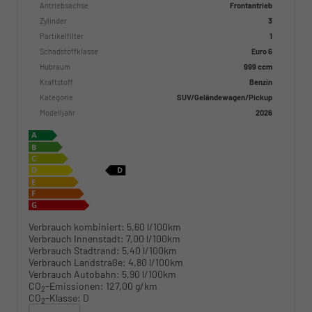
Antriebsachse
Frontantrieb
Zylinder
3
Partikelfilter
1
Schadstoffklasse
Euro 6
Hubraum
999 ccm
Kraftstoff
Benzin
Kategorie
SUV/Geländewagen/Pickup
Modelljahr
2026
Verbrauch kombiniert:
5,60 l/100km
Verbrauch Innenstadt:
7,00 l/100km
Verbrauch Stadtrand:
5,40 l/100km
Verbrauch Landstraße:
4,80 l/100km
Verbrauch Autobahn:
5,90 l/100km
CO
-Emissionen:
127,00 g/km
2
CO
-Klasse:
D
2