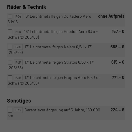
Räder & Technik
16" Leichtmetallfelgen Cortadero Aero
ohne Aufpreis
P04
6Jx16
16" Leichtmetallfelgen Hoedus Aero 6J x -
157,– €
P08
Schwarz (205/60)
17" Leichtmetallfelgen Kajam 6,5J x 17"
658,– €
PJG
(205/55)
17" Leichtmetallfelgen Stratos 6,5J x 17"
615,– €
PJP
(205/55)
17" Leichtmetallfelgen Propus Aero 6,5J x –
771,– €
PJR
Schwarz (205/55)
Sonstiges
Garantieverlängerung auf 5 Jahre, 150.000
224,– €
EA9
km