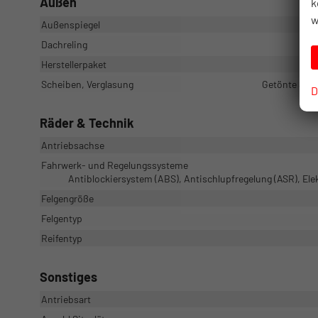
Außen
k
w
Außenspiegel
Dachreling
Herstellerpaket
Scheiben, Verglasung
Getönte Sche
D
Räder & Technik
Antriebsachse
Fahrwerk- und Regelungssysteme
Antiblockiersystem (ABS), Antischlupfregelung (ASR), El
Felgengröße
Felgentyp
Reifentyp
Sonstiges
Antriebsart