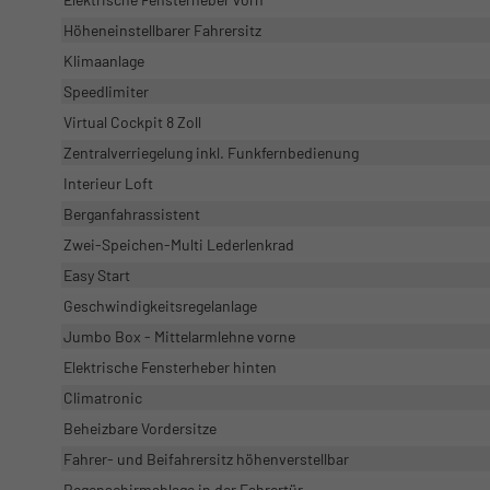
Höheneinstellbarer Fahrersitz
Klimaanlage
Speedlimiter
Virtual Cockpit 8 Zoll
Zentralverriegelung inkl. Funkfernbedienung
Interieur Loft
Berganfahrassistent
Zwei-Speichen-Multi Lederlenkrad
Easy Start
Geschwindigkeitsregelanlage
Jumbo Box - Mittelarmlehne vorne
Elektrische Fensterheber hinten
Climatronic
Beheizbare Vordersitze
Fahrer- und Beifahrersitz höhenverstellbar
Regenschirmablage in der Fahrertür