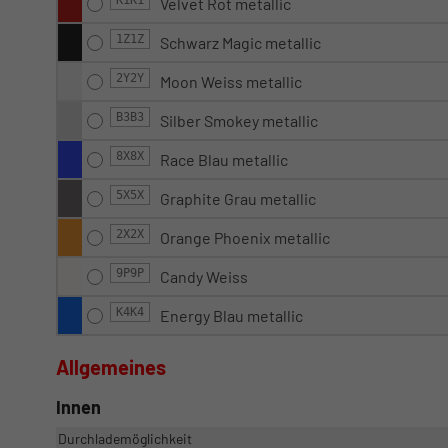
Velvet Rot metallic
1Z1Z
Schwarz Magic metallic
2Y2Y
Moon Weiss metallic
B3B3
Silber Smokey metallic
8X8X
Race Blau metallic
5X5X
Graphite Grau metallic
2X2X
Orange Phoenix metallic
9P9P
Candy Weiss
K4K4
Energy Blau metallic
Allgemeines
Innen
Durchlademöglichkeit