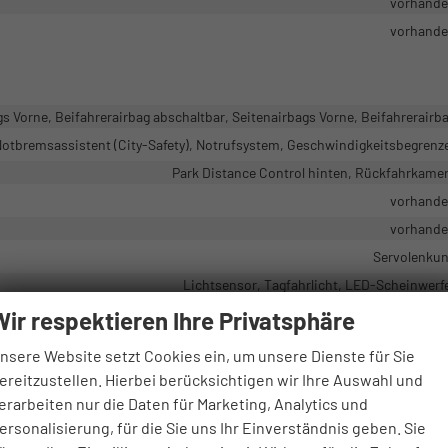
vorhand
vorhand
s Vorne, Beifahrerairbag abschaltbar, Seitenairbags Vorne, Beifahrerairb
otbremsassistent (City-Safety), Notrufsystem, Geschwindigkeitsbegrenz
Park Distance Control hinten, Rückfahrkame
vorhand
vorhand
Servolenku
Lichtsensor, Tagfahrlicht, LED-Scheinwerf
Pannenk
Wir respektieren Ihre Privatsphäre
vorhand
nsere Website setzt Cookies ein, um unsere Dienste für Sie
vorhand
ereitzustellen. Hierbei berücksichtigen wir Ihre Auswahl und
Zentralverriegelung mit Funkfernbedienu
erarbeiten nur die Daten für Marketing, Analytics und
ersonalisierung, für die Sie uns Ihr Einverständnis geben. Sie