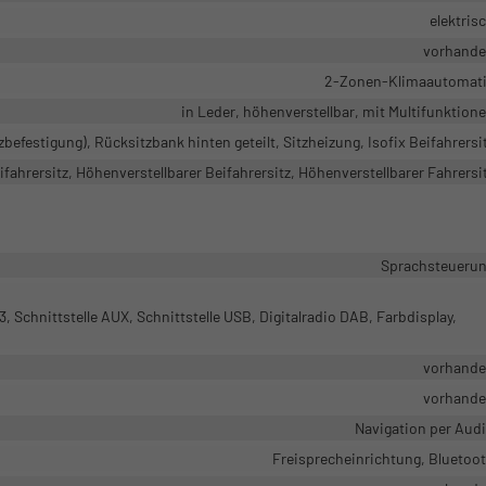
elektris
vorhand
2-Zonen-Klimaautomat
in Leder, höhenverstellbar, mit Multifunktion
zbefestigung), Rücksitzbank hinten geteilt, Sitzheizung, Isofix Beifahrersi
fahrersitz, Höhenverstellbarer Beifahrersitz, Höhenverstellbarer Fahrersi
Sprachsteueru
 Schnittstelle AUX, Schnittstelle USB, Digitalradio DAB, Farbdisplay,
vorhand
vorhand
Navigation per Aud
Freisprecheinrichtung, Bluetoo