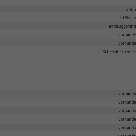
5-tür
60 Mona
Fahrzeuggarant
vorhand
vorhand
Scheckheftgepfle
vorhand
vorhand
vorhand
vorhand
vorhand
vorhand