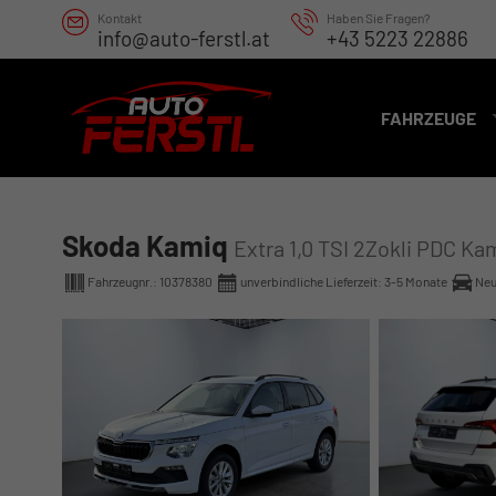
Kontakt
Haben Sie Fragen?
info@auto-ferstl.at
+43 5223 22886
FAHRZEUGE
Skoda Kamiq
Extra 1,0 TSI 2Zokli PDC K
Fahrzeugnr.:
10378380
unverbindliche Lieferzeit: 3-5 Monate
Ne