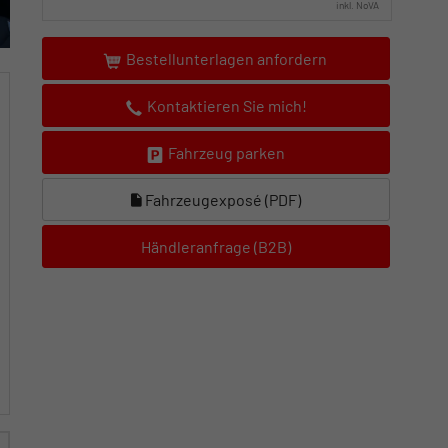
inkl. NoVA
Bestellunterlagen anfordern
Kontaktieren Sie mich!
Fahrzeug parken
Fahrzeugexposé (PDF)
Händleranfrage (B2B)