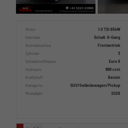
Motor
1.0 TSI 85kW
Getriebe
Schalt. 6-Gang
Antriebsachse
Frontantrieb
Zylinder
3
Schadstoffklasse
Euro 6
Hubraum
999 ccm
Kraftstoff
Benzin
Kategorie
SUV/Geländewagen/Pickup
Modelljahr
2026
K1K1