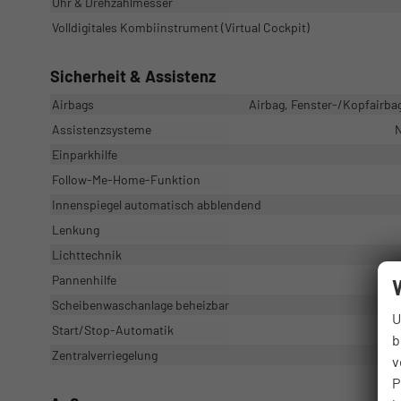
Uhr & Drehzahlmesser
Volldigitales Kombiinstrument (Virtual Cockpit)
Sicherheit & Assistenz
Airbags
Airbag, Fenster-/Kopfairbag
Assistenzsysteme
N
Einparkhilfe
Follow-Me-Home-Funktion
Innenspiegel automatisch abblendend
Lenkung
Lichttechnik
Pannenhilfe
Scheibenwaschanlage beheizbar
U
Start/Stop-Automatik
b
Zentralverriegelung
v
P