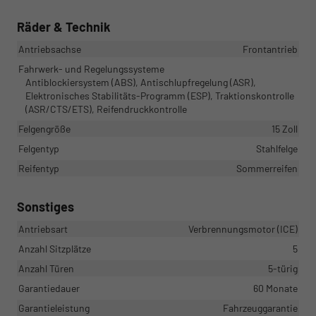
Räder & Technik
Antriebsachse
Frontantrieb
Fahrwerk- und Regelungssysteme
Antiblockiersystem (ABS), Antischlupfregelung (ASR),
Elektronisches Stabilitäts-Programm (ESP), Traktionskontrolle
(ASR/CTS/ETS), Reifendruckkontrolle
Felgengröße
15 Zoll
Felgentyp
Stahlfelge
Reifentyp
Sommerreifen
Sonstiges
Antriebsart
Verbrennungsmotor (ICE)
Anzahl Sitzplätze
5
Anzahl Türen
5-türig
Garantiedauer
60 Monate
Garantieleistung
Fahrzeuggarantie