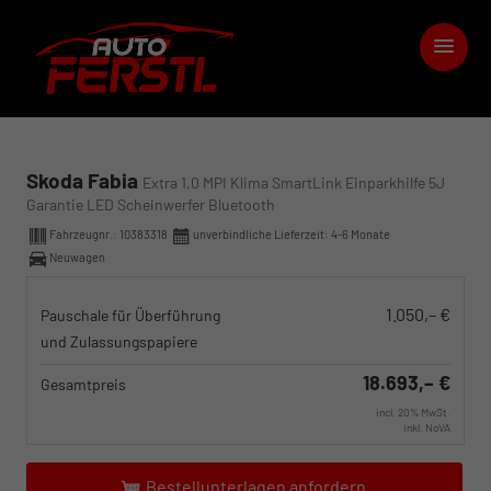
Skoda Fabia
Extra 1,0 MPI Klima SmartLink Einparkhilfe 5J
Garantie LED Scheinwerfer Bluetooth
Fahrzeugnr.:
10383318
unverbindliche Lieferzeit: 4-6 Monate
Neuwagen
1.050,– €
Pauschale für Überführung
und Zulassungspapiere
18.693,– €
Gesamtpreis
incl. 20% MwSt.
inkl. NoVA
Bestellunterlagen anfordern