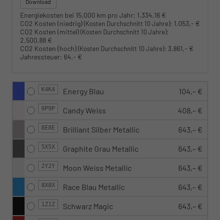
Download
Energiekosten bei 15.000 km pro Jahr:
1.334,16 €
CO2 Kosten (niedrig)
:
1.053,- €
(Kosten Durchschnitt 10 Jahre)
CO2 Kosten (mittel)
:
(Kosten Durchschnitt 10 Jahre)
2.500,88 €
CO2 Kosten (hoch)
:
3.861,- €
(Kosten Durchschnitt 10 Jahre)
Jahressteuer:
64,- €
K4K4
Energy Blau
104,– €
9P9P
Candy Weiss
408,– €
8E8E
Brilliant Silber Metallic
643,– €
5X5X
Graphite Grau Metallic
643,– €
2Y2Y
Moon Weiss Metallic
643,– €
8X8X
Race Blau Metallic
643,– €
1Z1Z
Schwarz Magic
643,– €