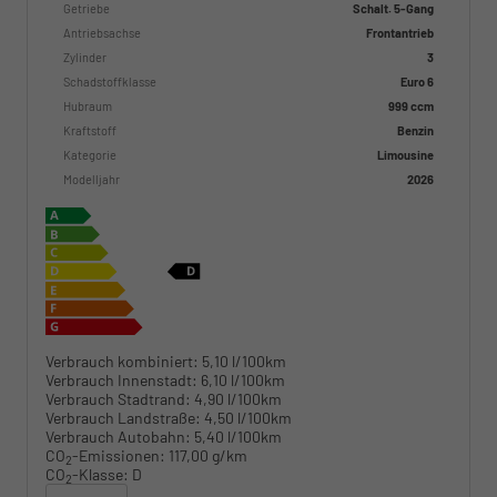
Getriebe
Schalt. 5-Gang
Antriebsachse
Frontantrieb
Zylinder
3
Schadstoffklasse
Euro 6
Hubraum
999 ccm
Kraftstoff
Benzin
Kategorie
Limousine
Modelljahr
2026
Verbrauch kombiniert:
5,10 l/100km
Verbrauch Innenstadt:
6,10 l/100km
Verbrauch Stadtrand:
4,90 l/100km
Verbrauch Landstraße:
4,50 l/100km
Verbrauch Autobahn:
5,40 l/100km
CO
-Emissionen:
117,00 g/km
2
CO
-Klasse:
D
2