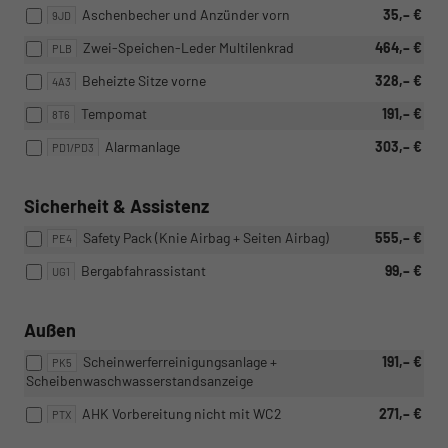
Aschenbecher und Anzünder vorn
35,– €
9JD
Zwei-Speichen-Leder Multilenkrad
464,– €
PLB
Beheizte Sitze vorne
328,– €
4A3
Tempomat
191,– €
8T6
Alarmanlage
303,– €
PD1/PD3
Sicherheit & Assistenz
Safety Pack (Knie Airbag + Seiten Airbag)
555,– €
PE4
Bergabfahrassistant
99,– €
UG1
Außen
Scheinwerferreinigungsanlage +
191,– €
PK5
Scheibenwaschwasserstandsanzeige
AHK Vorbereitung nicht mit WC2
271,– €
PTX