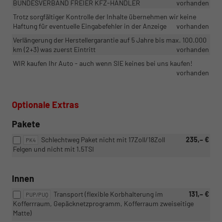
BUNDESVERBAND FREIER KFZ-HÄNDLER
vorhanden
Trotz sorgfältiger Kontrolle der Inhalte übernehmen wir keine
Haftung für eventuelle Eingabefehler in der Anzeige
vorhanden
Verlängerung der Herstellergarantie auf 5 Jahre bis max. 100.000
km (2+3) was zuerst Eintritt
vorhanden
WIR kaufen Ihr Auto - auch wenn SIE keines bei uns kaufen!
vorhanden
Optionale Extras
Pakete
Schlechtweg Paket nicht mit 17Zoll/18Zoll
235,– €
PK4
Felgen und nicht mit 1.5TSI
Innen
Transport (flexible Korbhalterung im
131,– €
PUP/PUQ
Kofferrraum, Gepäcknetzprogramm, Kofferraum zweiseitige
Matte)