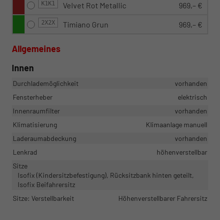
K1K1
Velvet Rot Metallic
969,– €
2X2X
Timiano Grun
969,– €
Allgemeines
Innen
Durchlademöglichkeit
vorhanden
Fensterheber
elektrisch
Innenraumfilter
vorhanden
Klimatisierung
Klimaanlage manuell
Laderaumabdeckung
vorhanden
Lenkrad
höhenverstellbar
Sitze
Isofix (Kindersitzbefestigung), Rücksitzbank hinten geteilt,
Isofix Beifahrersitz
Sitze: Verstellbarkeit
Höhenverstellbarer Fahrersitz