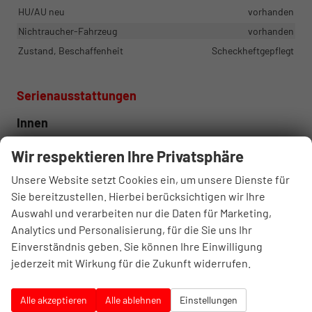
HU/AU neu
vorhanden
Nichtraucher-Fahrzeug
vorhanden
Zustand, Beschaffenheit
Scheckheftgepflegt
Serienausstattungen
Innen
6x Lautsprecher
vorhanden
Wir respektieren Ihre Privatsphäre
e-Call
vorhanden
Unsere Website setzt Cookies ein, um unsere Dienste für
Elektrische Fensterheber vorn
vorhanden
Sie bereitzustellen. Hierbei berücksichtigen wir Ihre
Klimaanlage (manuell)
vorhanden
Auswahl und verarbeiten nur die Daten für Marketing,
Leseleuchten vorn und hinten
vorhanden
Analytics und Personalisierung, für die Sie uns Ihr
Mittelarmlehne vorn
vorhanden
Einverständnis geben. Sie können Ihre Einwilligung
Rücksitz 60 : 40 geteilt umklappbar
vorhanden
jederzeit mit Wirkung für die Zukunft widerrufen.
Sonnenblenden auf Fahrer- und Beifahrerseite mit Make-up-
Spiegeln
vorhanden
Alle akzeptieren
Alle ablehnen
Einstellungen