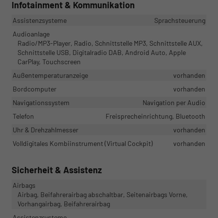
Infotainment & Kommunikation
Assistenzsysteme
Sprachsteuerung
Audioanlage
Radio/MP3-Player, Radio, Schnittstelle MP3, Schnittstelle AUX,
Schnittstelle USB, Digitalradio DAB, Android Auto, Apple
CarPlay, Touchscreen
Außentemperaturanzeige
vorhanden
Bordcomputer
vorhanden
Navigationssystem
Navigation per Audio
Telefon
Freisprecheinrichtung, Bluetooth
Uhr & Drehzahlmesser
vorhanden
Volldigitales Kombiinstrument (Virtual Cockpit)
vorhanden
Sicherheit & Assistenz
Airbags
Airbag, Beifahrerairbag abschaltbar, Seitenairbags Vorne,
Vorhangairbag, Beifahrerairbag
Assistenzsysteme