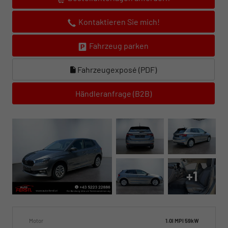
Kontaktieren Sie mich!
Fahrzeug parken
Fahrzeugexposé (PDF)
Händleranfrage (B2B)
+1
Motor
1.0l MPI 59kW