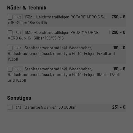
Räder & Technik
15Zoll-Leichtmetallfelgen ROTARE AERO 5,5J
730,– €
PJ2
x 15 -Silber 185/65 R15
16Zoll-Leichtmetallfelgen PROXIMA OHNE
1.290,– €
PJ4
AERO 6J x 16 -Silber 195/55 R16
Stahlreservenotrad inkl. Wagenheber,
191,– €
PJA
Radschraubenschlüssel, ohne Tyre Fit für Felgen 14Zoll und
15Zoll
Stahlreservenotrad inkl. Wagenheber,
191,– €
PJB
Radschraubenschlüssel, ohne Tyre Fit für Felgen 16Zoll , 17Zoll
und 18Zoll
Sonstiges
Garantie 5 Jahre/ 150 000km
231,– €
EA9