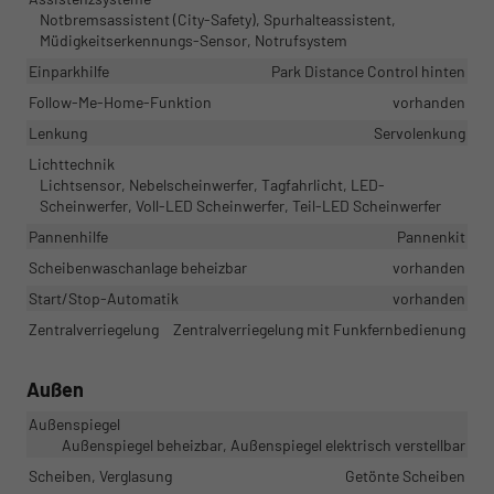
Notbremsassistent (City-Safety), Spurhalteassistent,
Müdigkeitserkennungs-Sensor, Notrufsystem
Einparkhilfe
Park Distance Control hinten
Follow-Me-Home-Funktion
vorhanden
Lenkung
Servolenkung
Lichttechnik
Lichtsensor, Nebelscheinwerfer, Tagfahrlicht, LED-
Scheinwerfer, Voll-LED Scheinwerfer, Teil-LED Scheinwerfer
Pannenhilfe
Pannenkit
Scheibenwaschanlage beheizbar
vorhanden
Start/Stop-Automatik
vorhanden
Zentralverriegelung
Zentralverriegelung mit Funkfernbedienung
Außen
Außenspiegel
Außenspiegel beheizbar, Außenspiegel elektrisch verstellbar
Scheiben, Verglasung
Getönte Scheiben