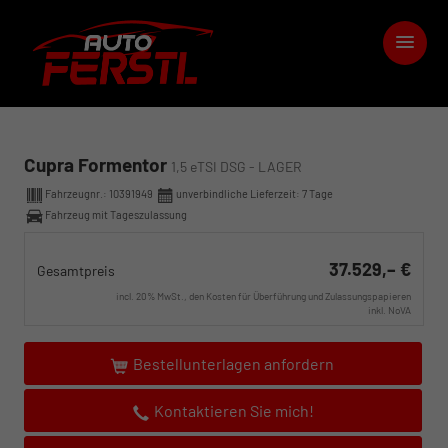
Cupra Formentor
1,5 eTSI DSG - LAGER
Fahrzeugnr.:
10391949
unverbindliche Lieferzeit:
7 Tage
Fahrzeug mit Tageszulassung
37.529,– €
Gesamtpreis
incl. 20% MwSt., den Kosten für Überführung und Zulassungspapieren
inkl. NoVA
Bestellunterlagen anfordern
Kontaktieren Sie mich!