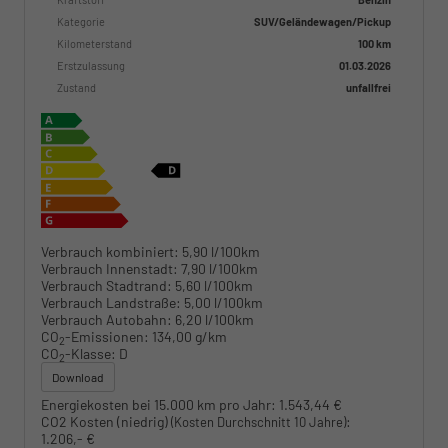
Kategorie
SUV/Geländewagen/Pickup
Kilometerstand
100 km
Erstzulassung
01.03.2026
Zustand
unfallfrei
Verbrauch kombiniert:
5,90 l/100km
Verbrauch Innenstadt:
7,90 l/100km
Verbrauch Stadtrand:
5,60 l/100km
Verbrauch Landstraße:
5,00 l/100km
Verbrauch Autobahn:
6,20 l/100km
CO
-Emissionen:
134,00 g/km
2
CO
-Klasse:
D
2
Download
Energiekosten bei 15.000 km pro Jahr:
1.543,44 €
CO2 Kosten (niedrig)
:
(Kosten Durchschnitt 10 Jahre)
1.206,- €