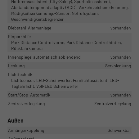
Notbremsassistent (City-Safety), Spurhalteassistent,
Abstandstempomat adaptiv (ACC), Verkehrzeichenerkennung,
Müdigkeitserkennungs-Sensor, Notrufsystem,
Geschwindigkeitsbegrenzer
Diebstahl-Alarmanlage
vorhanden
Einparkhilfe
Park Distance Control vorne, Park Distance Control hinten,
Rückfahrkamera
Innenspiegel automatisch abblendend
vorhanden
Lenkung
Servolenkung
Lichttechnik
Lichtsensor, LED-Scheinwerfer, Fernlichtassistent, LED-
Tagfahrlicht, Voll-LED Scheinwerfer
Start/Stop-Automatik
vorhanden
Zentralverriegelung
Zentralverriegelung
Außen
Anhängerkupplung
Schwenkbar
Außenspiegel