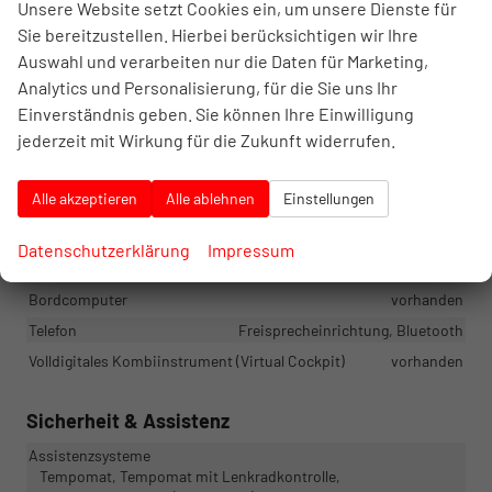
Unsere Website setzt Cookies ein, um unsere Dienste für
Sitze
Sie bereitzustellen. Hierbei berücksichtigen wir Ihre
Isofix (Kindersitzbefestigung), Rücksitzbank hinten geteilt,
Auswahl und verarbeiten nur die Daten für Marketing,
Sitzheizung, Sportsitze
Analytics und Personalisierung, für die Sie uns Ihr
Sitze: Lordosenstütze
Fahrer
Einverständnis geben. Sie können Ihre Einwilligung
Sitze: Verstellbarkeit
Höhenverstellbarer Fahrersitz
jederzeit mit Wirkung für die Zukunft widerrufen.
Infotainment & Kommunikation
Alle akzeptieren
Alle ablehnen
Einstellungen
Audioanlage
Radio/MP3-Player, Radio, Schnittstelle USB, Digitalradio DAB,
Datenschutzerklärung
Impressum
Android Auto, Apple CarPlay
Bordcomputer
vorhanden
Telefon
Freisprecheinrichtung, Bluetooth
Volldigitales Kombiinstrument (Virtual Cockpit)
vorhanden
Sicherheit & Assistenz
Assistenzsysteme
Tempomat, Tempomat mit Lenkradkontrolle,