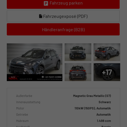
Fahrzeug parken
Fahrzeugexposé (PDF)
Händleranfrage (B2B)
+17
Außenfarbe
Magnetic Grau Metallic (S7)
Innenausstattung
Schwarz
Motor
110 kW (150 PS), Automatik
Getriebe
Automatik
Hubraum
1.498 ccm
Kraftstoff
Benzin