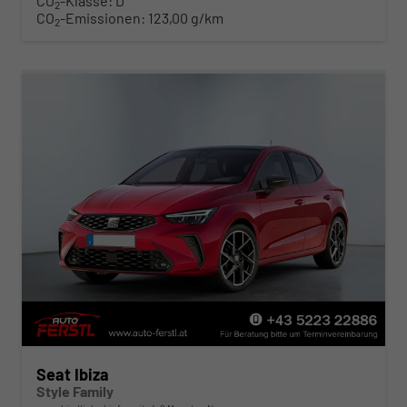
CO
-Klasse:
D
2
CO
-Emissionen:
123,00 g/km
2
Seat Ibiza
Style Family