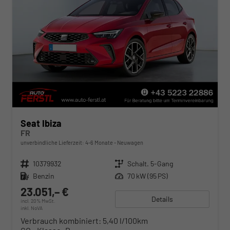
Seat Ibiza
FR
unverbindliche Lieferzeit: 4-6 Monate
Neuwagen
Fahrzeugnr.
10379932
Getriebe
Schalt. 5-Gang
Kraftstoff
Benzin
Leistung
70 kW (95 PS)
23.051,– €
Details
incl. 20% MwSt.
inkl. NoVA
Verbrauch kombiniert:
5,40 l/100km