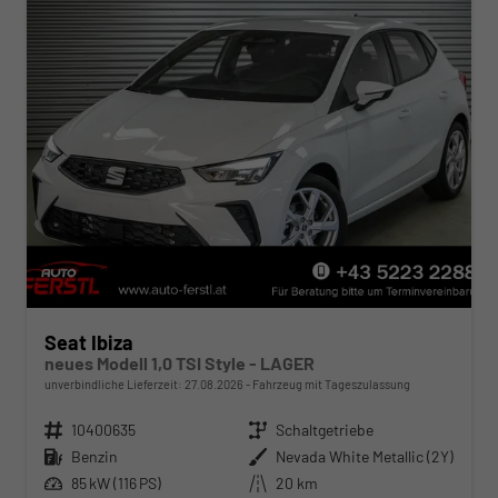
Seat Ibiza
neues Modell 1,0 TSI Style - LAGER
unverbindliche Lieferzeit:
27.08.2026
Fahrzeug mit Tageszulassung
Fahrzeugnr.
10400635
Getriebe
Schaltgetriebe
Kraftstoff
Benzin
Außenfarbe
Nevada White Metallic (2Y)
Leistung
85 kW (116 PS)
Kilometerstand
20 km