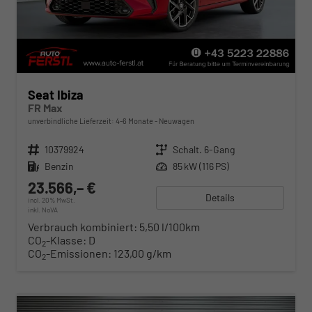
Seat Ibiza
FR Max
unverbindliche Lieferzeit: 4-6 Monate
Neuwagen
Fahrzeugnr.
10379924
Getriebe
Schalt. 6-Gang
Kraftstoff
Benzin
Leistung
85 kW (116 PS)
23.566,– €
Details
incl. 20% MwSt.
inkl. NoVA
Verbrauch kombiniert:
5,50 l/100km
CO
-Klasse:
D
2
CO
-Emissionen:
123,00 g/km
2