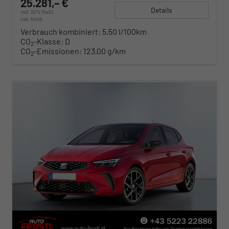
25.281,– €
Details
incl. 20% MwSt.
inkl. NoVA
Verbrauch kombiniert:
5,50 l/100km
CO
-Klasse:
D
2
CO
-Emissionen:
123,00 g/km
2