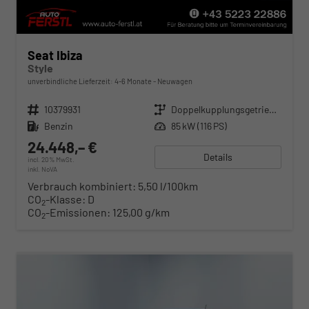
Seat Ibiza
Style
unverbindliche Lieferzeit: 4-6 Monate
Neuwagen
Fahrzeugnr.
10379931
Getriebe
Doppelkupplungsgetriebe (DSG)
Kraftstoff
Benzin
Leistung
85 kW (116 PS)
24.448,– €
Details
incl. 20% MwSt.
inkl. NoVA
Verbrauch kombiniert:
5,50 l/100km
CO
-Klasse:
D
2
CO
-Emissionen:
125,00 g/km
2