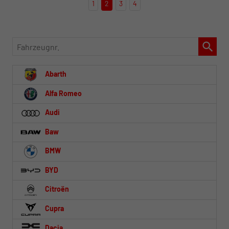
1
2
3
4
Fahrzeugnr.
Abarth
Alfa Romeo
Audi
Baw
BMW
BYD
Citroën
Cupra
Dacia