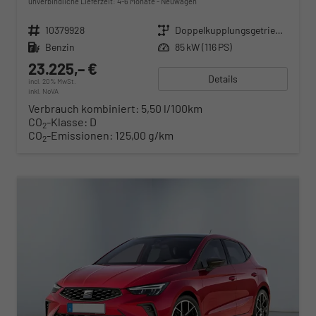
unverbindliche Lieferzeit: 4-6 Monate
Neuwagen
Fahrzeugnr.
10379928
Getriebe
Doppelkupplungsgetriebe (DSG)
Kraftstoff
Benzin
Leistung
85 kW (116 PS)
23.225,– €
Details
incl. 20% MwSt.
inkl. NoVA
Verbrauch kombiniert:
5,50 l/100km
CO
-Klasse:
D
2
CO
-Emissionen:
125,00 g/km
2