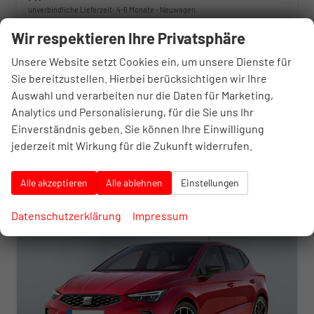
unverbindliche Lieferzeit: 4-6 Monate
Neuwagen
Wir respektieren Ihre Privatsphäre
Fahrzeugnr.
10379933
Getriebe
Schalt. 6-Gang
Kraftstoff
Benzin
Leistung
85 kW (116 PS)
Unsere Website setzt Cookies ein, um unsere Dienste für
24.595,– €
Sie bereitzustellen. Hierbei berücksichtigen wir Ihre
Details
incl. 20% MwSt.
Auswahl und verarbeiten nur die Daten für Marketing,
inkl. NoVA
Analytics und Personalisierung, für die Sie uns Ihr
Verbrauch kombiniert:
5,50 l/100km
Einverständnis geben. Sie können Ihre Einwilligung
CO
-Klasse:
D
2
CO
-Emissionen:
123,00 g/km
jederzeit mit Wirkung für die Zukunft widerrufen.
2
Alle akzeptieren
Alle ablehnen
Einstellungen
Datenschutzerklärung
Impressum