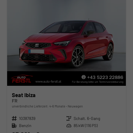
Seat Ibiza
FR
unverbindliche Lieferzeit: 4-6 Monate
Neuwagen
Fahrzeugnr.
10387839
Getriebe
Schalt. 6-Gang
Kraftstoff
Benzin
Leistung
85 kW (116 PS)