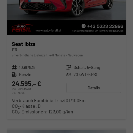
Seat Ibiza
FR
unverbindliche Lieferzeit: 4-6 Monate
Neuwagen
Fahrzeugnr.
10387838
Getriebe
Schalt. 5-Gang
Kraftstoff
Benzin
Leistung
70 kW (95 PS)
24.595,– €
Details
incl. 20% MwSt.
inkl. NoVA
Verbrauch kombiniert:
5,40 l/100km
CO
-Klasse:
D
2
CO
-Emissionen:
123,00 g/km
2