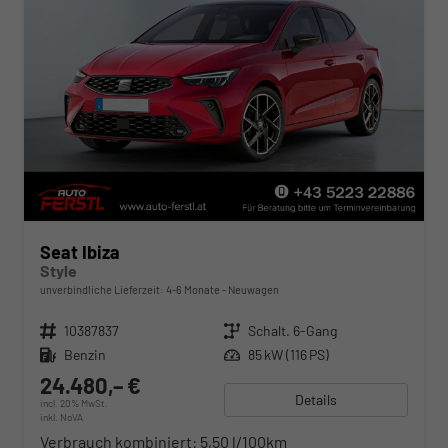
Seat Ibiza
Style
unverbindliche Lieferzeit: 4-6 Monate
Neuwagen
Fahrzeugnr.
10387837
Getriebe
Schalt. 6-Gang
Kraftstoff
Benzin
Leistung
85 kW (116 PS)
24.480,– €
Details
incl. 20% MwSt.
inkl. NoVA
Verbrauch kombiniert:
5,50 l/100km