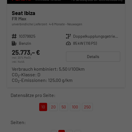
Seat Ibiza
FR Max
unverbindliche Lieferzeit: 4-6 Monate
Neuwagen
Fahrzeugnr.
10379925
Getriebe
Doppelkupplungsgetriebe (DSG)
Kraftstoff
Benzin
Leistung
85 kW (116 PS)
25.773,– €
Details
incl. 20% MwSt.
inkl. NoVA
Verbrauch kombiniert:
5,50 l/100km
CO
-Klasse:
D
2
CO
-Emissionen:
125,00 g/km
2
Datensätze pro Seite:
10
20
50
100
250
Seiten: