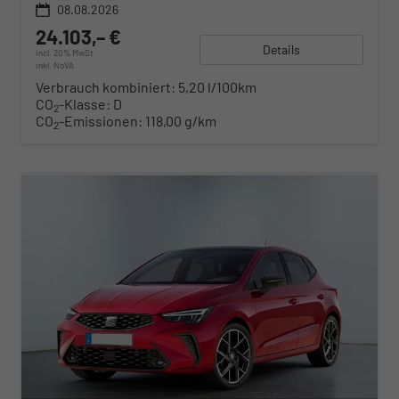
08.08.2026
24.103,– €
Details
incl. 20% MwSt.
inkl. NoVA
Verbrauch kombiniert:
5,20 l/100km
CO
-Klasse:
D
2
CO
-Emissionen:
118,00 g/km
2