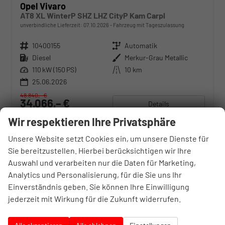
Opel Vivaro
AT8 XL WinterP SHZ LHZ CityP Kam Carpl
unverbindliche Lieferzeit:
07.10.2026
Fahrzeug mit Tageszulassung
Fahrzeugnr.
10400155
Getriebe
Automatik
Kraftstoff
Diesel
Außenfarbe
Merkur-Grau Metallic
Leistung
110 kW (150 PS)
Kilometerstand
10 km
25.06.2026
48.840,– €
34.066,– €
Details
incl. 20% MwSt.
Wir respektieren Ihre Privatsphäre
Verbrauch kombiniert:
6,80 l/100km
CO
-Klasse:
G
2
Unsere Website setzt Cookies ein, um unsere Dienste für
CO
-Emissionen:
180,00 g/km
2
Sie bereitzustellen. Hierbei berücksichtigen wir Ihre
Auswahl und verarbeiten nur die Daten für Marketing,
Analytics und Personalisierung, für die Sie uns Ihr
Einverständnis geben. Sie können Ihre Einwilligung
34,2%
jederzeit mit Wirkung für die Zukunft widerrufen.