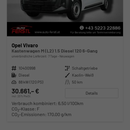
Opel Vivaro
Kastenwagen M (L2) 1.5 Diesel 120 6-Gang
unverbindliche Lieferzeit:
7 Tage
Neuwagen
Fahrzeugnr.
10400998
Getriebe
Schaltgetriebe
Kraftstoff
Diesel
Außenfarbe
Kaolin-Weiß
Leistung
88 kW (120 PS)
Kilometerstand
50 km
30.661,– €
Details
incl. 20% MwSt.
Verbrauch kombiniert:
6,50 l/100km
CO
-Klasse:
F
2
CO
-Emissionen:
170,00 g/km
2