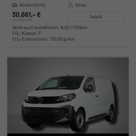
Leistung
88 kW (120 PS)
Kilometerstand
50 km
30.661,– €
Details
incl. 20% MwSt.
Verbrauch kombiniert:
6,50 l/100km
CO
-Klasse:
F
2
CO
-Emissionen:
170,00 g/km
2