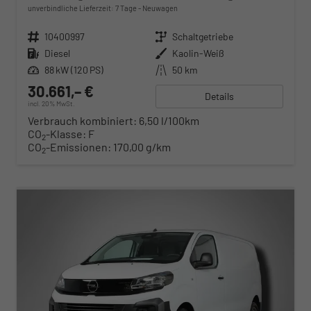
unverbindliche Lieferzeit:
7 Tage
Neuwagen
Fahrzeugnr.
10400997
Getriebe
Schaltgetriebe
Kraftstoff
Diesel
Außenfarbe
Kaolin-Weiß
Leistung
88 kW (120 PS)
Kilometerstand
50 km
30.661,– €
Details
incl. 20% MwSt.
Verbrauch kombiniert:
6,50 l/100km
CO
-Klasse:
F
2
CO
-Emissionen:
170,00 g/km
2