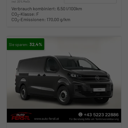
incl. 20% MwSt.
Verbrauch kombiniert:
6,50 l/100km
CO
-Klasse:
F
2
CO
-Emissionen:
170,00 g/km
2
32,4%