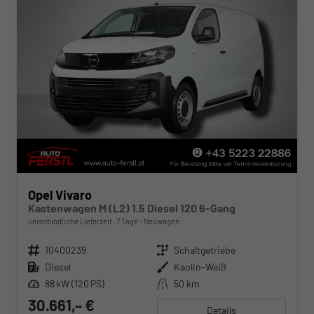
Opel Vivaro
Kastenwagen M (L2) 1.5 Diesel 120 6-Gang
unverbindliche Lieferzeit:
7 Tage
Neuwagen
Fahrzeugnr.
10400239
Getriebe
Schaltgetriebe
Kraftstoff
Diesel
Außenfarbe
Kaolin-Weiß
Leistung
88 kW (120 PS)
Kilometerstand
50 km
30.661,– €
Details