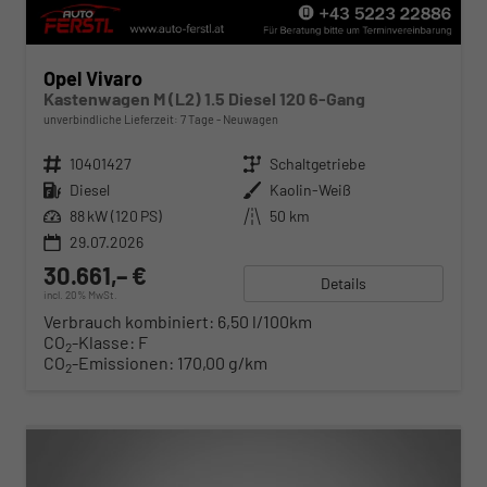
Opel Vivaro
Kastenwagen M (L2) 1.5 Diesel 120 6-Gang
unverbindliche Lieferzeit:
7 Tage
Neuwagen
Fahrzeugnr.
10401427
Getriebe
Schaltgetriebe
Kraftstoff
Diesel
Außenfarbe
Kaolin-Weiß
Leistung
88 kW (120 PS)
Kilometerstand
50 km
29.07.2026
30.661,– €
Details
incl. 20% MwSt.
Verbrauch kombiniert:
6,50 l/100km
CO
-Klasse:
F
2
CO
-Emissionen:
170,00 g/km
2