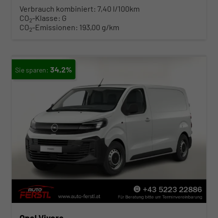
Verbrauch kombiniert:
7,40 l/100km
CO
-Klasse:
G
2
CO
-Emissionen:
193,00 g/km
2
34,2%