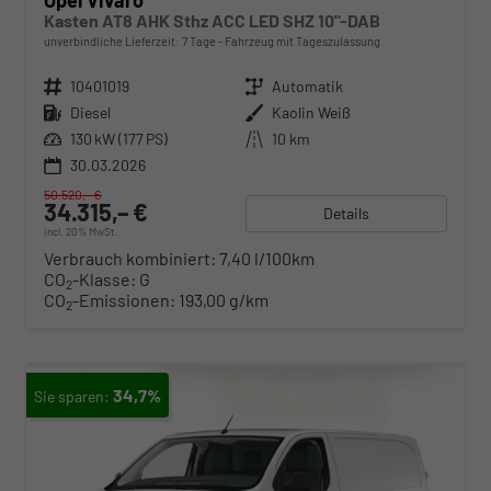
Opel Vivaro
Kasten AT8 AHK Sthz ACC LED SHZ 10"-DAB
unverbindliche Lieferzeit:
7 Tage
Fahrzeug mit Tageszulassung
Fahrzeugnr.
10401019
Getriebe
Automatik
Kraftstoff
Diesel
Außenfarbe
Kaolin Weiß
Leistung
130 kW (177 PS)
Kilometerstand
10 km
30.03.2026
50.520,– €
34.315,– €
Details
incl. 20% MwSt.
Verbrauch kombiniert:
7,40 l/100km
CO
-Klasse:
G
2
CO
-Emissionen:
193,00 g/km
2
34,7%