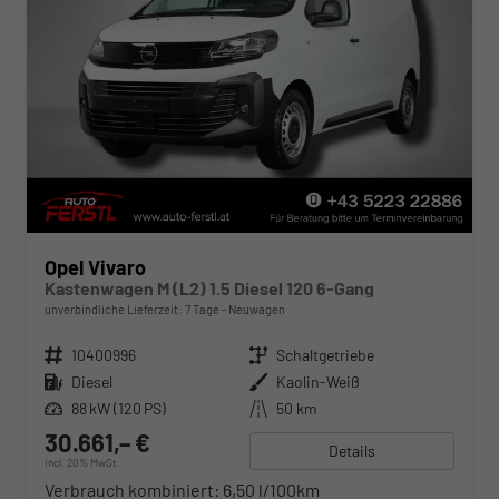
Opel Vivaro
Kastenwagen M (L2) 1.5 Diesel 120 6-Gang
unverbindliche Lieferzeit:
7 Tage
Neuwagen
Fahrzeugnr.
10400996
Getriebe
Schaltgetriebe
Kraftstoff
Diesel
Außenfarbe
Kaolin-Weiß
Leistung
88 kW (120 PS)
Kilometerstand
50 km
30.661,– €
Details
incl. 20% MwSt.
Verbrauch kombiniert:
6,50 l/100km