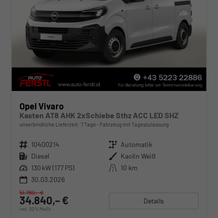
Opel Vivaro
Kasten AT8 AHK 2xSchiebe Sthz ACC LED SHZ
unverbindliche Lieferzeit:
7 Tage
Fahrzeug mit Tageszulassung
Fahrzeugnr.
10400214
Getriebe
Automatik
Kraftstoff
Diesel
Außenfarbe
Kaolin Weiß
Leistung
130 kW (177 PS)
Kilometerstand
10 km
30.03.2026
51.780,– €
34.840,– €
Details
incl. 20% MwSt.