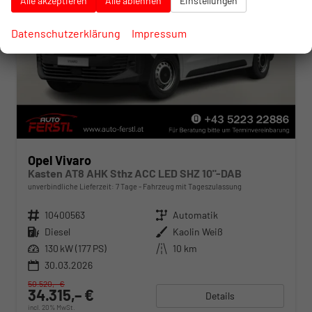
Alle akzeptieren
Alle ablehnen
Einstellungen
Datenschutzerklärung
Impressum
Opel Vivaro
Kasten AT8 AHK Sthz ACC LED SHZ 10"-DAB
unverbindliche Lieferzeit:
7 Tage
Fahrzeug mit Tageszulassung
Fahrzeugnr.
10400563
Getriebe
Automatik
Kraftstoff
Diesel
Außenfarbe
Kaolin Weiß
Leistung
130 kW (177 PS)
Kilometerstand
10 km
30.03.2026
50.520,– €
34.315,– €
Details
incl. 20% MwSt.