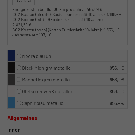
Download
Energiekosten bei 15.000 km pro Jahr:
1.467,69 €
CO2 Kosten (niedrig)
:
1.188,- €
(Kosten Durchschnitt 10 Jahre)
CO2 Kosten (mittel)
:
(Kosten Durchschnitt 10 Jahre)
2.821,50 €
CO2 Kosten (hoch)
:
4.356,- €
(Kosten Durchschnitt 10 Jahre)
Jahressteuer:
107,- €
Modra blau uni
Black Midnight metallic
856,– €
Magnetic grau metallic
856,– €
Gletscher weiß metallic
856,– €
Saphir blau metallic
856,– €
Allgemeines
Innen