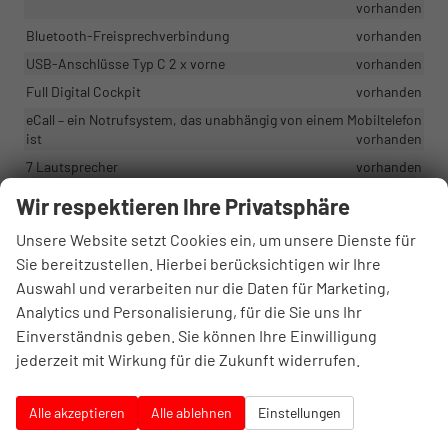
vorhanden
Bluetooth-Freisprechverbindung
vorhanden
USB-Anschlüsse Typ C 2 x vorne
vorhanden
Full Digital Cockpit
vorhanden
eCall – ein Notrufsystem, das unabhängig von einem Mobiltelefon
ist
vorhanden
7 Lautsprecher
vorhanden
Media System PLUS mit 10,4" Farb-Touchscreen, DAB+-
Wir respektieren Ihre Privatsphäre
Empfang, Sprachsteuerung4
vorhanden
Unsere Website setzt Cookies ein, um unsere Dienste für
Sie bereitzustellen. Hierbei berücksichtigen wir Ihre
Sicherheit & Assistenz
Auswahl und verarbeiten nur die Daten für Marketing,
Fahrer- und Beifahrerairbag (mit Deaktivierung des
Analytics und Personalisierung, für die Sie uns Ihr
Beifahrerairbags)
vorhanden
Einverständnis geben. Sie können Ihre Einwilligung
Frontassistent mit City Brake - Kollisionswarnung mit
jederzeit mit Wirkung für die Zukunft widerrufen.
Fahrzeugen, Radfahrern und Fußgängern mit Notbremsfunktion
vorhanden
Alle akzeptieren
Alle ablehnen
Einstellungen
Lane Assist – Spurhaltesystem
vorhanden
Bremssystem mit ABS (Antiblockiersystem), ESC