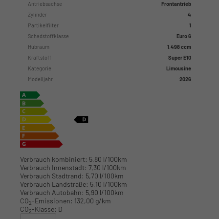
Antriebsachse
Frontantrieb
Zylinder
4
Partikelfilter
1
Schadstoffklasse
Euro 6
Hubraum
1.498 ccm
Kraftstoff
Super E10
Kategorie
Limousine
Modelljahr
2026
Verbrauch kombiniert:
5,80 l/100km
Verbrauch Innenstadt:
7,30 l/100km
Verbrauch Stadtrand:
5,70 l/100km
Verbrauch Landstraße:
5,10 l/100km
Verbrauch Autobahn:
5,90 l/100km
CO
-Emissionen:
132,00 g/km
2
CO
-Klasse:
D
2