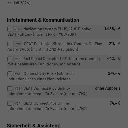
ab Juli 2024)
Infotainment & Kommunikation
Navigationssystem PLUS, 12,9" Display,
1.488,– €
ZN2
SEAT Full Link (nur mit PFK + Y0S/Y0R)
SEAT Full Link – Mirror-Link-System, CarPlay,
211,– €
PMQ
AndroidAuto (nicht mit ZN2-Navigation)
Full Digital Cockpit - LCD-Instrumententafel
442,– €
PFK
mit einstellbaren Funktionen und Anzeige
Connectivity Box - kabelloses
247,– €
PB9
Induktionsladen eines Mobiltelefons
SEAT Connect Plus Online-
ohne Aufpreis
YOS
Infotainmentdienste für 3 Jahre (nur mit ZN2)
SEAT Connect Plus Online-
74,– €
YOR
Infotainmentdienste für 5 Jahre (nur mit ZN2)
Sicherheit & Assistenz