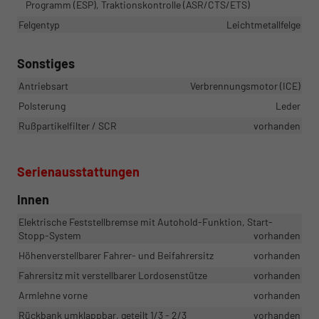
Programm (ESP), Traktionskontrolle (ASR/CTS/ETS)
Felgentyp
Leichtmetallfelge
Sonstiges
Antriebsart
Verbrennungsmotor (ICE)
Polsterung
Leder
Rußpartikelfilter / SCR
vorhanden
Serienausstattungen
Innen
Elektrische Feststellbremse mit Autohold-Funktion, Start-
Stopp-System
vorhanden
Höhenverstellbarer Fahrer- und Beifahrersitz
vorhanden
Fahrersitz mit verstellbarer Lordosenstütze
vorhanden
Armlehne vorne
vorhanden
Rückbank umklappbar, geteilt 1/3 - 2/3
vorhanden