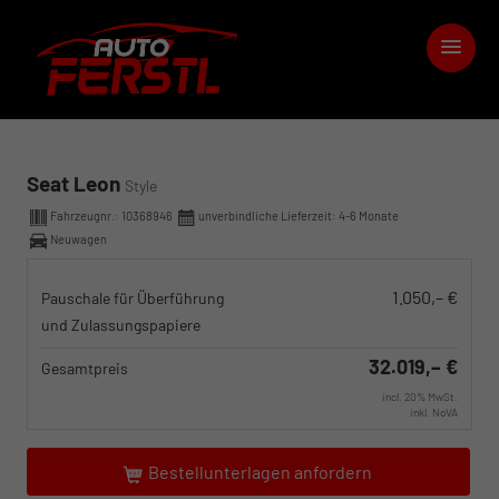
Seat Leon
Style
Fahrzeugnr.:
10368946
unverbindliche Lieferzeit: 4-6 Monate
Neuwagen
1.050,– €
Pauschale für Überführung
und Zulassungspapiere
32.019,– €
Gesamtpreis
incl. 20% MwSt.
inkl. NoVA
Bestellunterlagen anfordern