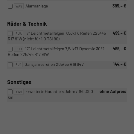
Alarmanlage
395,– €
WAS
Räder & Technik
17" Leichtmetallfelgen 7,5Jx17, Reifen 225/45
499,– €
PUA
R17 91W (nicht für 1,0 TSI 90)
17" Leichtmetallfelgen 7,5Jx17 Dynamic 30/2,
499,– €
PUB
Reifen 225/45 R17 91W
Ganzjahresreifen 205/55 R16 94V
144,– €
PJ4
Sonstiges
Erweiterte Garantie 5 Jahre / 150.000
ohne Aufpreis
YW9
km