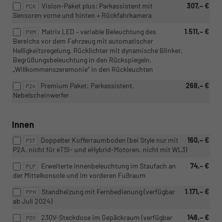
Vision-Paket plus: Parkassistent mit
307,– €
PCK
Sensoren vorne und hinten + Rückfahrkamera
Matrix LED – variable Beleuchtung des
1.511,– €
PXM
Bereichs vor dem Fahrzeug mit automatischer
Helligkeitsregelung, Rücklichter mit dynamische Blinker,
Begrüßungsbeleuchtung in den Rückspiegeln,
„Willkommenszeremonie“ in den Rückleuchten
Premium Paket: Parkassistent,
268,– €
P24
Nebelscheinwerfer
Innen
Doppelter Kofferraumboden (bei Style nur mit
160,– €
PST
P2A, nicht für eTSI- und eHybrid-Motoren, nicht mit WL3)
Erweiterte Innenbeleuchtung im Staufach an
74,– €
PLP
der Mittelkonsole und im vorderen Fußraum
Standheizung mit Fernbedienung (verfügbar
1.171,– €
PPH
ab Juli 2024)
230V-Steckdose im Gepäckraum (verfügbar
148,– €
PDY