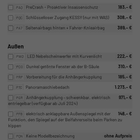
PreCrash - Proaktiver Insassenschutz
183,– €
PAQ
Schlüsselloser Zugang KESSY (nur mit WAS)
308,– €
PQC
Seitenairbags hinten + Fahrer-Knieairbag
389,– €
PA7
Außen
LED Nebelscheinwerfer mit Kurvenlicht
222,– €
PWD
Dunkel getönte Fenster ab der B-Säule
310,– €
PCO
Vorbereitung für die Anhängerkupplung
185,– €
PRP
Panoramaschiebedach
1.273,– €
PTC
Anhängerkupplung – schwenkbar, elektrisch
971,– €
PGR
entriegelbar (verfügbar ab Juli 2024)
elektrisch anklappbare Außenspiegel mit der
148,– €
PFB
Funktion, den Spiegel auf der Beifahrerseite beim Parken zu
kippen
Keine Modellbezeichnung
ohne Aufpreis
PQN