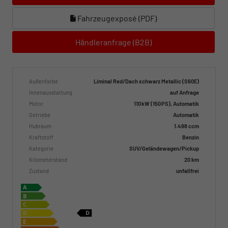
Fahrzeugexposé (PDF)
Händleranfrage (B2B)
Außenfarbe
Liminal Red/Dach schwarz Metallic (S60E)
Innenausstattung
auf Anfrage
Motor
110 kW (150 PS), Automatik
Getriebe
Automatik
Hubraum
1.498 ccm
Kraftstoff
Benzin
Kategorie
SUV/Geländewagen/Pickup
Kilometerstand
20 km
Zustand
unfallfrei