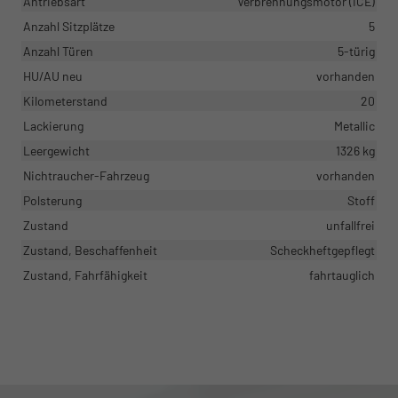
Antriebsart
Verbrennungsmotor (ICE)
Anzahl Sitzplätze
5
Anzahl Türen
5-türig
HU/AU neu
vorhanden
Kilometerstand
20
Lackierung
Metallic
Leergewicht
1326 kg
Nichtraucher-Fahrzeug
vorhanden
Polsterung
Stoff
Zustand
unfallfrei
Zustand, Beschaffenheit
Scheckheftgepflegt
Zustand, Fahrfähigkeit
fahrtauglich