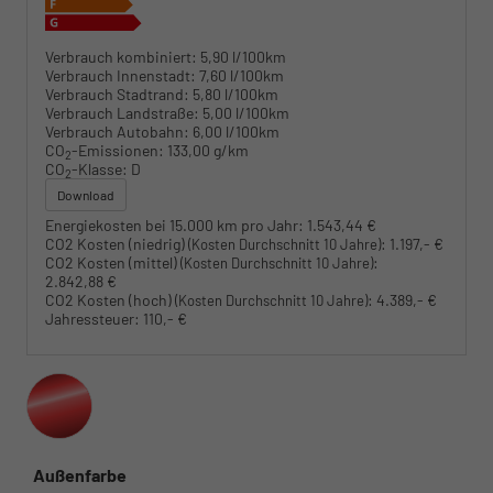
Verbrauch kombiniert:
5,90 l/100km
Verbrauch Innenstadt:
7,60 l/100km
Verbrauch Stadtrand:
5,80 l/100km
Verbrauch Landstraße:
5,00 l/100km
Verbrauch Autobahn:
6,00 l/100km
CO
-Emissionen:
133,00 g/km
2
CO
-Klasse:
D
2
Download
Energiekosten bei 15.000 km pro Jahr:
1.543,44 €
CO2 Kosten (niedrig)
:
1.197,- €
(Kosten Durchschnitt 10 Jahre)
CO2 Kosten (mittel)
:
(Kosten Durchschnitt 10 Jahre)
2.842,88 €
CO2 Kosten (hoch)
:
4.389,- €
(Kosten Durchschnitt 10 Jahre)
Jahressteuer:
110,- €
Außenfarbe