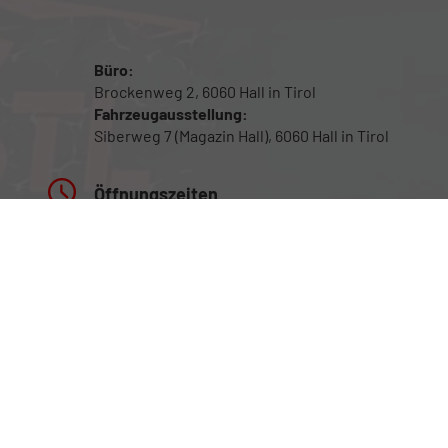
Büro:
Brockenweg 2, 6060 Hall in Tirol
Fahrzeugausstellung:
Siberweg 7 (Magazin Hall), 6060 Hall in Tirol
Öffnungszeiten
Fahrzeugausstellung: 24/7
Für Beratung sowie Probefahrten bitte um
Terminvereinbarung