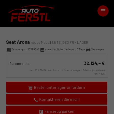
Seat Arona
neues Modell 1,5 TSI DSG FR - LAGER
Fahrzeugnr.:
10399347
unverbindliche Lieferzeit:
7 Tage
Neuwagen
32.124,– €
Gesamtpreis
incl. 20% MwSt., den Kosten für Überführung und Zulassungspapieren
inkl. NoVA
Bestellunterlagen anfordern
Kontaktieren Sie mich!
Fahrzeug parken