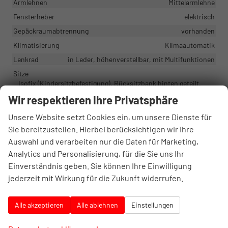
Armlehnen
Mittelarmlehne
Fensterheber
elektrisch
Gepäckraumabtrennung
vorhanden
Klimatisierung
Klimaautomatik
Lenkrad
in Leder, höhenverstellbar, mit Multifunktionen
Sitze
Isofix (Kindersitzbefestigung), Rücksitzbank hinten geteilt,
Sitzheizung
Wir respektieren Ihre Privatsphäre
Sitze: Verstellbarkeit
Höhenverstellbarer Fahrersitz
Unsere Website setzt Cookies ein, um unsere Dienste für
Sie bereitzustellen. Hierbei berücksichtigen wir Ihre
Infotainment & Kommunikation
Auswahl und verarbeiten nur die Daten für Marketing,
Audioanlage
Analytics und Personalisierung, für die Sie uns Ihr
Soundsystem, Schnittstelle USB, Digitalradio DAB, Android
Einverständnis geben. Sie können Ihre Einwilligung
Auto, Apple CarPlay, Touchscreen
jederzeit mit Wirkung für die Zukunft widerrufen.
Bordcomputer
vorhanden
Navigationssystem
Navigation, Navigation per Audio
Alle akzeptieren
Alle ablehnen
Einstellungen
Telefon
Freisprecheinrichtung, Bluetooth, Induktionsladen für