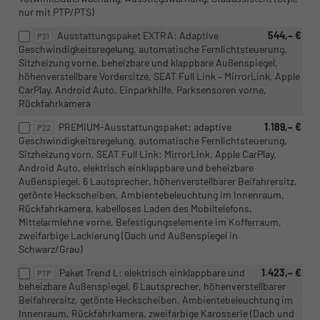
nur mit PTP/PTS)
Ausstattungspaket EXTRA: Adaptive
544,– €
P21
Geschwindigkeitsregelung, automatische Fernlichtsteuerung,
Sitzheizung vorne, beheizbare und klappbare Außenspiegel,
höhenverstellbare Vordersitze, SEAT Full Link – MirrorLink, Apple
CarPlay, Android Auto, Einparkhilfe, Parksensoren vorne,
Rückfahrkamera
PREMIUM-Ausstattungspaket: adaptive
1.189,– €
P22
Geschwindigkeitsregelung, automatische Fernlichtsteuerung,
Sitzheizung vorn, SEAT Full Link: MirrorLink, Apple CarPlay,
Android Auto, elektrisch einklappbare und beheizbare
Außenspiegel, 6 Lautsprecher, höhenverstellbarer Beifahrersitz,
getönte Heckscheiben, Ambientebeleuchtung im Innenraum,
Rückfahrkamera, kabelloses Laden des Mobiltelefons,
Mittelarmlehne vorne, Befestigungselemente im Kofferraum,
zweifarbige Lackierung (Dach und Außenspiegel in
Schwarz/Grau)
Paket Trend L: elektrisch einklappbare und
1.423,– €
PTP
beheizbare Außenspiegel, 6 Lautsprecher, höhenverstellbarer
Beifahrersitz, getönte Heckscheiben, Ambientebeleuchtung im
Innenraum, Rückfahrkamera, zweifarbige Karosserie (Dach und