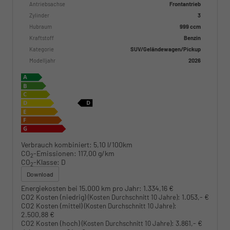
Antriebsachse
Frontantrieb
Zylinder
3
Hubraum
999 ccm
Kraftstoff
Benzin
Kategorie
SUV/Geländewagen/Pickup
Modelljahr
2026
Verbrauch kombiniert:
5,10 l/100km
CO
-Emissionen:
117,00 g/km
2
CO
-Klasse:
D
2
Download
Energiekosten bei 15.000 km pro Jahr:
1.334,16 €
CO2 Kosten (niedrig)
:
1.053,- €
(Kosten Durchschnitt 10 Jahre)
CO2 Kosten (mittel)
:
(Kosten Durchschnitt 10 Jahre)
2.500,88 €
CO2 Kosten (hoch)
:
3.861,- €
(Kosten Durchschnitt 10 Jahre)