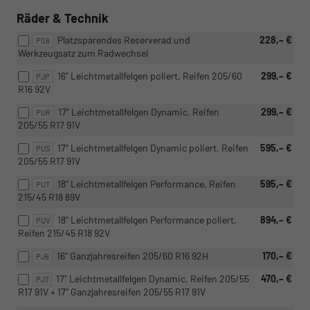
Räder & Technik
Platzsparendes Reserverad und
228,– €
PG6
Werkzeugsatz zum Radwechsel
16" Leichtmetallfelgen poliert, Reifen 205/60
299,– €
PJP
R16 92V
17" Leichtmetallfelgen Dynamic, Reifen
299,– €
PUR
205/55 R17 91V
17" Leichtmetallfelgen Dynamic poliert, Reifen
595,– €
PUS
205/55 R17 91V
18" Leichtmetallfelgen Performance, Reifen
595,– €
PUT
215/45 R18 89V
18" Leichtmetallfelgen Performance poliert,
894,– €
PUV
Reifen 215/45 R18 92V
16" Ganzjahresreifen 205/60 R16 92H
170,– €
PJ6
17" Leichtmetallfelgen Dynamic, Reifen 205/55
470,– €
PJ7
R17 91V + 17" Ganzjahresreifen 205/55 R17 91V