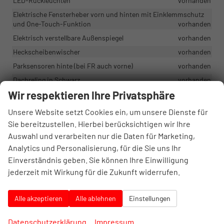
LED-Rückleuchten
vorhanden
Elektrische Fensterheber vorn und hinten mit Einklemmschutz
und One-Touch-Funktion
vorhanden
Elektrisch verstellbare Außenspiegel
vorhanden
Heckscheibenwischer
vorhanden
Parksensoren hinte (bei FR auch vorne)
vorhanden
Dachreling in Schwarz
vorhanden
Wir respektieren Ihre Privatsphäre
Schwarze Kunststoff-Schutzleisten für Kotflügel und Türen
vorhanden
Unsere Website setzt Cookies ein, um unsere Dienste für
Zentralverriegelung mit Fernbedienung
vorhanden
Sie bereitzustellen. Hierbei berücksichtigen wir Ihre
Einfarbige Karosserie (Dach in derselben Farbe wie die
Auswahl und verarbeiten nur die Daten für Marketing,
Karosserie)
vorhanden
Analytics und Personalisierung, für die Sie uns Ihr
Einverständnis geben. Sie können Ihre Einwilligung
Räder & Technik
jederzeit mit Wirkung für die Zukunft widerrufen.
ESC, ABS, ASR, Multikollisionsbremse
vorhanden
Berganfahrhilfe, TSM (Anhängerstabilitätsmanagement)
Alle akzeptieren
Alle ablehnen
Einstellungen
Anhängerstabilisierung
vorhanden
Datenschutzerklärung
Impressum
Reifendruckkontrolle
vorhanden