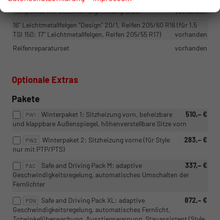
Tempomat mit Geschwindigkeitsbegrenzer
vorhanden
16" Leichtmetallfelgen "Design" 20/1, Reifen 205/60 R16 (für 1.5
TSI 150: 17" Leichtmetallfelgen, Reifen 205/55 R17)
vorhanden
Reifenreparaturset
vorhanden
Optionale Extras
Pakete
Winterpaket 1: Sitzheizung vorn, beheizbare
510,– €
PW1
und klappbare Außenspiegel, höhenverstellbare Sitze vorn
Winterpaket 2: Sitzheizung vorne (für Style
283,– €
PW2
nur mit PTP/PTS)
Safe and Driving Pack M: adaptive
337,– €
PAC
Geschwindigkeitsregelung, automatisches Umschalten der
Fernlichter
Safe and Driving Pack XL: adaptive
872,– €
PDN
Geschwindigkeitsregelung, automatisches Fernlicht,
Totwinkelüberwachung, Ausstiegswarnung, Stauassistent (Style