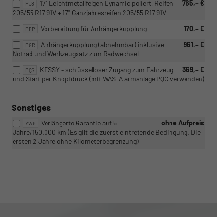
17" Leichtmetallfelgen Dynamic poliert, Reifen
765,– €
PJ8
205/55 R17 91V + 17" Ganzjahresreifen 205/55 R17 91V
Vorbereitung für Anhängerkupplung
170,– €
PRP
Anhängerkupplung (abnehmbar) inklusive
961,– €
PGR
Notrad und Werkzeugsatz zum Radwechsel
KESSY – schlüsselloser Zugang zum Fahrzeug
369,– €
PQS
und Start per Knopfdruck (mit WAS-Alarmanlage PQC verwenden)
Sonstiges
Verlängerte Garantie auf 5
ohne Aufpreis
YW9
Jahre/150.000 km (Es gilt die zuerst eintretende Bedingung. Die
ersten 2 Jahre ohne Kilometerbegrenzung)