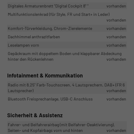
Digitales Armaturenbrett "Digital Cockpit 8" "
vorhanden
Multifunktionslenkrad (für Style, FR und Start+ in Leder)
vorhanden
Komfort-Türverkleidung, Chrom-Zierelemente
vorhanden
Dachhimmel anthrazitfarben
vorhanden
Leselampen vorn
vorhanden
Gepäckraum mit doppeltem Boden und klappbarer Abdeckung
hinter den Rückenlehnen
vorhanden
Infotainment & Kommunikation
Radio mit 8,25" Farb-Touchscreen, 4 Lautsprechern, DAB+ (FR 6
Lautsprecher)
vorhanden
Bluetooth Freisprechanlage, USB-C Anschluss
vorhanden
Sicherheit & Assistenz
Fahrer- und Beifahrerairbag (mit Beifahrer-Deaktivierung),
Seiten- und Kopfairbags vorn und hinten
vorhanden