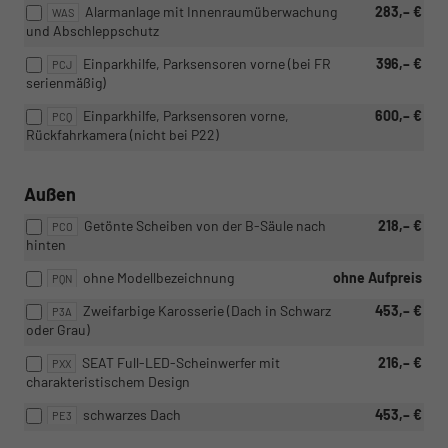
Alarmanlage mit Innenraumüberwachung
283,– €
WAS
und Abschleppschutz
Einparkhilfe, Parksensoren vorne (bei FR
396,– €
PCJ
serienmäßig)
Einparkhilfe, Parksensoren vorne,
600,– €
PCQ
Rückfahrkamera (nicht bei P22)
Außen
Getönte Scheiben von der B-Säule nach
218,– €
PCO
hinten
ohne Modellbezeichnung
ohne Aufpreis
PQN
Zweifarbige Karosserie (Dach in Schwarz
453,– €
P3A
oder Grau)
SEAT Full-LED-Scheinwerfer mit
216,– €
PXX
charakteristischem Design
schwarzes Dach
453,– €
PE3