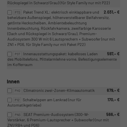
Rückspiegel in Schwarz/Grau) (für Style Family nur mit P22)
Paket Trend XL: elektrisch einklappbare und
2.031,– €
PTS
beheizbare Außenspiegel, höhenverstellbarer Beifahrersitz,
getönte Heckscheiben, Ambientebeleuchtung
Innenbeleuchtung, Rückfahrkamera, zweifarbige Karosserie
(Dach und Rückspiegel in Schwarz/Grau), Premium-
Audiosystem 300 W mit 6 Lautsprechern + Subwoofer (nur mit
ZN1 + PG6, für Style Family nur mit Paket P22)
Innenausstattungspaket: kabelloses Laden
597,– €
PST
des Mobiltelefons, Mittelarmlehne vorne, Befestigungselemente
im Kofferraum
Innen
Climatronic zwei-Zonen-Klimaautomatik
679,– €
PH2
Schaltwippen am Lenkrad (nur für
170,– €
P1Z
Automatikgetriebe)
SEAT Premium-Audiosystem (300-W-
566,– €
PNS
Verstärker, 6 Premium-Lautsprecher + Subwoofer) (nur mit
ZN1/RB4 und PG6)