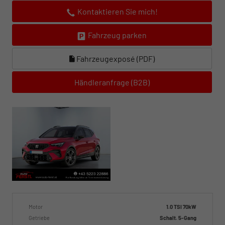
Kontaktieren Sie mich!
Fahrzeug parken
Fahrzeugexposé (PDF)
Händleranfrage (B2B)
Motor
1.0 TSI 70kW
Getriebe
Schalt. 5-Gang