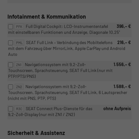
Infotainment & Kommunikation
Full Digital Cockpit: LCD-Instrumententafel
396,– €
PFK
mit einstellbaren Funktionen und Anzeige, Diagonale 10,25"
SEAT Full Link – Verbindung des Mobiltelefons
216,– €
PML
mit dem Fahrzeug über MirrorLink, Apple CarPlay und Android
Auto
Navigationssystem mit 9,2-Zoll-
1.556,– €
ZN1
Touchscreen, Sprachsteuerung, SEAT Full Link (nur mit
PTP/PTS/PNS)
Navigationssystem mit 9,2-Zoll-
1.588,– €
ZN2
Touchscreen, Sprachsteuerung, SEAT Full Link, 6 Lautsprecher
(nicht mit PNS, PTP, PTS)
SEAT Connect Plus-Dienste für das
ohne Aufpreis
R3C
9,2-Zoll-Display (nur mit ZN1 / ZN2)
Sicherheit & Assistenz