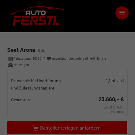
Seat Arona
Style
Fahrzeugnr.:
10380141
unverbindliche Lieferzeit: 4-6 Monate
Neuwagen
1.050,– €
Pauschale für Überführung
und Zulassungspapiere
23.660,– €
Gesamtpreis
incl. 20% MwSt.
inkl. NoVA
Bestellunterlagen anfordern