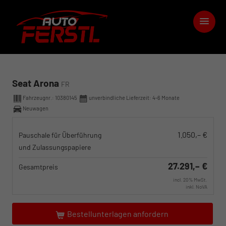
Seat Arona
FR
Fahrzeugnr.:
10380145
unverbindliche Lieferzeit: 4-6 Monate
Neuwagen
1.050,– €
Pauschale für Überführung
und Zulassungspapiere
27.291,– €
Gesamtpreis
incl. 20% MwSt.
inkl. NoVA
Bestellunterlagen anfordern