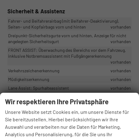
Sicherheit & Assistenz
Fahrer- und Beifahrerairbag (mit Beifahrer-Deaktivierung),
Seiten- und Kopfairbags vorn und hinten
vorhanden
Dreipunkt-Sicherheitsgurte vorn und hinten, Anzeige für nicht
angelegten Sicherheitsgurt
vorhanden
FRONT ASSIST: Überwachung des Bereichs vor dem Fahrzeug,
inklusive Notbremsassistent mit Fußgängererkennung
vorhanden
Verkehrszeichenerkennung
vorhanden
Müdigkeitserkennung
vorhanden
Lane Assist: Spurhalteassistent
vorhanden
SEAT CONNECT: Sicherheit+Service+Fernzugriff, 10 Jahre
Wir respektieren Ihre Privatsphäre
Sicherheitsservices + 1 Jahr Fernzugriffsservices
vorhanden
eCall - Notrufsystem
vorhanden
Unsere Website setzt Cookies ein, um unsere Dienste für
Sie bereitzustellen. Hierbei berücksichtigen wir Ihre
Regensensor
vorhanden
Auswahl und verarbeiten nur die Daten für Marketing,
Analytics und Personalisierung, für die Sie uns Ihr
Außen