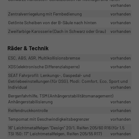
vorhanden
Zentralverriegelung mit Fernbedienung
vorhanden
Getönte Scheiben von der B-Säule nach hinten
vorhanden
Zweifarbige Karosserie (Dach in Schwarz oder Grau)
vorhanden
Räder & Technik
ESC, ABS, ASR, Multikollisionsbremse
vorhanden
XDS (elektronische Differenzialsperre)
vorhanden
SEAT Fahrprofil: Lenkungs-, Gaspedal- und
Getriebeeinstellungen (für DSG), Modi: Comfort, Eco, Sport und
Individual
vorhanden
Berganfahrhilfe, TSM (Anhängerstabilitätsmanagement)
Anhängerstabilisierung
vorhanden
Reifendruckkontrolle
vorhanden
Tempomat mit Geschwindigkeitsbegrenzer
vorhanden
16" Leichtmetallfelgen "Design" 20/1, Reifen 205/60 R16 (für 1.5
TSI 150: 17" Leichtmetallfelgen, Reifen 205/55 R17)
vorhanden