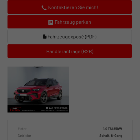
Kontaktieren Sie mich!
Fahrzeug parken
Fahrzeugexposé (PDF)
Händleranfrage (B2B)
Motor
1.0 TSI 85kW
Getriebe
Schalt. 6-Gang