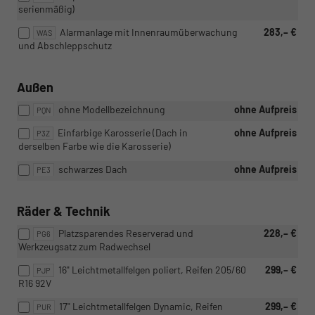
serienmäßig)
Alarmanlage mit Innenraumüberwachung
283,– €
WAS
und Abschleppschutz
Außen
ohne Modellbezeichnung
ohne Aufpreis
PQN
Einfarbige Karosserie (Dach in
ohne Aufpreis
P3Z
derselben Farbe wie die Karosserie)
schwarzes Dach
ohne Aufpreis
PE3
Räder & Technik
Platzsparendes Reserverad und
228,– €
PG6
Werkzeugsatz zum Radwechsel
16" Leichtmetallfelgen poliert, Reifen 205/60
299,– €
PJP
R16 92V
17" Leichtmetallfelgen Dynamic, Reifen
299,– €
PUR