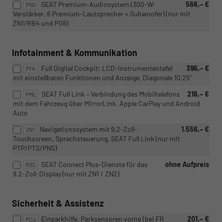
SEAT Premium-Audiosystem (300-W-
566,– €
PNS
Verstärker, 6 Premium-Lautsprecher + Subwoofer) (nur mit
ZN1/RB4 und PG6)
Infotainment & Kommunikation
Full Digital Cockpit: LCD-Instrumententafel
396,– €
PFK
mit einstellbaren Funktionen und Anzeige, Diagonale 10,25"
SEAT Full Link – Verbindung des Mobiltelefons
216,– €
PML
mit dem Fahrzeug über MirrorLink, Apple CarPlay und Android
Auto
Navigationssystem mit 9,2-Zoll-
1.556,– €
ZN1
Touchscreen, Sprachsteuerung, SEAT Full Link (nur mit
PTP/PTS/PNS)
SEAT Connect Plus-Dienste für das
ohne Aufpreis
R3C
9,2-Zoll-Display (nur mit ZN1 / ZN2)
Sicherheit & Assistenz
Einparkhilfe, Parksensoren vorne (bei FR
201,– €
PCJ