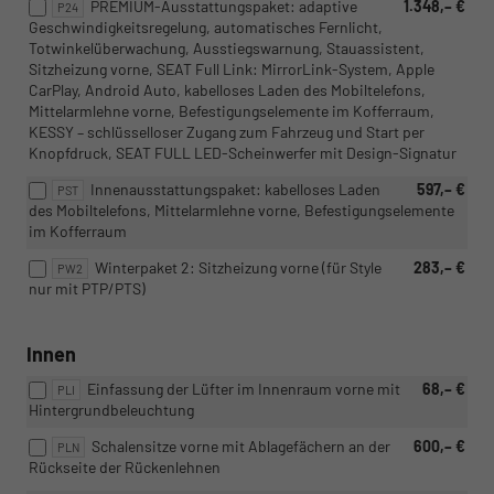
PREMIUM-Ausstattungspaket: adaptive
1.348,– €
P24
Geschwindigkeitsregelung, automatisches Fernlicht,
Totwinkelüberwachung, Ausstiegswarnung, Stauassistent,
Sitzheizung vorne, SEAT Full Link: MirrorLink-System, Apple
CarPlay, Android Auto, kabelloses Laden des Mobiltelefons,
Mittelarmlehne vorne, Befestigungselemente im Kofferraum,
KESSY – schlüsselloser Zugang zum Fahrzeug und Start per
Knopfdruck, SEAT FULL LED-Scheinwerfer mit Design-Signatur
Innenausstattungspaket: kabelloses Laden
597,– €
PST
des Mobiltelefons, Mittelarmlehne vorne, Befestigungselemente
im Kofferraum
Winterpaket 2: Sitzheizung vorne (für Style
283,– €
PW2
nur mit PTP/PTS)
Innen
Einfassung der Lüfter im Innenraum vorne mit
68,– €
PLI
Hintergrundbeleuchtung
Schalensitze vorne mit Ablagefächern an der
600,– €
PLN
Rückseite der Rückenlehnen