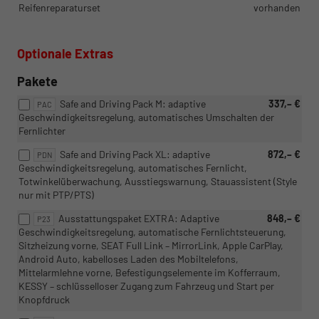
Reifenreparaturset
vorhanden
Optionale Extras
Pakete
Safe and Driving Pack M: adaptive
337,– €
PAC
Geschwindigkeitsregelung, automatisches Umschalten der
Fernlichter
Safe and Driving Pack XL: adaptive
872,– €
PDN
Geschwindigkeitsregelung, automatisches Fernlicht,
Totwinkelüberwachung, Ausstiegswarnung, Stauassistent (Style
nur mit PTP/PTS)
Ausstattungspaket EXTRA: Adaptive
848,– €
P23
Geschwindigkeitsregelung, automatische Fernlichtsteuerung,
Sitzheizung vorne, SEAT Full Link – MirrorLink, Apple CarPlay,
Android Auto, kabelloses Laden des Mobiltelefons,
Mittelarmlehne vorne, Befestigungselemente im Kofferraum,
KESSY – schlüsselloser Zugang zum Fahrzeug und Start per
Knopfdruck