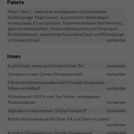
Pakete
Paket Trend L: elektrisch einklappbare und beheizbare
Außenspiegel, Regensensor, automatisch abblendbarer
Innenspiegel, 6 Lautsprecher, höhenverstellbarer Beifahrersitz,
getönte Heckscheiben, Ambientebeleuchtung im Innenraum,
Rückfahrkamera, zweifarbige Karosserie (Dach und Rückspiegel
in Schwarz/Grau)
vorhanden
Innen
Kopfstützen vorne und hinten (hinten 3x)
vorhanden
Climatronic zwei-Zonen-Klimaautomatik
vorhanden
Fahrersitz höhenverstellbar (bei FR beide Vordersitze
höhenverstellbar)
vorhanden
Rücksitze mit ISOFIX und Top Tether, umklappbare
Rücksitzlehnen
vorhanden
Digitales Armaturenbrett "Digital Cockpit 8" "
vorhanden
Multifunktionslenkrad (für Style, FR und Start+ in Leder)
vorhanden
Komfort-Türverkleidung, Chrom-Zierelemente
vorhanden