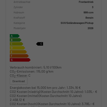
Antriebsachse
Frontantrieb
Zylinder
3
Hubraum
999 ccm
Kraftstoff
Benzin
Kategorie
SUV/Geländewagen/Pickup
Modelljahr
2026
Verbrauch kombiniert:
5,10 l/100km
CO
-Emissionen:
115,00 g/km
2
CO
-Klasse:
C
2
Download
Energiekosten bei 15.000 km pro Jahr:
1.334,16 €
CO2 Kosten (niedrig)
:
1.035,- €
(Kosten Durchschnitt 10 Jahre)
CO2 Kosten (mittel)
:
(Kosten Durchschnitt 10 Jahre)
2.458,12 €
CO2 Kosten (hoch)
:
3.795,- €
(Kosten Durchschnitt 10 Jahre)