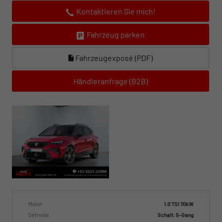
Kontaktieren Sie mich!
Fahrzeug parken
Fahrzeugexposé (PDF)
Händleranfrage (B2B)
Motor
1.0 TSI 70kW
Getriebe
Schalt. 5-Gang