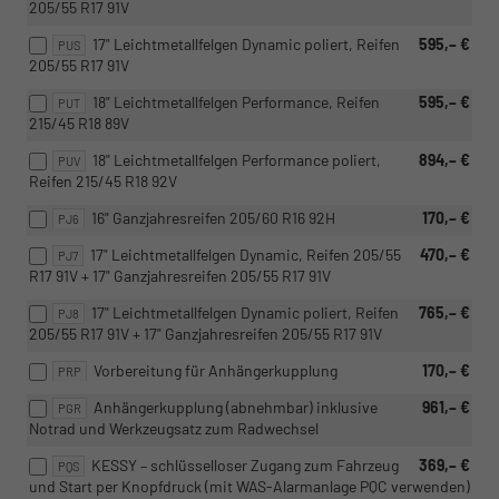
205/55 R17 91V
17" Leichtmetallfelgen Dynamic poliert, Reifen
595,– €
PUS
205/55 R17 91V
18" Leichtmetallfelgen Performance, Reifen
595,– €
PUT
215/45 R18 89V
18" Leichtmetallfelgen Performance poliert,
894,– €
PUV
Reifen 215/45 R18 92V
16" Ganzjahresreifen 205/60 R16 92H
170,– €
PJ6
17" Leichtmetallfelgen Dynamic, Reifen 205/55
470,– €
PJ7
R17 91V + 17" Ganzjahresreifen 205/55 R17 91V
17" Leichtmetallfelgen Dynamic poliert, Reifen
765,– €
PJ8
205/55 R17 91V + 17" Ganzjahresreifen 205/55 R17 91V
Vorbereitung für Anhängerkupplung
170,– €
PRP
Anhängerkupplung (abnehmbar) inklusive
961,– €
PGR
Notrad und Werkzeugsatz zum Radwechsel
KESSY – schlüsselloser Zugang zum Fahrzeug
369,– €
PQS
und Start per Knopfdruck (mit WAS-Alarmanlage PQC verwenden)