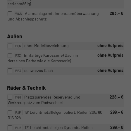
serienmäßig)
Alarmanlage mit Innenraumüberwachung
283,– €
WAS
und Abschleppschutz
Außen
ohne Modellbezeichnung
ohne Aufpreis
PQN
Einfarbige Karosserie (Dach in
ohne Aufpreis
P3Z
derselben Farbe wie die Karosserie)
schwarzes Dach
ohne Aufpreis
PE3
Räder & Technik
Platzsparendes Reserverad und
228,– €
PG6
Werkzeugsatz zum Radwechsel
16" Leichtmetallfelgen poliert, Reifen 205/60
299,– €
PJP
R16 92V
17" Leichtmetallfelgen Dynamic, Reifen
299,– €
PUR