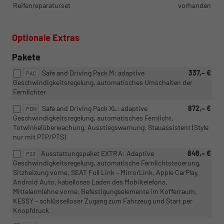
Reifenreparaturset
vorhanden
Optionale Extras
Pakete
Safe and Driving Pack M: adaptive
337,– €
PAC
Geschwindigkeitsregelung, automatisches Umschalten der
Fernlichter
Safe and Driving Pack XL: adaptive
872,– €
PDN
Geschwindigkeitsregelung, automatisches Fernlicht,
Totwinkelüberwachung, Ausstiegswarnung, Stauassistent (Style
nur mit PTP/PTS)
Ausstattungspaket EXTRA: Adaptive
848,– €
P23
Geschwindigkeitsregelung, automatische Fernlichtsteuerung,
Sitzheizung vorne, SEAT Full Link – MirrorLink, Apple CarPlay,
Android Auto, kabelloses Laden des Mobiltelefons,
Mittelarmlehne vorne, Befestigungselemente im Kofferraum,
KESSY – schlüsselloser Zugang zum Fahrzeug und Start per
Knopfdruck