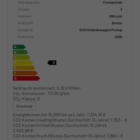
Antriebsachse
Frontantrieb
Zylinder
3
Hubraum
999 ccm
Kraftstoff
Benzin
Kategorie
SUV/Geländewagen/Pickup
Modelljahr
2026
Verbrauch kombiniert:
5,10 l/100km
CO
-Emissionen:
117,00 g/km
2
CO
-Klasse:
D
2
Download
Energiekosten bei 15.000 km pro Jahr:
1.334,16 €
CO2 Kosten (niedrig)
:
1.053,- €
(Kosten Durchschnitt 10 Jahre)
CO2 Kosten (mittel)
:
(Kosten Durchschnitt 10 Jahre)
2.500,88 €
CO2 Kosten (hoch)
:
3.861,- €
(Kosten Durchschnitt 10 Jahre)