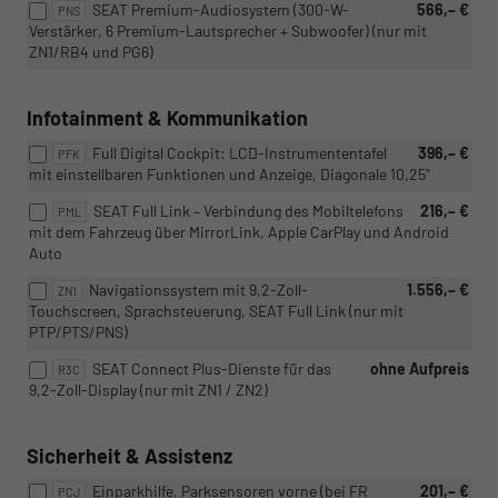
SEAT Premium-Audiosystem (300-W-
566,– €
PNS
Verstärker, 6 Premium-Lautsprecher + Subwoofer) (nur mit
ZN1/RB4 und PG6)
Infotainment & Kommunikation
Full Digital Cockpit: LCD-Instrumententafel
396,– €
PFK
mit einstellbaren Funktionen und Anzeige, Diagonale 10,25"
SEAT Full Link – Verbindung des Mobiltelefons
216,– €
PML
mit dem Fahrzeug über MirrorLink, Apple CarPlay und Android
Auto
Navigationssystem mit 9,2-Zoll-
1.556,– €
ZN1
Touchscreen, Sprachsteuerung, SEAT Full Link (nur mit
PTP/PTS/PNS)
SEAT Connect Plus-Dienste für das
ohne Aufpreis
R3C
9,2-Zoll-Display (nur mit ZN1 / ZN2)
Sicherheit & Assistenz
Einparkhilfe, Parksensoren vorne (bei FR
201,– €
PCJ