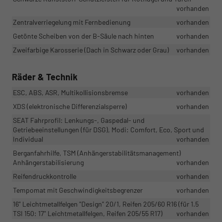
vorhanden
Zentralverriegelung mit Fernbedienung
vorhanden
Getönte Scheiben von der B-Säule nach hinten
vorhanden
Zweifarbige Karosserie (Dach in Schwarz oder Grau)
vorhanden
Räder & Technik
ESC, ABS, ASR, Multikollisionsbremse
vorhanden
XDS (elektronische Differenzialsperre)
vorhanden
SEAT Fahrprofil: Lenkungs-, Gaspedal- und
Getriebeeinstellungen (für DSG), Modi: Comfort, Eco, Sport und
Individual
vorhanden
Berganfahrhilfe, TSM (Anhängerstabilitätsmanagement)
Anhängerstabilisierung
vorhanden
Reifendruckkontrolle
vorhanden
Tempomat mit Geschwindigkeitsbegrenzer
vorhanden
16" Leichtmetallfelgen "Design" 20/1, Reifen 205/60 R16 (für 1.5
TSI 150: 17" Leichtmetallfelgen, Reifen 205/55 R17)
vorhanden