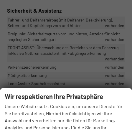
Sicherheit & Assistenz
Fahrer- und Beifahrerairbag (mit Beifahrer-Deaktivierung),
Seiten- und Kopfairbags vorn und hinten
vorhanden
Dreipunkt-Sicherheitsgurte vorn und hinten, Anzeige für nicht
angelegten Sicherheitsgurt
vorhanden
FRONT ASSIST: Überwachung des Bereichs vor dem Fahrzeug,
inklusive Notbremsassistent mit Fußgängererkennung
vorhanden
Verkehrszeichenerkennung
vorhanden
Müdigkeitserkennung
vorhanden
Lane Assist: Spurhalteassistent
vorhanden
SEAT CONNECT: Sicherheit+Service+Fernzugriff, 10 Jahre
Wir respektieren Ihre Privatsphäre
Sicherheitsservices + 1 Jahr Fernzugriffsservices
vorhanden
eCall - Notrufsystem
vorhanden
Unsere Website setzt Cookies ein, um unsere Dienste für
Sie bereitzustellen. Hierbei berücksichtigen wir Ihre
Regensensor
vorhanden
Auswahl und verarbeiten nur die Daten für Marketing,
Analytics und Personalisierung, für die Sie uns Ihr
Außen