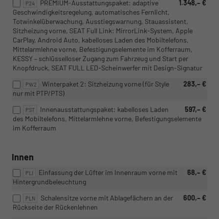
PREMIUM-Ausstattungspaket: adaptive
1.348,– €
P24
Geschwindigkeitsregelung, automatisches Fernlicht,
Totwinkelüberwachung, Ausstiegswarnung, Stauassistent,
Sitzheizung vorne, SEAT Full Link: MirrorLink-System, Apple
CarPlay, Android Auto, kabelloses Laden des Mobiltelefons,
Mittelarmlehne vorne, Befestigungselemente im Kofferraum,
KESSY – schlüsselloser Zugang zum Fahrzeug und Start per
Knopfdruck, SEAT FULL LED-Scheinwerfer mit Design-Signatur
Winterpaket 2: Sitzheizung vorne (für Style
283,– €
PW2
nur mit PTP/PTS)
Innenausstattungspaket: kabelloses Laden
597,– €
PST
des Mobiltelefons, Mittelarmlehne vorne, Befestigungselemente
im Kofferraum
Innen
Einfassung der Lüfter im Innenraum vorne mit
68,– €
PLI
Hintergrundbeleuchtung
Schalensitze vorne mit Ablagefächern an der
600,– €
PLN
Rückseite der Rückenlehnen