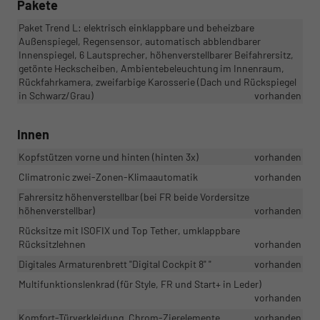
Pakete
Paket Trend L: elektrisch einklappbare und beheizbare
Außenspiegel, Regensensor, automatisch abblendbarer
Innenspiegel, 6 Lautsprecher, höhenverstellbarer Beifahrersitz,
getönte Heckscheiben, Ambientebeleuchtung im Innenraum,
Rückfahrkamera, zweifarbige Karosserie (Dach und Rückspiegel
in Schwarz/Grau)
vorhanden
Innen
Kopfstützen vorne und hinten (hinten 3x)
vorhanden
Climatronic zwei-Zonen-Klimaautomatik
vorhanden
Fahrersitz höhenverstellbar (bei FR beide Vordersitze
höhenverstellbar)
vorhanden
Rücksitze mit ISOFIX und Top Tether, umklappbare
Rücksitzlehnen
vorhanden
Digitales Armaturenbrett "Digital Cockpit 8" "
vorhanden
Multifunktionslenkrad (für Style, FR und Start+ in Leder)
vorhanden
Komfort-Türverkleidung, Chrom-Zierelemente
vorhanden