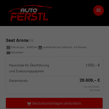
Seat Arona
FR
Fahrzeugnr.:
10380144
unverbindliche Lieferzeit: 4-6 Monate
Neuwagen
1.050,– €
Pauschale für Überführung
und Zulassungspapiere
26.609,– €
Gesamtpreis
incl. 20% MwSt.
inkl. NoVA
Bestellunterlagen anfordern