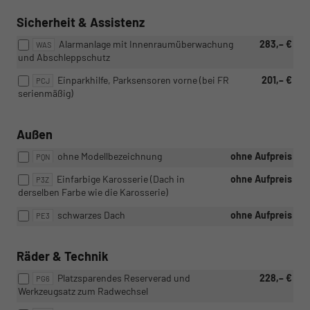
Sicherheit & Assistenz
Alarmanlage mit Innenraumüberwachung
283,– €
WAS
und Abschleppschutz
Einparkhilfe, Parksensoren vorne (bei FR
201,– €
PCJ
serienmäßig)
Außen
ohne Modellbezeichnung
ohne Aufpreis
PQN
Einfarbige Karosserie (Dach in
ohne Aufpreis
P3Z
derselben Farbe wie die Karosserie)
schwarzes Dach
ohne Aufpreis
PE3
Räder & Technik
Platzsparendes Reserverad und
228,– €
PG6
Werkzeugsatz zum Radwechsel