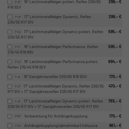
16" Leichtmetallfelgen poliert, Reifen 205/60
299,– €
PJP
R16 92V
17" Leichtmetallfelgen Dynamic, Reifen
299,– €
PUR
205/55 R17 91V
17" Leichtmetallfelgen Dynamic poliert, Reifen
595,– €
PUS
205/55 R17 91V
18" Leichtmetallfelgen Performance, Reifen
595,– €
PUT
215/45 R18 89V
18" Leichtmetallfelgen Performance poliert,
894,– €
PUV
Reifen 215/45 R18 92V
16" Ganzjahresreifen 205/60 R16 92H
170,– €
PJ6
17" Leichtmetallfelgen Dynamic, Reifen 205/55
470,– €
PJ7
R17 91V + 17" Ganzjahresreifen 205/55 R17 91V
17" Leichtmetallfelgen Dynamic poliert, Reifen
765,– €
PJ8
205/55 R17 91V + 17" Ganzjahresreifen 205/55 R17 91V
Vorbereitung für Anhängerkupplung
170,– €
PRP
Anhängerkupplung (abnehmbar) inklusive
961,– €
PGR