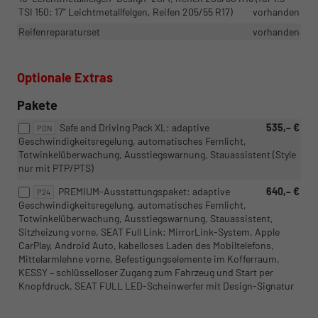
TSI 150: 17" Leichtmetallfelgen, Reifen 205/55 R17)
vorhanden
Reifenreparaturset
vorhanden
Optionale Extras
Pakete
Safe and Driving Pack XL: adaptive
535,– €
PDN
Geschwindigkeitsregelung, automatisches Fernlicht,
Totwinkelüberwachung, Ausstiegswarnung, Stauassistent (Style
nur mit PTP/PTS)
PREMIUM-Ausstattungspaket: adaptive
640,– €
P24
Geschwindigkeitsregelung, automatisches Fernlicht,
Totwinkelüberwachung, Ausstiegswarnung, Stauassistent,
Sitzheizung vorne, SEAT Full Link: MirrorLink-System, Apple
CarPlay, Android Auto, kabelloses Laden des Mobiltelefons,
Mittelarmlehne vorne, Befestigungselemente im Kofferraum,
KESSY – schlüsselloser Zugang zum Fahrzeug und Start per
Knopfdruck, SEAT FULL LED-Scheinwerfer mit Design-Signatur