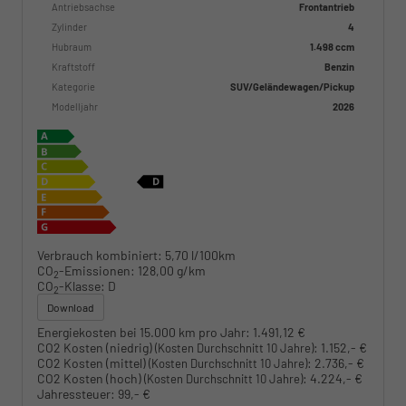
Antriebsachse
Frontantrieb
Zylinder
4
Hubraum
1.498 ccm
Kraftstoff
Benzin
Kategorie
SUV/Geländewagen/Pickup
Modelljahr
2026
Verbrauch kombiniert:
5,70 l/100km
CO
-Emissionen:
128,00 g/km
2
CO
-Klasse:
D
2
Download
Energiekosten bei 15.000 km pro Jahr:
1.491,12 €
CO2 Kosten (niedrig)
:
1.152,- €
(Kosten Durchschnitt 10 Jahre)
CO2 Kosten (mittel)
:
2.736,- €
(Kosten Durchschnitt 10 Jahre)
CO2 Kosten (hoch)
:
4.224,- €
(Kosten Durchschnitt 10 Jahre)
Jahressteuer:
99,- €