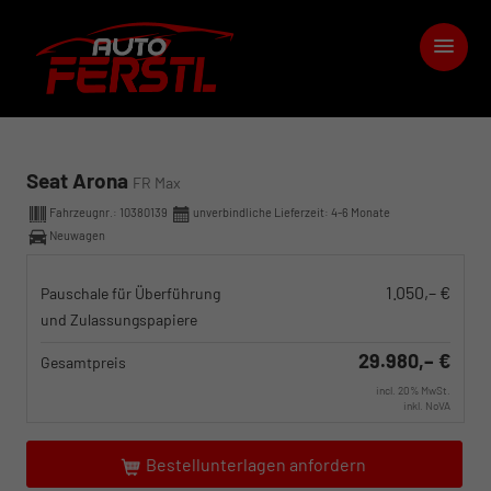
Seat Arona
FR Max
Fahrzeugnr.:
10380139
unverbindliche Lieferzeit: 4-6 Monate
Neuwagen
1.050,– €
Pauschale für Überführung
und Zulassungspapiere
29.980,– €
Gesamtpreis
incl. 20% MwSt.
inkl. NoVA
Bestellunterlagen anfordern