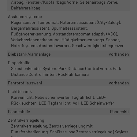
Airbag, Fenster-/Kopfairbags Vorne, Seitenairbags Vorne,
Beifahrerairbag
Assistenzsysteme
Regensensor, Tempomat, Notbremsassistent (City-Safety),
Berganfahrassistent, Spurhalteassistent,
Fußgängererkennung, Abstandstempomat adaptiv (ACC),
Verkehrzeichenerkennung, Müdigkeitserkennungs-Sensor,
Notrufsystem, Abstandswarner, Geschwindigkeitsbegrenzer
Diebstahl-Alarmanlage
vorhanden
Einparkhilfe
Selbstlenkendes System, Park Distance Control vorne, Park
Distance Control hinten, Rückfahrkamera
Fahrprofilauswahl
vorhanden
Lichttechnik
Kurvenlicht, Nebelscheinwerfer, Tagfahrlicht, LED-
Rückleuchten, LED-Tagfahrlicht, Voll-LED Scheinwerfer
Pannenhilfe
Pannenkit
Zentralverriegelung
Zentralverriegelung, Zentralverriegelung mit
Funkfernbedienung, Schlüssellose Zentralverriegelung (Keyless