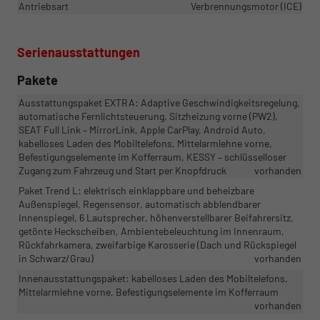
Antriebsart
Verbrennungsmotor (ICE)
Serienausstattungen
Pakete
Ausstattungspaket EXTRA: Adaptive Geschwindigkeitsregelung,
automatische Fernlichtsteuerung, Sitzheizung vorne (PW2),
SEAT Full Link – MirrorLink, Apple CarPlay, Android Auto,
kabelloses Laden des Mobiltelefons, Mittelarmlehne vorne,
Befestigungselemente im Kofferraum, KESSY – schlüsselloser
Zugang zum Fahrzeug und Start per Knopfdruck
vorhanden
Paket Trend L: elektrisch einklappbare und beheizbare
Außenspiegel, Regensensor, automatisch abblendbarer
Innenspiegel, 6 Lautsprecher, höhenverstellbarer Beifahrersitz,
getönte Heckscheiben, Ambientebeleuchtung im Innenraum,
Rückfahrkamera, zweifarbige Karosserie (Dach und Rückspiegel
in Schwarz/Grau)
vorhanden
Innenausstattungspaket: kabelloses Laden des Mobiltelefons,
Mittelarmlehne vorne, Befestigungselemente im Kofferraum
vorhanden