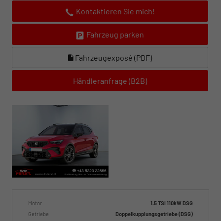
Kontaktieren Sie mich!
Fahrzeug parken
Fahrzeugexposé (PDF)
Händleranfrage (B2B)
Motor
1.5 TSI 110kW DSG
Getriebe
Doppelkupplungsgetriebe (DSG)