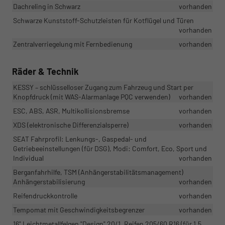
Dachreling in Schwarz
vorhanden
Schwarze Kunststoff-Schutzleisten für Kotflügel und Türen
vorhanden
Zentralverriegelung mit Fernbedienung
vorhanden
Räder & Technik
KESSY – schlüsselloser Zugang zum Fahrzeug und Start per
Knopfdruck (mit WAS-Alarmanlage PQC verwenden)
vorhanden
ESC, ABS, ASR, Multikollisionsbremse
vorhanden
XDS (elektronische Differenzialsperre)
vorhanden
SEAT Fahrprofil: Lenkungs-, Gaspedal- und
Getriebeeinstellungen (für DSG), Modi: Comfort, Eco, Sport und
Individual
vorhanden
Berganfahrhilfe, TSM (Anhängerstabilitätsmanagement)
Anhängerstabilisierung
vorhanden
Reifendruckkontrolle
vorhanden
Tempomat mit Geschwindigkeitsbegrenzer
vorhanden
16" Leichtmetallfelgen "Design" 20/1, Reifen 205/60 R16 (für 1.5