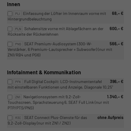
Innen
Einfassung der Lüfter im Innenraum vorne mit
68,– €
PLI
Hintergrundbeleuchtung
Schalensitze vorne mit Ablagefächern an der
600,– €
PLN
Rückseite der Rückenlehnen
SEAT Premium-Audiosystem (300-W-
566,– €
PNS
Verstärker, 6 Premium-Lautsprecher + Subwoofer) (nur mit
ZN1/RB4 und PG6)
Infotainment & Kommunikation
Full Digital Cockpit: LCD-Instrumententafel
396,– €
PFK
mit einstellbaren Funktionen und Anzeige, Diagonale 10,25"
Navigationssystem mit 9,2-Zoll-
1.340,– €
ZN1
Touchscreen, Sprachsteuerung 6, SEAT Full Link (nur mit
PTP/PTS/PNS)
SEAT Connect Plus-Dienste für das
ohne Aufpreis
R3C
9,2-Zoll-Display (nur mit ZN1 / ZN2)