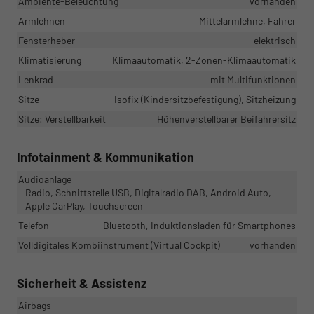
Ambiente-Beleuchtung
vorhanden
Armlehnen
Mittelarmlehne, Fahrer
Fensterheber
elektrisch
Klimatisierung
Klimaautomatik, 2-Zonen-Klimaautomatik
Lenkrad
mit Multifunktionen
Sitze
Isofix (Kindersitzbefestigung), Sitzheizung
Sitze: Verstellbarkeit
Höhenverstellbarer Beifahrersitz
Infotainment & Kommunikation
Audioanlage
Radio, Schnittstelle USB, Digitalradio DAB, Android Auto,
Apple CarPlay, Touchscreen
Telefon
Bluetooth, Induktionsladen für Smartphones
Volldigitales Kombiinstrument (Virtual Cockpit)
vorhanden
Sicherheit & Assistenz
Airbags