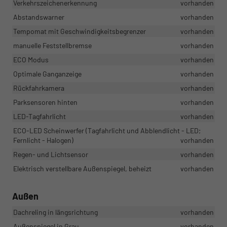
Verkehrszeichenerkennung
vorhanden
Abstandswarner
vorhanden
Tempomat mit Geschwindigkeitsbegrenzer
vorhanden
manuelle Feststellbremse
vorhanden
ECO Modus
vorhanden
Optimale Ganganzeige
vorhanden
Rückfahrkamera
vorhanden
Parksensoren hinten
vorhanden
LED-Tagfahrlicht
vorhanden
ECO-LED Scheinwerfer (Tagfahrlicht und Abblendlicht - LED;
Fernlicht - Halogen)
vorhanden
Regen- und Lichtsensor
vorhanden
Elektrisch verstellbare Außenspiegel, beheizt
vorhanden
Außen
Dachreling in längsrichtung
vorhanden
Außenspiegel in Grau
vorhanden