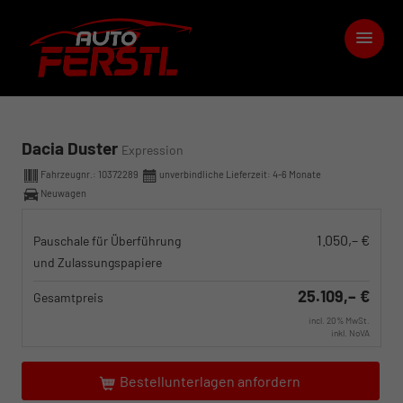
Dacia Duster
Expression
Fahrzeugnr.:
10372289
unverbindliche Lieferzeit: 4-6 Monate
Neuwagen
1.050,– €
Pauschale für Überführung
und Zulassungspapiere
25.109,– €
Gesamtpreis
incl. 20% MwSt.
inkl. NoVA
Bestellunterlagen anfordern