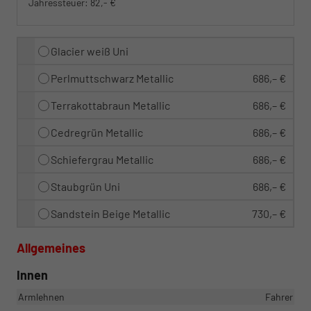
Jahressteuer:
82,- €
Glacier weiß Uni
Perlmuttschwarz Metallic
686,– €
Terrakottabraun Metallic
686,– €
Cedregrün Metallic
686,– €
Schiefergrau Metallic
686,– €
Staubgrün Uni
686,– €
Sandstein Beige Metallic
730,– €
Allgemeines
Innen
Armlehnen
Fahrer