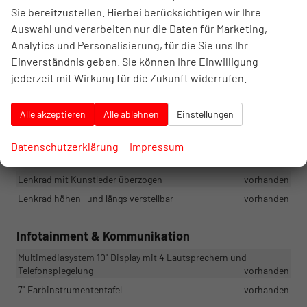
Sie bereitzustellen. Hierbei berücksichtigen wir Ihre
Fahrersitz höhenverstellbar
vorhanden
Auswahl und verarbeiten nur die Daten für Marketing,
Zentralverriegelung der Türen
vorhanden
Analytics und Personalisierung, für die Sie uns Ihr
Umklappbare Rücksitze in 1/3 - 2/3 Konfiguration
vorhanden
Einverständnis geben. Sie können Ihre Einwilligung
Schlüssel mit Funkfernbedienung
vorhanden
jederzeit mit Wirkung für die Zukunft widerrufen.
elektrische Fensterheber hinten
vorhanden
elektrische Fensterheber vorne
vorhanden
Alle akzeptieren
Alle ablehnen
Einstellungen
Mittelkonsole mit verschiebbarer Armlehne und Ablage
vorhanden
Datenschutzerklärung
Impressum
Polster in Stoff-Jeans Kombination
vorhanden
Lenkrad mit Kunstleder überzogen
vorhanden
Lenkrad höhen- und längs verstellbar
vorhanden
Infotainment & Kommunikation
Multimediasystem 10" Display mit 4 Lautsprechern und
Telefonspiegelung
vorhanden
7" Farbinstrumententafel
vorhanden