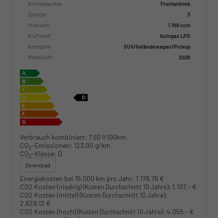
Antriebsachse
Frontantrieb
Zylinder
3
Hubraum
1.199 ccm
Kraftstoff
Autogas LPG
Kategorie
SUV/Geländewagen/Pickup
Modelljahr
2026
Verbrauch kombiniert:
7,60 l/100km
CO
-Emissionen:
123,00 g/km
2
CO
-Klasse:
D
2
Download
Energiekosten bei 15.000 km pro Jahr:
1.178,76 €
CO2 Kosten (niedrig)
:
1.107,- €
(Kosten Durchschnitt 10 Jahre)
CO2 Kosten (mittel)
:
(Kosten Durchschnitt 10 Jahre)
2.629,12 €
CO2 Kosten (hoch)
:
4.059,- €
(Kosten Durchschnitt 10 Jahre)