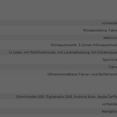
vorhand
Mittelarmlehne, Fahr
elektris
Klimaautomatik, 3-Zonen-Klimaautomat
in Leder, mit Multifunktionen, mit Lenkradheizung, mit Schaltwipp
Sportsit
Fahr
Höhenverstellbarer Fahrer- und Beifahrersi
Schnittstelle USB, Digitalradio DAB, Android Auto, Apple CarPl
vorhand
Navigati