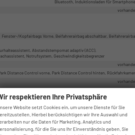
Bluetooth, Induktionsladen für Smartphon
vorhand
Fenster-/Kopfairbags Vorne, Beifahrerairbag abschaltbar, Beifahrerairb
urhalteassistent, Abstandstempomat adaptiv (ACC),
achassistent, Notrufsystem, Geschwindigkeitsbegrenzer
vorhand
Park Distance Control vorne, Park Distance Control hinten, Rückfahrkame
vorhand
Wir respektieren Ihre Privatsphäre
D-Rückleuchten, LED-Tagfahrlicht, Blendfreies Fernlicht, Kurvenlicht,
nsere Website setzt Cookies ein, um unsere Dienste für Sie
vorhand
ereitzustellen. Hierbei berücksichtigen wir Ihre Auswahl und
Schlüssellose Zentralverriegelung (Keyless G
erarbeiten nur die Daten für Marketing, Analytics und
ersonalisierung, für die Sie uns Ihr Einverständnis geben. Sie