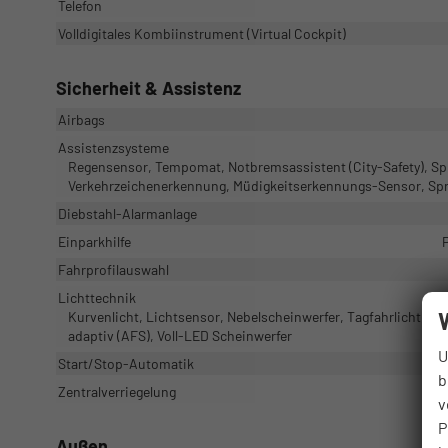
Telefon
Volldigitales Kombiinstrument (Virtual Cockpit)
Sicherheit & Assistenz
Airbags
Assistenzsysteme
Regensensor, Tempomat, Notbremsassistent (City-Safety), Sp
Verkehrzeichenerkennung, Müdigkeitserkennungs-Sensor, Spr
Diebstahl-Alarmanlage
Einparkhilfe
Fahrprofilauswahl
Lichttechnik
Kurvenlicht, Lichtsensor, Nebelscheinwerfer, Tagfahrlicht, LE
adaptiv (AFS), Voll-LED Scheinwerfer
U
Start/Stop-Automatik
b
Zentralverriegelung
v
P
Außen