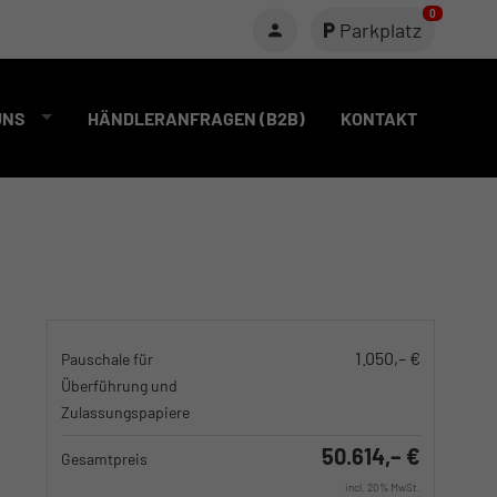
0
Parkplatz
UNS
HÄNDLERANFRAGEN (B2B)
KONTAKT
1.050,– €
Pauschale für
Überführung und
Zulassungspapiere
50.614,– €
Gesamtpreis
incl. 20% MwSt.