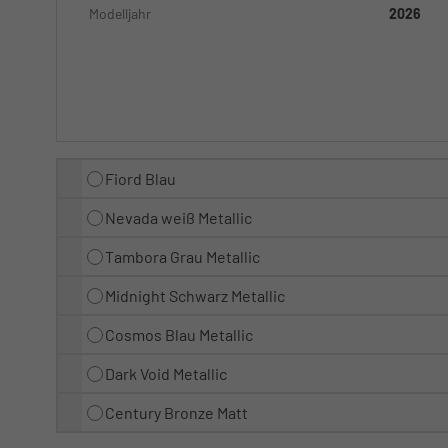
Modelljahr
2026
Fiord Blau
Nevada weiß Metallic
Tambora Grau Metallic
Midnight Schwarz Metallic
Cosmos Blau Metallic
Dark Void Metallic
Century Bronze Matt