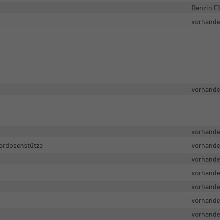
Benzin E
vorhand
vorhand
vorhand
 Lordosenstütze
vorhand
vorhand
vorhand
vorhand
vorhand
vorhand