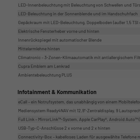
LED-Innenbeleuchtung mit Beleuchtung von Schwellen und Türst
LED-Beleuchtung in der Sonnenblende und im Handschuhfach
Gepäckraum mit LED-Beleuchtung, Doppelboden (außer 1,5 TSI 
Elektrische Fensterheber vorne und hinten
Innenrückspiegel mit automatischer Blende
Mittelarmlehne hinten
Climatronic – 3-Zonen-Klimaautomatik mit antiallergischem Fil
Cupra Emblem am Lenkrad
Ambientebeleuchtung PLUS
Infotainment & Kommunikation
eCall – ein Notrufsystem, das unabhängig von einem Mobiltelefo
Mediensystem Ready4NAV mit 12,9"-Zentraldisplay, 9 Lautspr
Full Link – MirrorLink™-System, Apple CarPlay®, Android Auto™ 
USB-Typ-C-Anschlüsse 2 x vorne und 2 x hinten
Connectivity-Box – kabelloses Laden für ausgewählte Telefone m