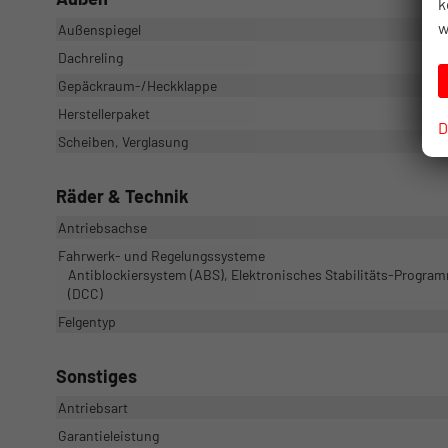
k
w
Außenspiegel
Dachreling
Gepäckraum-/Heckklappe
Herstellerpaket
D
Scheiben, Verglasung
Räder & Technik
Antriebsachse
Fahrwerk- und Regelungssysteme
Antiblockiersystem (ABS), Elektronisches Stabilitäts-Program
(DCC)
Felgentyp
Sonstiges
Antriebsart
Garantieleistung