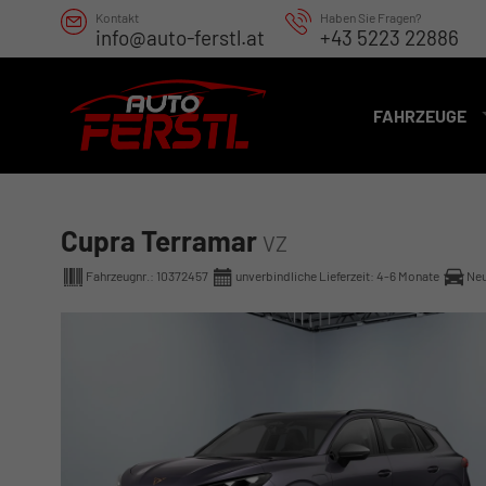
Kontakt
Haben Sie Fragen?
info@auto-ferstl.at
+43 5223 22886
FAHRZEUGE
Cupra Terramar
VZ
Fahrzeugnr.:
10372457
unverbindliche Lieferzeit: 4-6 Monate
Ne