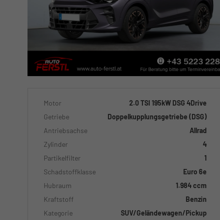
Motor
2.0 TSI 195kW DSG 4Drive
Getriebe
Doppelkupplungsgetriebe (DSG)
Antriebsachse
Allrad
Zylinder
4
Partikelfilter
1
Schadstoffklasse
Euro 6e
Hubraum
1.984 ccm
Kraftstoff
Benzin
Kategorie
SUV/Geländewagen/Pickup