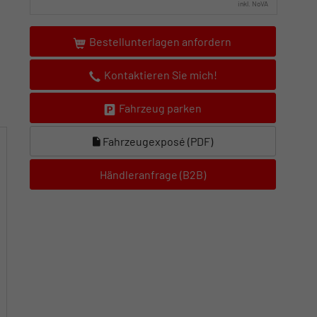
inkl. NoVA
Bestellunterlagen anfordern
Kontaktieren Sie mich!
Fahrzeug parken
Fahrzeugexposé (PDF)
Händleranfrage (B2B)