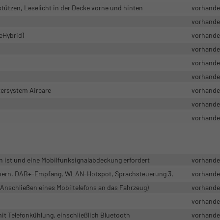
ützen, Leselicht in der Decke vorne und hinten
vorhand
vorhand
eHybrid)
vorhand
vorhand
vorhand
vorhand
tersystem Aircare
vorhand
vorhand
vorhand
n ist und eine Mobilfunksignalabdeckung erfordert
vorhand
echern, DAB+-Empfang, WLAN-Hotspot, Sprachsteuerung 3,
vorhand
(Anschließen eines Mobiltelefons an das Fahrzeug)
vorhand
vorhand
it Telefonkühlung, einschließlich Bluetooth
vorhand