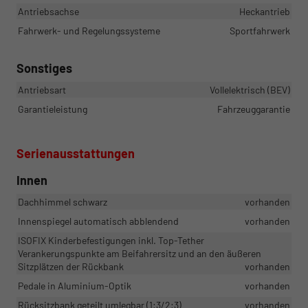
Antriebsachse
Heckantrieb
Fahrwerk- und Regelungssysteme
Sportfahrwerk
Sonstiges
Antriebsart
Vollelektrisch (BEV)
Garantieleistung
Fahrzeuggarantie
Serienausstattungen
Innen
Dachhimmel schwarz
vorhanden
Innenspiegel automatisch abblendend
vorhanden
ISOFIX Kinderbefestigungen inkl. Top-Tether
Verankerungspunkte am Beifahrersitz und an den äußeren
Sitzplätzen der Rückbank
vorhanden
Pedale in Aluminium-Optik
vorhanden
Rücksitzbank geteilt umlegbar (1:3/2:3)
vorhanden