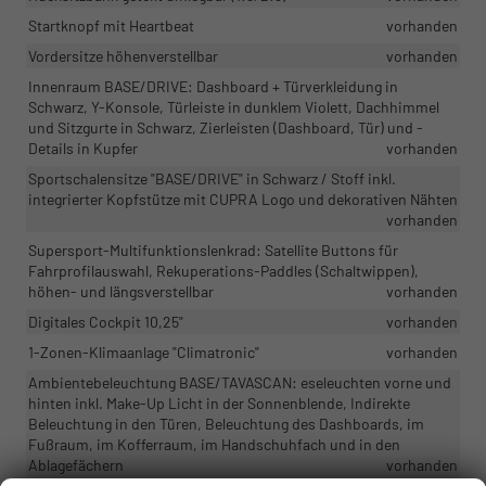
Startknopf mit Heartbeat
vorhanden
Vordersitze höhenverstellbar
vorhanden
Innenraum BASE/DRIVE: Dashboard + Türverkleidung in
Schwarz, Y-Konsole, Türleiste in dunklem Violett, Dachhimmel
und Sitzgurte in Schwarz, Zierleisten (Dashboard, Tür) und -
Details in Kupfer
vorhanden
Sportschalensitze "BASE/DRIVE" in Schwarz / Stoff inkl.
integrierter Kopfstütze mit CUPRA Logo und dekorativen Nähten
vorhanden
Supersport-Multifunktionslenkrad: Satellite Buttons für
Fahrprofilauswahl, Rekuperations-Paddles (Schaltwippen),
höhen- und längsverstellbar
vorhanden
Digitales Cockpit 10,25"
vorhanden
1-Zonen-Klimaanlage "Climatronic"
vorhanden
Ambientebeleuchtung BASE/TAVASCAN: eseleuchten vorne und
hinten inkl. Make-Up Licht in der Sonnenblende, Indirekte
Beleuchtung in den Türen, Beleuchtung des Dashboards, im
Fußraum, im Kofferraum, im Handschuhfach und in den
Ablagefächern
vorhanden