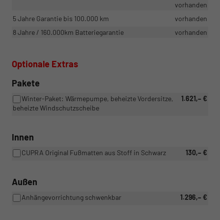
vorhanden
5 Jahre Garantie bis 100.000 km
vorhanden
8 Jahre / 160.000km Batteriegarantie
vorhanden
Optionale Extras
Pakete
Winter-Paket: Wärmepumpe, beheizte Vordersitze,
1.621,– €
beheizte Windschutzscheibe
Innen
CUPRA Original Fußmatten aus Stoff in Schwarz
130,– €
Außen
Anhängevorrichtung schwenkbar
1.296,– €