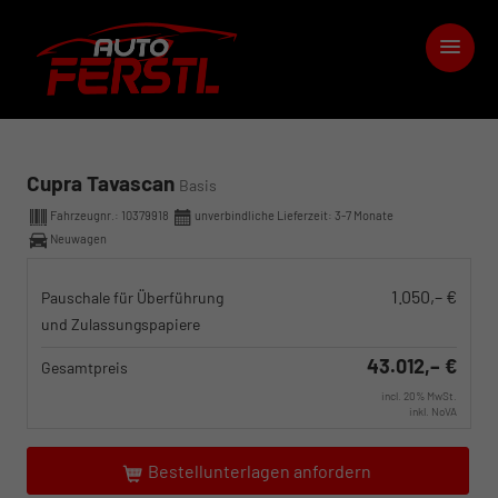
Cupra Tavascan
Basis
Fahrzeugnr.:
10379918
unverbindliche Lieferzeit: 3-7 Monate
Neuwagen
1.050,– €
Pauschale für Überführung
und Zulassungspapiere
43.012,– €
Gesamtpreis
incl. 20% MwSt.
inkl. NoVA
Bestellunterlagen anfordern