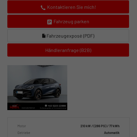
Kontaktieren Sie mich!
Fahrzeug parken
Fahrzeugexposé (PDF)
Händleranfrage (B2B)
Motor
210 kW / (286 PS) / 77 kWh
Getriebe
Automatik