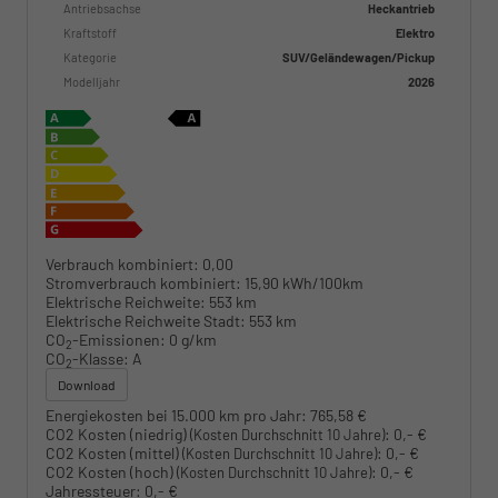
Antriebsachse
Heckantrieb
Kraftstoff
Elektro
Kategorie
SUV/Geländewagen/Pickup
Modelljahr
2026
Verbrauch kombiniert:
0,00
Stromverbrauch kombiniert:
15,90 kWh/100km
Elektrische Reichweite:
553 km
Elektrische Reichweite Stadt:
553 km
CO
-Emissionen:
0 g/km
2
CO
-Klasse:
A
2
Download
Energiekosten bei 15.000 km pro Jahr:
765,58 €
CO2 Kosten (niedrig)
:
0,- €
(Kosten Durchschnitt 10 Jahre)
CO2 Kosten (mittel)
:
0,- €
(Kosten Durchschnitt 10 Jahre)
CO2 Kosten (hoch)
:
0,- €
(Kosten Durchschnitt 10 Jahre)
Jahressteuer:
0,- €