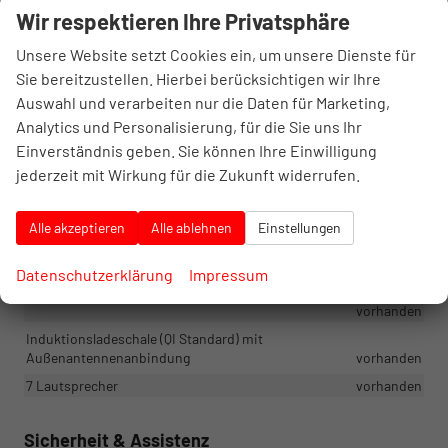
Wir respektieren Ihre Privatsphäre
Infotainment & Kommunikation
Unsere Website setzt Cookies ein, um unsere Dienste für
CUPRA CONNECT 4.0 Standardfunktionen (Laufzeit 10 Jahre)
Sie bereitzustellen. Hierbei berücksichtigen wir Ihre
vorhanden
Auswahl und verarbeiten nur die Daten für Marketing,
CUPRA Full Link WIFI (Android Auto/Apple CarPlay)
vorhanden
Analytics und Personalisierung, für die Sie uns Ihr
Digitaler Radioempfang (DAB; Unterstützt die Standards DAB,
Einverständnis geben. Sie können Ihre Einwilligung
DAB+ und Audio DMB)
vorhanden
jederzeit mit Wirkung für die Zukunft widerrufen.
E-Call Notruf
vorhanden
e-Sound
vorhanden
Alle akzeptieren
Alle ablehnen
Einstellungen
Media System 15": Touchscreen inklusive Radio und
Sprachbedienung
vorhanden
Datenschutzerklärung
Impressum
USB-C Anschlüsse: 2x USB-C vorne + 2x USB-C hinten
vorhanden
Induktionsladeschale (QI Standard) mit
Außenantennenanbindung
vorhanden
7 Lautsprecher
vorhanden
Sicherheit & Assistenz