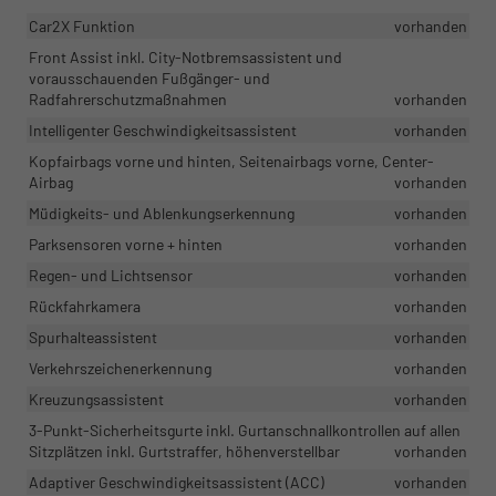
Car2X Funktion
vorhanden
Front Assist inkl. City-Notbremsassistent und
vorausschauenden Fußgänger- und
Radfahrerschutzmaßnahmen
vorhanden
Intelligenter Geschwindigkeitsassistent
vorhanden
Kopfairbags vorne und hinten, Seitenairbags vorne, Center-
Airbag
vorhanden
Müdigkeits- und Ablenkungserkennung
vorhanden
Parksensoren vorne + hinten
vorhanden
Regen- und Lichtsensor
vorhanden
Rückfahrkamera
vorhanden
Spurhalteassistent
vorhanden
Verkehrszeichenerkennung
vorhanden
Kreuzungsassistent
vorhanden
3-Punkt-Sicherheitsgurte inkl. Gurtanschnallkontrollen auf allen
Sitzplätzen inkl. Gurtstraffer, höhenverstellbar
vorhanden
Adaptiver Geschwindigkeitsassistent (ACC)
vorhanden