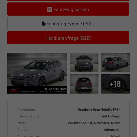
Fahrzeug parken
Fahrzeugexposé (PDF)
Händleranfrage (B2B)
+18
Außenfarbe
Graphene Grau Metallic (R6)
Innenausstattung
auf Anfrage
Motor
245 kW (333 PS), Automatik, Allrad
Getriebe
Automatik
Antriebsachse
Allrad