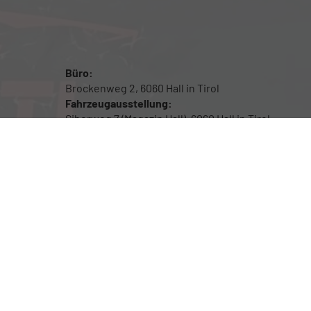
Büro:
Brockenweg 2, 6060 Hall in Tirol
Fahrzeugausstellung:
Siberweg 7 (Magazin Hall), 6060 Hall in Tirol
Öffnungszeiten
Fahrzeugausstellung: 24/7
Für Beratung sowie Probefahrten bitte um