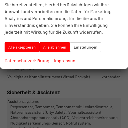
Fahrersitz
Sie bereitzustellen. Hierbei berücksichtigen wir Ihre
Auswahl und verarbeiten nur die Daten für Marketing,
Infotainment & Kommunikation
Analytics und Personalisierung, für die Sie uns Ihr
Einverständnis geben. Sie können Ihre Einwilligung
Assistenzsysteme
Sprachsteuerung
jederzeit mit Wirkung für die Zukunft widerrufen.
Audioanlage
Schnittstelle USB, Android Auto, Apple CarPlay
Bordcomputer
vorhanden
Alle akzeptieren
Alle ablehnen
Einstellungen
Navigationssystem
Navigation, Navigation per Audio
Telefon
Datenschutzerklärung
Impressum
Freisprecheinrichtung, Bluetooth, Induktionsladen für
Smartphones
Volldigitales Kombiinstrument (Virtual Cockpit)
vorhanden
Sicherheit & Assistenz
Assistenzsysteme
Regensensor, Tempomat, Tempomat mit Lenkradkontrolle,
Notbremsassistent (City-Safety), Spurhalteassistent,
Abstandstempomat adaptiv (ACC), Verkehrzeichenerkennung,
Müdigkeitserkennungs-Sensor, Notrufsystem,