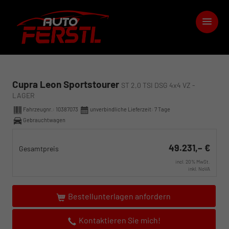
Cupra Leon Sportstourer
ST 2,0 TSI DSG 4x4 VZ -
LAGER
Fahrzeugnr.:
10387073
unverbindliche Lieferzeit:
7 Tage
Gebrauchtwagen
49.231,– €
Gesamtpreis
incl. 20% MwSt.
inkl. NoVA
Bestellunterlagen anfordern
Kontaktieren Sie mich!