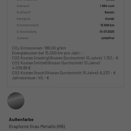
Hubraum
1.984 ccm
Kraftstoff
Benzin
Kategorie
Kombi
Kilometerstand
13.600 km
Erstzulassung
01.07.2025
Zustand
unfallfrei
CO
-Emissionen:
189,00 g/km
2
Energiekosten bei 15.000 km pro Jahr:
-
CO2 Kosten (niedrig)
:
1.701,- €
(Kosten Durchschnitt 10 Jahre)
CO2 Kosten (mittel)
:
(Kosten Durchschnitt 10 Jahre)
4.039,88 €
CO2 Kosten (hoch)
:
6.237,- €
(Kosten Durchschnitt 10 Jahre)
Jahressteuer:
40,- €
Außenfarbe
Graphene Grau Metallic (R6)