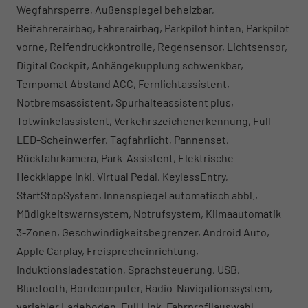
Wegfahrsperre, Außenspiegel beheizbar,
Beifahrerairbag, Fahrerairbag, Parkpilot hinten, Parkpilot
vorne, Reifendruckkontrolle, Regensensor, Lichtsensor,
Digital Cockpit, Anhängekupplung schwenkbar,
Tempomat Abstand ACC, Fernlichtassistent,
Notbremsassistent, Spurhalteassistent plus,
Totwinkelassistent, Verkehrszeichenerkennung, Full
LED-Scheinwerfer, Tagfahrlicht, Pannenset,
Rückfahrkamera, Park-Assistent, Elektrische
Heckklappe inkl. Virtual Pedal, KeylessEntry,
StartStopSystem, Innenspiegel automatisch abbl.,
Müdigkeitswarnsystem, Notrufsystem, Klimaautomatik
3-Zonen, Geschwindigkeitsbegrenzer, Android Auto,
Apple Carplay, Freisprecheinrichtung,
Induktionsladestation, Sprachsteuerung, USB,
Bluetooth, Bordcomputer, Radio-Navigationssystem,
variabler Ladeboden, Full Link, Fahrprofilauswahl,