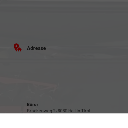
Adresse
Büro:
Brockenweg 2, 6060 Hall in Tirol
Fahrzeugausstellung:
Siberweg 7 (Magazin Hall), 6060 Hall in Tirol