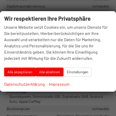
Gepäckraumabtrennung
vorhanden
Klimatisierung
Klimaautomatik, 3-Zonen-Klimaautomatik
Wir respektieren Ihre Privatsphäre
Lenkrad
in Leder, höhenverstellbar, mit Multifunktionen, mit
Unsere Website setzt Cookies ein, um unsere Dienste für
Lenkradheizung, mit Schaltwippen
Sie bereitzustellen. Hierbei berücksichtigen wir Ihre
Sitze
Auswahl und verarbeiten nur die Daten für Marketing,
Isofix (Kindersitzbefestigung), Rücksitzbank hinten geteilt,
Analytics und Personalisierung, für die Sie uns Ihr
Sitzheizung, Sportsitze, Isofix Beifahrersitz
Einverständnis geben. Sie können Ihre Einwilligung
Sitze: Lordosenstütze
Fahrer
jederzeit mit Wirkung für die Zukunft widerrufen.
Sitze: Verstellbarkeit
Höhenverstellbarer Fahrersitz
Alle akzeptieren
Alle ablehnen
Einstellungen
Infotainment & Kommunikation
Datenschutzerklärung
Impressum
Assistenzsysteme
Sprachsteuerung
Audioanlage
Soundsystem, Schnittstelle USB, Digitalradio DAB, Android
Auto, Apple CarPlay
Bordcomputer
vorhanden
Navigationssystem
Navigation, Navigation per Audio