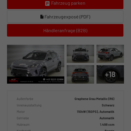
Fahrzeug parken
Fahrzeugexposé (PDF)
Händleranfrage (B2B)
+18
Außenfarbe
Graphene Grau Metallic (R6)
Innenausstattung
Schwarz
Motor
110 kW (150 PS), Automatik
Getriebe
Automatik
Hubraum
1.498 ccm
Kraftstoff
Benzin