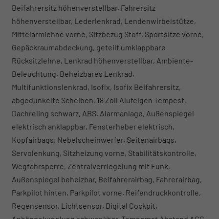
Beifahrersitz höhenverstellbar, Fahrersitz
höhenverstellbar, Lederlenkrad, Lendenwirbelstütze,
Mittelarmlehne vorne, Sitzbezug Stoff, Sportsitze vorne,
Gepäckraumabdeckung, geteilt umklappbare
Rücksitzlehne, Lenkrad höhenverstellbar, Ambiente-
Beleuchtung, Beheizbares Lenkrad,
Multifunktionslenkrad, Isofix, Isofix Beifahrersitz,
abgedunkelte Scheiben, 18 Zoll Alufelgen Tempest,
Dachreling schwarz, ABS, Alarmanlage, Außenspiegel
elektrisch anklappbar, Fensterheber elektrisch,
Kopfairbags, Nebelscheinwerfer, Seitenairbags,
Servolenkung, Sitzheizung vorne, Stabilitätskontrolle,
Wegfahrsperre, Zentralverriegelung mit Funk,
Außenspiegel beheizbar, Beifahrerairbag, Fahrerairbag,
Parkpilot hinten, Parkpilot vorne, Reifendruckkontrolle,
Regensensor, Lichtsensor, Digital Cockpit,
Anhängekupplung schwenkbar, Tempomat Abstand ACC,