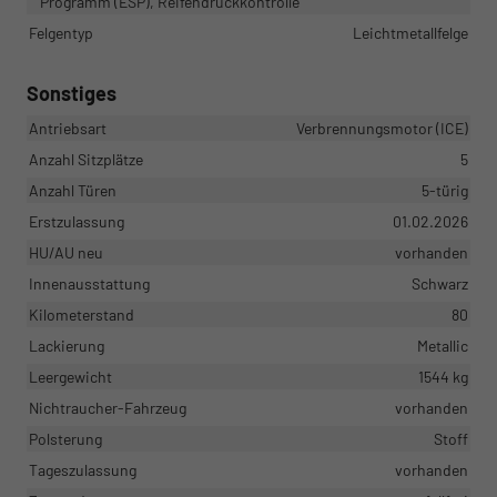
Programm (ESP), Reifendruckkontrolle
Felgentyp
Leichtmetallfelge
Sonstiges
Antriebsart
Verbrennungsmotor (ICE)
Anzahl Sitzplätze
5
Anzahl Türen
5-türig
Erstzulassung
01.02.2026
HU/AU neu
vorhanden
Innenausstattung
Schwarz
Kilometerstand
80
Lackierung
Metallic
Leergewicht
1544 kg
Nichtraucher-Fahrzeug
vorhanden
Polsterung
Stoff
Tageszulassung
vorhanden