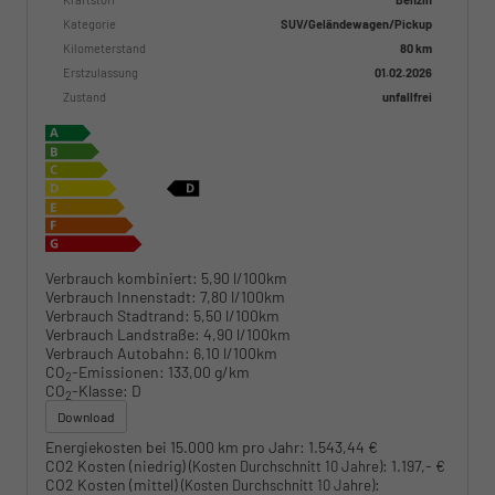
Kategorie
SUV/Geländewagen/Pickup
Kilometerstand
80 km
Erstzulassung
01.02.2026
Zustand
unfallfrei
Verbrauch kombiniert:
5,90 l/100km
Verbrauch Innenstadt:
7,80 l/100km
Verbrauch Stadtrand:
5,50 l/100km
Verbrauch Landstraße:
4,90 l/100km
Verbrauch Autobahn:
6,10 l/100km
CO
-Emissionen:
133,00 g/km
2
CO
-Klasse:
D
2
Download
Energiekosten bei 15.000 km pro Jahr:
1.543,44 €
CO2 Kosten (niedrig)
:
1.197,- €
(Kosten Durchschnitt 10 Jahre)
CO2 Kosten (mittel)
:
(Kosten Durchschnitt 10 Jahre)