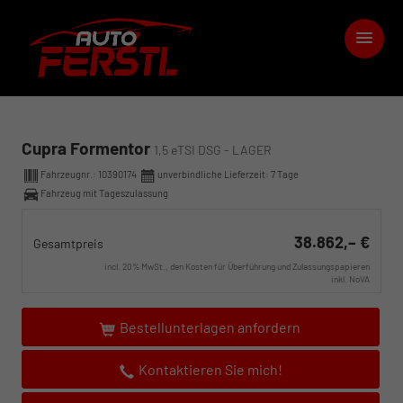
Cupra Formentor
1,5 eTSI DSG - LAGER
Fahrzeugnr.:
10390174
unverbindliche Lieferzeit:
7 Tage
Fahrzeug mit Tageszulassung
38.862,– €
Gesamtpreis
incl. 20% MwSt., den Kosten für Überführung und Zulassungspapieren
inkl. NoVA
Bestellunterlagen anfordern
Kontaktieren Sie mich!