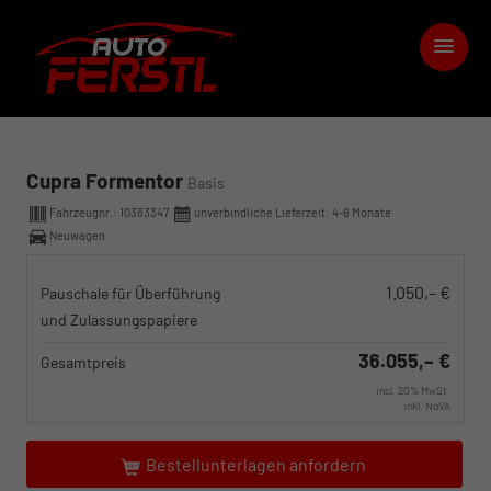
Cupra Formentor
Basis
Fahrzeugnr.:
10383347
unverbindliche Lieferzeit: 4-6 Monate
Neuwagen
1.050,– €
Pauschale für Überführung
und Zulassungspapiere
36.055,– €
Gesamtpreis
incl. 20% MwSt.
inkl. NoVA
Bestellunterlagen anfordern