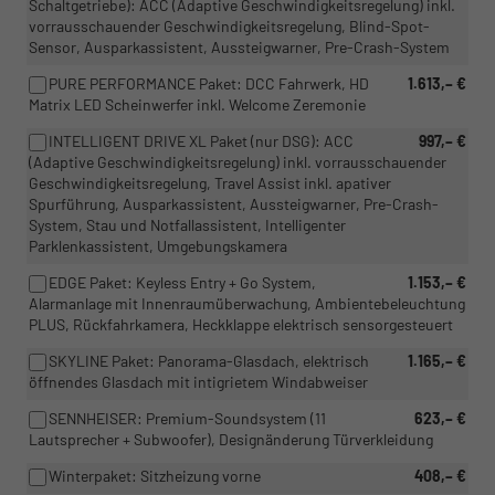
Schaltgetriebe): ACC (Adaptive Geschwindigkeitsregelung) inkl.
vorrausschauender Geschwindigkeitsregelung, Blind-Spot-
Sensor, Ausparkassistent, Aussteigwarner, Pre-Crash-System
PURE PERFORMANCE Paket: DCC Fahrwerk, HD
1.613,– €
Matrix LED Scheinwerfer inkl. Welcome Zeremonie
INTELLIGENT DRIVE XL Paket (nur DSG): ACC
997,– €
(Adaptive Geschwindigkeitsregelung) inkl. vorrausschauender
Geschwindigkeitsregelung, Travel Assist inkl. apativer
Spurführung, Ausparkassistent, Aussteigwarner, Pre-Crash-
System, Stau und Notfallassistent, Intelligenter
Parklenkassistent, Umgebungskamera
EDGE Paket: Keyless Entry + Go System,
1.153,– €
Alarmanlage mit Innenraumüberwachung, Ambientebeleuchtung
PLUS, Rückfahrkamera, Heckklappe elektrisch sensorgesteuert
SKYLINE Paket: Panorama-Glasdach, elektrisch
1.165,– €
öffnendes Glasdach mit intigrietem Windabweiser
SENNHEISER: Premium-Soundsystem (11
623,– €
Lautsprecher + Subwoofer), Designänderung Türverkleidung
Winterpaket: Sitzheizung vorne
408,– €