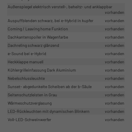
Außenspiegel elektrisch verstell-, beheitz- und anklappbar
vorhanden
Auspuffblenden schwarz, bei e-Hybrid in kupfer
vorhanden
Coming / Leaving home Funktion
vorhanden
Dachkantenspoiler in Wagenfarbe
vorhanden
Dachreling schwarz glänzend
vorhanden
e-Sound bei e-Hybrid
vorhanden
Heckklappe manuell
vorhanden
Kühlergrilleinfassung Dark Aluminium
vorhanden
Nebelschlussleuchte
vorhanden
Sunset- abgedunkelte Scheiben ab der b-Säule
vorhanden
Seitenschutzleisten in Grau
vorhanden
Wärmeschutzverglasung
vorhanden
LED-Rückleuchten mit dynamischen Blinkern
vorhanden
Voll-LED-Schweinwerfer
vorhanden