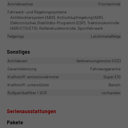
Antriebsachse
Frontantrieb
Fahrwerk- und Regelungssysteme
Antiblockiersystem (ABS), Antischlupfregelung (ASR),
Elektronisches Stabilitäts-Programm (ESP), Traktionskontrolle
(ASR/CTS/ETS), Reifendruckkontrolle, Sportfahrwerk
Felgentyp
Leichtmetallfelge
Sonstiges
Antriebsart
Verbrennungsmotor (ICE)
Garantieleistung
Fahrzeuggarantie
Kraftstoff: emissionsärmster
Super E10
Kraftstoff: unterstützte
Benzin
Rußpartikelfilter / SCR
vorhanden
Serienausstattungen
Pakete