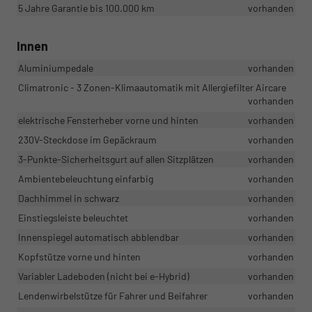
5 Jahre Garantie bis 100.000 km
vorhanden
Innen
Aluminiumpedale
vorhanden
Climatronic - 3 Zonen-Klimaautomatik mit Allergiefilter Aircare
vorhanden
elektrische Fensterheber vorne und hinten
vorhanden
230V-Steckdose im Gepäckraum
vorhanden
3-Punkte-Sicherheitsgurt auf allen Sitzplätzen
vorhanden
Ambientebeleuchtung einfarbig
vorhanden
Dachhimmel in schwarz
vorhanden
Einstiegsleiste beleuchtet
vorhanden
Innenspiegel automatisch abblendbar
vorhanden
Kopfstütze vorne und hinten
vorhanden
Variabler Ladeboden (nicht bei e-Hybrid)
vorhanden
Lendenwirbelstütze für Fahrer und Beifahrer
vorhanden