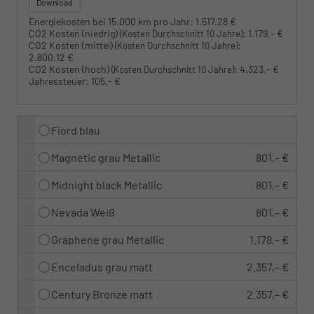
Download
Energiekosten bei 15.000 km pro Jahr:
1.517,28 €
CO2 Kosten (niedrig)
:
1.179,- €
(Kosten Durchschnitt 10 Jahre)
CO2 Kosten (mittel)
:
(Kosten Durchschnitt 10 Jahre)
2.800,12 €
CO2 Kosten (hoch)
:
4.323,- €
(Kosten Durchschnitt 10 Jahre)
Jahressteuer:
105,- €
Fiord blau
Magnetic grau Metallic
801,– €
Midnight black Metallic
801,– €
Nevada Weiß
801,– €
Graphene grau Metallic
1.178,– €
Enceladus grau matt
2.357,– €
Century Bronze matt
2.357,– €