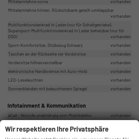
Mittelarmlehne vorne
vorhanden
Mittelarmlehne hinten, Rücksitzbank geteilt umklappbar
vorhanden
Multifunktionslenkrad in Leder (nur für Schaltgetriebe),
Supersport-Multifunktionslenkrad in Leder beheizbar (nur für
DSG)
vorhanden
Sport-Komfortsitze, Sitzbezug Schwarz
vorhanden
Taschen an der Rückseite ver Vordersitze
vorhanden
Vordersitze höhenverstellbar
vorhanden
elektronische Handbremse mit Auto-Hold
vorhanden
LED-Leseleuchten
vorhanden
Sonnenblenden mit beleuchtetem Spiegel
vorhanden
Infotainment & Kommunikation
eCall - Notrufe unabhängig vom Mobiltelefon
vorhanden
Cupra Full Link
vorhanden
Wir respektieren Ihre Privatsphäre
Bluetooth Freisprecheinrichtung für Mobiltelefone
vorhanden