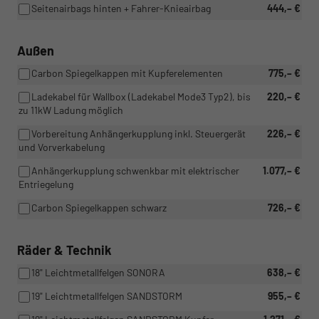
Seitenairbags hinten + Fahrer-Knieairbag
444,– €
Außen
Carbon Spiegelkappen mit Kupferelementen
775,– €
Ladekabel für Wallbox (Ladekabel Mode3 Typ2), bis
220,– €
zu 11kW Ladung möglich
Vorbereitung Anhängerkupplung inkl. Steuergerät
226,– €
und Vorverkabelung
Anhängerkupplung schwenkbar mit elektrischer
1.077,– €
Entriegelung
Carbon Spiegelkappen schwarz
726,– €
Räder & Technik
18" Leichtmetallfelgen SONORA
638,– €
19" Leichtmetallfelgen SANDSTORM
955,– €