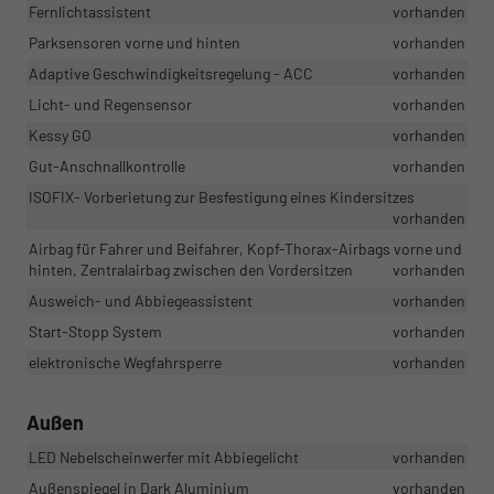
Fernlichtassistent
vorhanden
Parksensoren vorne und hinten
vorhanden
Adaptive Geschwindigkeitsregelung - ACC
vorhanden
Licht- und Regensensor
vorhanden
Kessy GO
vorhanden
Gut-Anschnallkontrolle
vorhanden
ISOFIX- Vorberietung zur Besfestigung eines Kindersitzes
vorhanden
Airbag für Fahrer und Beifahrer, Kopf-Thorax-Airbags vorne und
hinten, Zentralairbag zwischen den Vordersitzen
vorhanden
Ausweich- und Abbiegeassistent
vorhanden
Start-Stopp System
vorhanden
elektronische Wegfahrsperre
vorhanden
Außen
LED Nebelscheinwerfer mit Abbiegelicht
vorhanden
Außenspiegel in Dark Aluminium
vorhanden