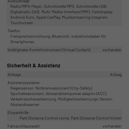
Audioanlage
Radio/MP3-Player, Schnittstelle MP3, Schnittstelle USB,
Digitalradio DAB, Multi-Media-Interface (MMI), Farbdisplay,
Android Auto, Apple CarPlay, Musikstreaming integriert,
Touchscreen
Telefon
Freisprecheinrichtung, Bluetooth, Induktionsladen für
Smartphones
Volldigitales Kombiinstrument (Virtual Cockpit)
vorhanden
Sicherheit & Assistenz
Airbags
Airbag
Assistenzsysteme
Regensensor, Notbremsassistent (City-Safety),
Spurhalteassistent, Abstandstempomat adaptiv (ACC),
Verkehrzeichenerkennung, Müdigkeitserkennungs-Sensor,
Abstandswarner
Einparkhilfe
Park Distance Control vorne, Park Distance Control hinten
Fahrprofilauswahl
vorhanden