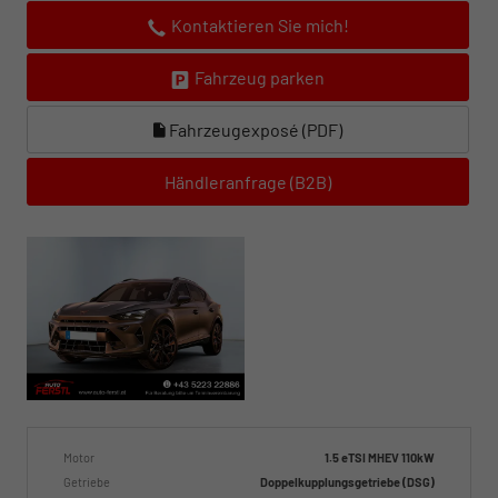
Kontaktieren Sie mich!
Fahrzeug parken
Fahrzeugexposé (PDF)
Händleranfrage (B2B)
Motor
1.5 eTSI MHEV 110kW
Getriebe
Doppelkupplungsgetriebe (DSG)