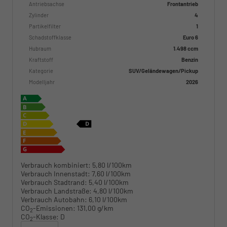
Antriebsachse
Frontantrieb
Zylinder
4
Partikelfilter
1
Schadstoffklasse
Euro 6
Hubraum
1.498 ccm
Kraftstoff
Benzin
Kategorie
SUV/Geländewagen/Pickup
Modelljahr
2026
Verbrauch kombiniert:
5,80 l/100km
Verbrauch Innenstadt:
7,60 l/100km
Verbrauch Stadtrand:
5,40 l/100km
Verbrauch Landstraße:
4,80 l/100km
Verbrauch Autobahn:
6,10 l/100km
CO
-Emissionen:
131,00 g/km
2
CO
-Klasse:
D
2