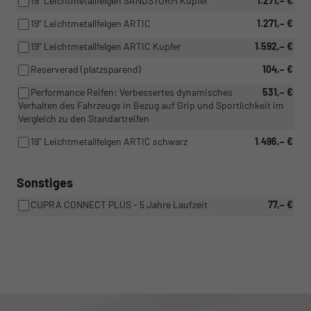
19" Leichtmetallfelgen SANDSTORM Kupfer
1.271,– €
19" Leichtmetallfelgen ARTIC
1.271,– €
19" Leichtmetallfelgen ARTIC Kupfer
1.592,– €
Reserverad (platzsparend)
104,– €
Performance Reifen: Verbessertes dynamisches
531,– €
Verhalten des Fahrzeugs in Bezug auf Grip und Sportlichkeit im
Vergleich zu den Standartreifen
19" Leichtmetallfelgen ARTIC schwarz
1.496,– €
Sonstiges
CUPRA CONNECT PLUS - 5 Jahre Laufzeit
77,– €