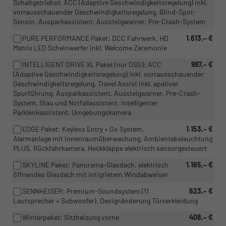
Schaltgetriebe): ACC (Adaptive Geschwindigkeitsregelung) inkl.
vorrausschauender Geschwindigkeitsregelung, Blind-Spot-
Sensor, Ausparkassistent, Aussteigwarner, Pre-Crash-System
PURE PERFORMANCE Paket: DCC Fahrwerk, HD
1.613,– €
Matrix LED Scheinwerfer inkl. Welcome Zeremonie
INTELLIGENT DRIVE XL Paket (nur DSG): ACC
997,– €
(Adaptive Geschwindigkeitsregelung) inkl. vorrausschauender
Geschwindigkeitsregelung, Travel Assist inkl. apativer
Spurführung, Ausparkassistent, Aussteigwarner, Pre-Crash-
System, Stau und Notfallassistent, Intelligenter
Parklenkassistent, Umgebungskamera
EDGE Paket: Keyless Entry + Go System,
1.153,– €
Alarmanlage mit Innenraumüberwachung, Ambientebeleuchtung
PLUS, Rückfahrkamera, Heckklappe elektrisch sensorgesteuert
SKYLINE Paket: Panorama-Glasdach, elektrisch
1.165,– €
öffnendes Glasdach mit intigrietem Windabweiser
SENNHEISER: Premium-Soundsystem (11
623,– €
Lautsprecher + Subwoofer), Designänderung Türverkleidung
Winterpaket: Sitzheizung vorne
408,– €