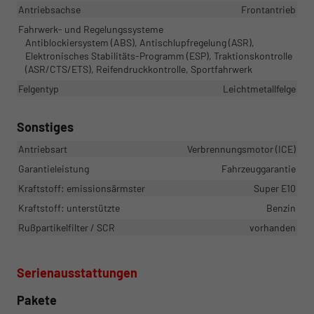
Antriebsachse
Frontantrieb
Fahrwerk- und Regelungssysteme
Antiblockiersystem (ABS), Antischlupfregelung (ASR),
Elektronisches Stabilitäts-Programm (ESP), Traktionskontrolle
(ASR/CTS/ETS), Reifendruckkontrolle, Sportfahrwerk
Felgentyp
Leichtmetallfelge
Sonstiges
Antriebsart
Verbrennungsmotor (ICE)
Garantieleistung
Fahrzeuggarantie
Kraftstoff: emissionsärmster
Super E10
Kraftstoff: unterstützte
Benzin
Rußpartikelfilter / SCR
vorhanden
Serienausstattungen
Pakete