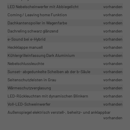
LED Nebelscheinwerfer mit Abbiegelicht
vorhanden
Coming / Leaving home Funktion
vorhanden
Dachkantenspoiler in Wagenfarbe
vorhanden
Dachreling schwarz glänzend
vorhanden
e-Sound bei e-Hybrid
vorhanden
Heckklappe manuell
vorhanden
Kühlergrilleinfassung Dark Aluminium
vorhanden
Nebelschlussleuchte
vorhanden
Sunset- abgedunkelte Scheiben ab der b-Säule
vorhanden
Seitenschutzleisten in Grau
vorhanden
Wärmeschutzverglasung
vorhanden
LED-Rückleuchten mit dynamischen Blinkern
vorhanden
Voll-LED-Schweinwerfer
vorhanden
Außenspiegel elektrisch verstell-, beheitz- und anklappbar
vorhanden