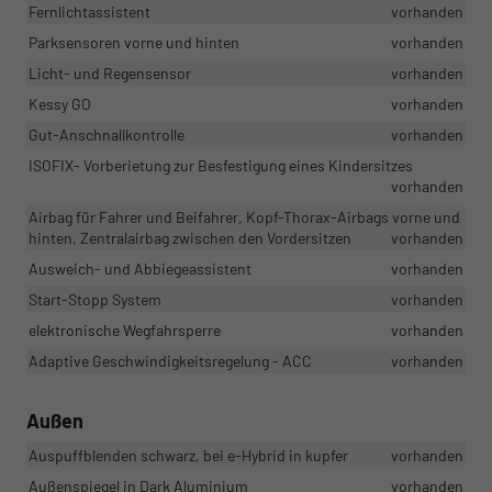
Fernlichtassistent
vorhanden
Parksensoren vorne und hinten
vorhanden
Licht- und Regensensor
vorhanden
Kessy GO
vorhanden
Gut-Anschnallkontrolle
vorhanden
ISOFIX- Vorberietung zur Besfestigung eines Kindersitzes
vorhanden
Airbag für Fahrer und Beifahrer, Kopf-Thorax-Airbags vorne und
hinten, Zentralairbag zwischen den Vordersitzen
vorhanden
Ausweich- und Abbiegeassistent
vorhanden
Start-Stopp System
vorhanden
elektronische Wegfahrsperre
vorhanden
Adaptive Geschwindigkeitsregelung - ACC
vorhanden
Außen
Auspuffblenden schwarz, bei e-Hybrid in kupfer
vorhanden
Außenspiegel in Dark Aluminium
vorhanden