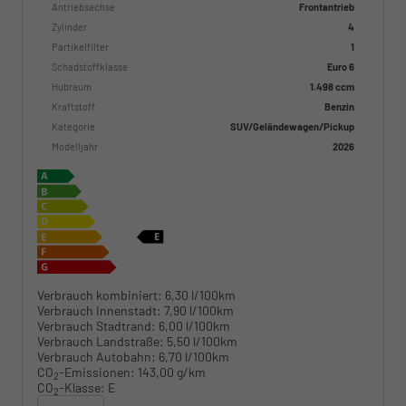
Antriebsachse
Frontantrieb
Zylinder
4
Partikelfilter
1
Schadstoffklasse
Euro 6
Hubraum
1.498 ccm
Kraftstoff
Benzin
Kategorie
SUV/Geländewagen/Pickup
Modelljahr
2026
Verbrauch kombiniert:
6,30 l/100km
Verbrauch Innenstadt:
7,90 l/100km
Verbrauch Stadtrand:
6,00 l/100km
Verbrauch Landstraße:
5,50 l/100km
Verbrauch Autobahn:
6,70 l/100km
CO
-Emissionen:
143,00 g/km
2
CO
-Klasse:
E
2