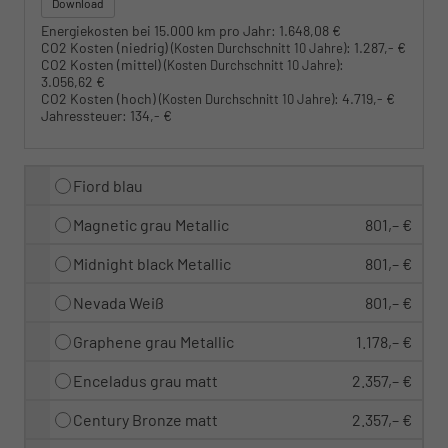
Download
Energiekosten bei 15.000 km pro Jahr:
1.648,08 €
CO2 Kosten (niedrig)
:
1.287,- €
(Kosten Durchschnitt 10 Jahre)
CO2 Kosten (mittel)
:
(Kosten Durchschnitt 10 Jahre)
3.056,62 €
CO2 Kosten (hoch)
:
4.719,- €
(Kosten Durchschnitt 10 Jahre)
Jahressteuer:
134,- €
Fiord blau
Magnetic grau Metallic
801,– €
Midnight black Metallic
801,– €
Nevada Weiß
801,– €
Graphene grau Metallic
1.178,– €
Enceladus grau matt
2.357,– €
Century Bronze matt
2.357,– €