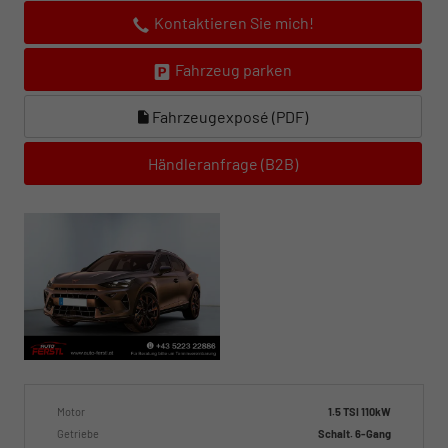
Kontaktieren Sie mich!
Fahrzeug parken
Fahrzeugexposé (PDF)
Händleranfrage (B2B)
Motor
1.5 TSI 110kW
Getriebe
Schalt. 6-Gang