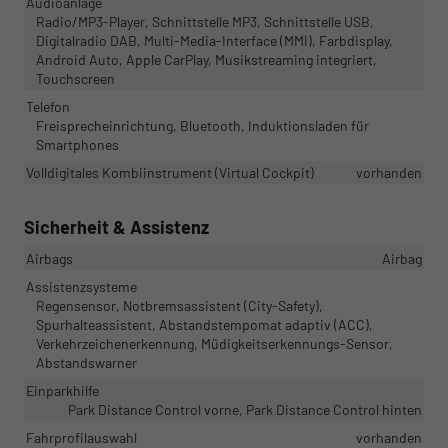
Audioanlage
Radio/MP3-Player, Schnittstelle MP3, Schnittstelle USB,
Digitalradio DAB, Multi-Media-Interface (MMI), Farbdisplay,
Android Auto, Apple CarPlay, Musikstreaming integriert,
Touchscreen
Telefon
Freisprecheinrichtung, Bluetooth, Induktionsladen für
Smartphones
Volldigitales Kombiinstrument (Virtual Cockpit)
vorhanden
Sicherheit & Assistenz
Airbags
Airbag
Assistenzsysteme
Regensensor, Notbremsassistent (City-Safety),
Spurhalteassistent, Abstandstempomat adaptiv (ACC),
Verkehrzeichenerkennung, Müdigkeitserkennungs-Sensor,
Abstandswarner
Einparkhilfe
Park Distance Control vorne, Park Distance Control hinten
Fahrprofilauswahl
vorhanden