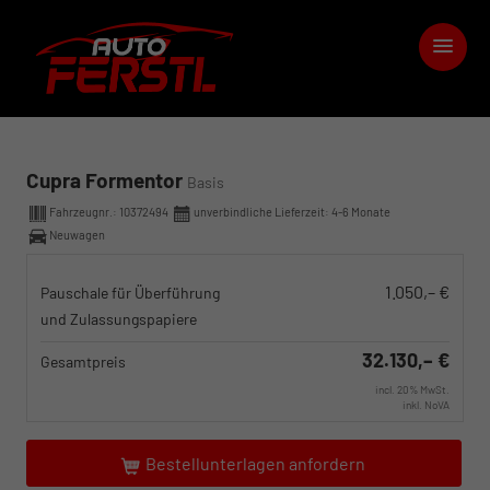
Cupra Formentor
Basis
Fahrzeugnr.:
10372494
unverbindliche Lieferzeit: 4-6 Monate
Neuwagen
1.050,– €
Pauschale für Überführung
und Zulassungspapiere
32.130,– €
Gesamtpreis
incl. 20% MwSt.
inkl. NoVA
Bestellunterlagen anfordern