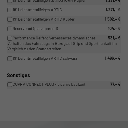
19" Leichtmetallfelgen SANDSTORM Kupfer
1.271,– €
19" Leichtmetallfelgen ARTIC
1.271,– €
19" Leichtmetallfelgen ARTIC Kupfer
1.592,– €
Reserverad (platzsparend)
104,– €
Performance Reifen: Verbessertes dynamisches
531,– €
Verhalten des Fahrzeugs in Bezug auf Grip und Sportlichkeit im
Vergleich zu den Standartreifen
19" Leichtmetallfelgen ARTIC schwarz
1.496,– €
Sonstiges
CUPRA CONNECT PLUS - 5 Jahre Laufzeit
77,– €