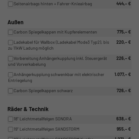
Seitenairbags hinten + Fahrer-Knieairbag
444,– €
Außen
Carbon Spiegelkappen mit Kupferelementen
775,– €
Ladekabel für Wallbox (Ladekabel Mode3 Typ2), bis
220,– €
zu 11kW Ladung möglich
Vorbereitung Anhängerkupplung inkl. Steuergerät
226,– €
und Vorverkabelung
Anhängerkupplung schwenkbar mit elektrischer
1.077,– €
Entriegelung
Carbon Spiegelkappen schwarz
726,– €
Räder & Technik
18" Leichtmetallfelgen SONORA
638,– €
19" Leichtmetallfelgen SANDSTORM
955,– €