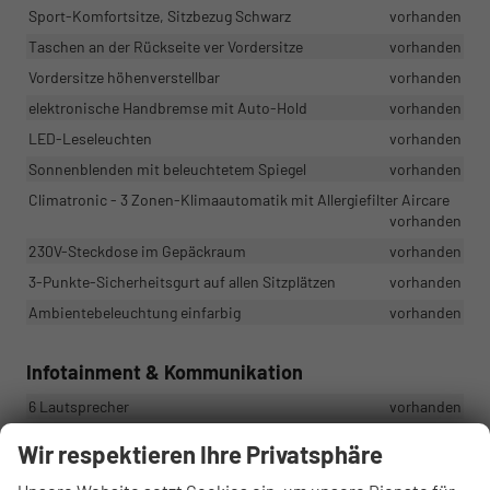
Sport-Komfortsitze, Sitzbezug Schwarz
vorhanden
Taschen an der Rückseite ver Vordersitze
vorhanden
Vordersitze höhenverstellbar
vorhanden
elektronische Handbremse mit Auto-Hold
vorhanden
LED-Leseleuchten
vorhanden
Sonnenblenden mit beleuchtetem Spiegel
vorhanden
Climatronic - 3 Zonen-Klimaautomatik mit Allergiefilter Aircare
vorhanden
230V-Steckdose im Gepäckraum
vorhanden
3-Punkte-Sicherheitsgurt auf allen Sitzplätzen
vorhanden
Ambientebeleuchtung einfarbig
vorhanden
Infotainment & Kommunikation
6 Lautsprecher
vorhanden
eCall - Notrufe unabhängig vom Mobiltelefon
vorhanden
Wir respektieren Ihre Privatsphäre
Cupra Full Link
vorhanden