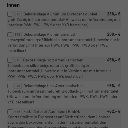
Innen
Dekoreinlage Aluminium Divergenz dunkel
288,– €
5TD
großflächig in Instrumententafel (Hinweis: nur in Verbindung mit
Interieur PWK, PWL, PWM oder YYB bestellbar)
Dekoreinlage Aluminium matt,
288,– €
5TE
kreuzgebürstet, großflächig in Instrumententafel (Hinweis: nur in
Verbindung mit Interieur PWA, PWB, PWC, PWD oder PWE
bestellbar)
Dekoreinlage Holz Amerikanischer,
458,– €
5TF
Tulpenbaum silberbeige naturell, großflächig in
Instrumententafel (Hinweis: nur in Verbindung mit Interieur
PWA, PWB, PWC, PWD oder PWE bestellbar)
Dekoreinlage Holz Amerikanischer,
458,– €
5TK
Tulpenbaum anthrazit naturell, großflächig in Instrumententafel
(Hinweis: nur in Verbindung mit Interieur PWK, PWL, PWM oder
YYB bestellbar)
Farbnähte rot Audi Sport GmbH:
452,– €
YYB
Kontrastnähte in Expressrot auf Sitzbezügen, dem Lenkrad
sowie den Dekorelementen in der Instrumententafel, den
Türarmauflagen, der Mittelarmlehne und der Mittelkonsole