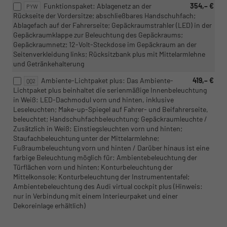
Funktionspaket: Ablagenetz an der
354,– €
PYW
Rückseite der Vordersitze; abschließbares Handschuhfach;
Ablagefach auf der Fahrerseite; Gepäckraumstrahler (LED) in der
Gepäckraumklappe zur Beleuchtung des Gepäckraums;
Gepäckraumnetz; 12-Volt-Steckdose im Gepäckraum an der
Seitenverkleidung links; Rücksitzbank plus mit Mittelarmlehne
und Getränkehalterung
Ambiente-Lichtpaket plus: Das Ambiente-
419,– €
QQ2
Lichtpaket plus beinhaltet die serienmäßige Innenbeleuchtung
in Weiß: LED-Dachmodul vorn und hinten, inklusive
Leseleuchten; Make-up-Spiegel auf Fahrer- und Beifahrerseite,
beleuchtet; Handschuhfachbeleuchtung; Gepäckraumleuchte /
Zusätzlich in Weiß: Einstiegsleuchten vorn und hinten;
Staufachbeleuchtung unter der Mittelarmlehne;
Fußraumbeleuchtung vorn und hinten / Darüber hinaus ist eine
farbige Beleuchtung möglich für: Ambientebeleuchtung der
Türflächen vorn und hinten; Konturbeleuchtung der
Mittelkonsole; Konturbeleuchtung der Instrumententafel;
Ambientebeleuchtung des Audi virtual cockpit plus (Hinweis:
nur in Verbindung mit einem Interieurpaket und einer
Dekoreinlage erhältlich)