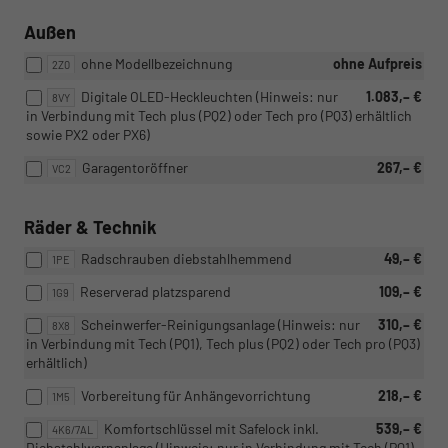
Außen
ohne Modellbezeichnung
ohne Aufpreis
2Z0
Digitale OLED-Heckleuchten (Hinweis: nur
1.083,– €
8VY
in Verbindung mit Tech plus (PQ2) oder Tech pro (PQ3) erhältlich
sowie PX2 oder PX6)
Garagentoröffner
267,– €
VC2
Räder & Technik
Radschrauben diebstahlhemmend
49,– €
1PE
Reserverad platzsparend
109,– €
1G9
Scheinwerfer-Reinigungsanlage (Hinweis: nur
310,– €
8X8
in Verbindung mit Tech (PQ1), Tech plus (PQ2) oder Tech pro (PQ3)
erhältlich)
Vorbereitung für Anhängevorrichtung
218,– €
1M5
Komfortschlüssel mit Safelock inkl.
539,– €
4K6/7AL
Diebstahlwarnanlage (Hinweis: nur in Verbindung mit Tech (PQ1),