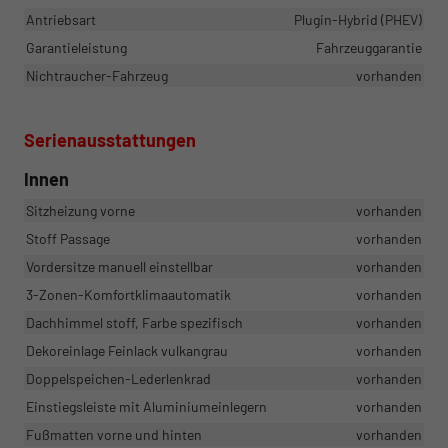
Antriebsart
Plugin-Hybrid (PHEV)
Garantieleistung
Fahrzeuggarantie
Nichtraucher-Fahrzeug
vorhanden
Serienausstattungen
Innen
Sitzheizung vorne
vorhanden
Stoff Passage
vorhanden
Vordersitze manuell einstellbar
vorhanden
3-Zonen-Komfortklimaautomatik
vorhanden
Dachhimmel stoff, Farbe spezifisch
vorhanden
Dekoreinlage Feinlack vulkangrau
vorhanden
Doppelspeichen-Lederlenkrad
vorhanden
Einstiegsleiste mit Aluminiumeinlegern
vorhanden
Fußmatten vorne und hinten
vorhanden