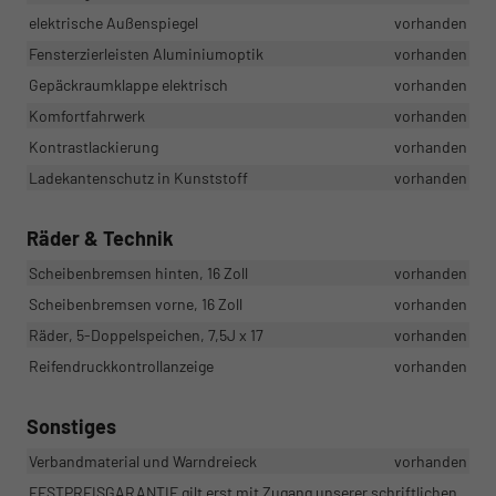
elektrische Außenspiegel
vorhanden
Fensterzierleisten Aluminiumoptik
vorhanden
Gepäckraumklappe elektrisch
vorhanden
Komfortfahrwerk
vorhanden
Kontrastlackierung
vorhanden
Ladekantenschutz in Kunststoff
vorhanden
Räder & Technik
Scheibenbremsen hinten, 16 Zoll
vorhanden
Scheibenbremsen vorne, 16 Zoll
vorhanden
Räder, 5-Doppelspeichen, 7,5J x 17
vorhanden
Reifendruckkontrollanzeige
vorhanden
Sonstiges
Verbandmaterial und Warndreieck
vorhanden
FESTPREISGARANTIE gilt erst mit Zugang unserer schriftlichen