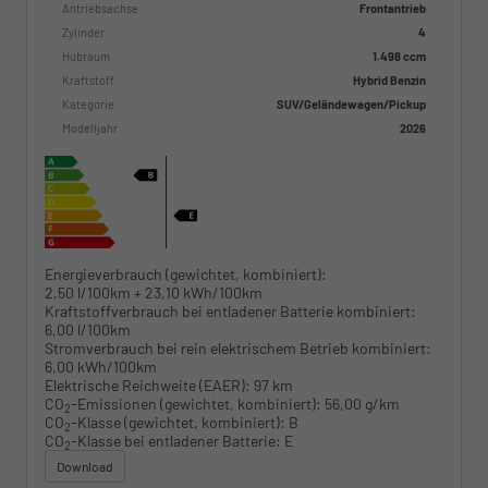
Antriebsachse
Frontantrieb
Zylinder
4
Hubraum
1.498 ccm
Kraftstoff
Hybrid Benzin
Kategorie
SUV/Geländewagen/Pickup
Modelljahr
2026
Energieverbrauch (gewichtet, kombiniert):
2,50 l/100km + 23,10 kWh/100km
Kraftstoffverbrauch bei entladener Batterie kombiniert:
6,00 l/100km
Stromverbrauch bei rein elektrischem Betrieb kombiniert:
6,00 kWh/100km
Elektrische Reichweite (EAER):
97 km
CO
-Emissionen (gewichtet, kombiniert):
56,00 g/km
2
CO
-Klasse (gewichtet, kombiniert):
B
2
CO
-Klasse bei entladener Batterie:
E
2
Download