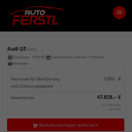
Audi Q3
Basis
Fahrzeugnr.:
10376016
unverbindliche Lieferzeit: 5-8 Monate
Neuwagen
1.050,– €
Pauschale für Überführung
und Zulassungspapiere
47.826,– €
Gesamtpreis
incl. 20% MwSt.
inkl. NoVA
Bestellunterlagen anfordern