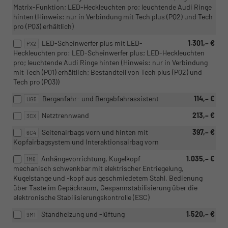
Matrix-Funktion; LED-Heckleuchten pro; leuchtende Audi Ringe
hinten (Hinweis: nur in Verbindung mit Tech plus (PQ2) und Tech
pro (PQ3) erhältlich)
LED-Scheinwerfer plus mit LED-
1.301,– €
PX2
Heckleuchten pro: LED-Scheinwerfer plus; LED-Heckleuchten
pro; leuchtende Audi Ringe hinten (Hinweis: nur in Verbindung
mit Tech (PQ1) erhältlich; Bestandteil von Tech plus (PQ2) und
Tech pro (PQ3))
Berganfahr- und Bergabfahrassistent
114,– €
UG5
Netztrennwand
213,– €
3CX
Seitenairbags vorn und hinten mit
397,– €
6C4
Kopfairbagsystem und Interaktionsairbag vorn
Anhängevorrichtung, Kugelkopf
1.035,– €
1M6
mechanisch schwenkbar mit elektrischer Entriegelung,
Kugelstange und -kopf aus geschmiedetem Stahl, Bedienung
über Taste im Gepäckraum, Gespannstabilisierung über die
elektronische Stabilisierungskontrolle (ESC)
Standheizung und -lüftung
1.520,– €
9M1