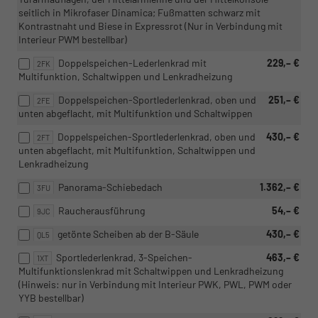
seitlich in Mikrofaser Dinamica; Fußmatten schwarz mit
Kontrastnaht und Biese in Expressrot (Nur in Verbindung mit
Interieur PWM bestellbar)
Doppelspeichen-Lederlenkrad mit
229,– €
2FK
Multifunktion, Schaltwippen und Lenkradheizung
Doppelspeichen-Sportlederlenkrad, oben und
251,– €
2FE
unten abgeflacht, mit Multifunktion und Schaltwippen
Doppelspeichen-Sportlederlenkrad, oben und
430,– €
2FT
unten abgeflacht, mit Multifunktion, Schaltwippen und
Lenkradheizung
Panorama-Schiebedach
1.362,– €
3FU
Raucherausführung
54,– €
9JC
getönte Scheiben ab der B-Säule
430,– €
QL5
Sportlederlenkrad, 3-Speichen-
463,– €
1XT
Multifunktionslenkrad mit Schaltwippen und Lenkradheizung
(Hinweis: nur in Verbindung mit Interieur PWK, PWL, PWM oder
YYB bestellbar)