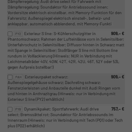
Dämpferregelung; Audi drive select für Fahrwerk mit
Dämpferregelung; Soundaktor für Antriebssound innen;
Vordersitze elektrisch einstellbar, mit Memory-Funktion für den
Fahrersitz; Außenspiegel elektrisch einstell-, beheiz- und
anklappbar, automatisch abblendend, mit Memory-Funkti
Exterieur S line: S-Kühlerschutzgitter in
909,– €
PY2
Phantomschwarz; Rahmen der Lufteinlässe vorn in Selenitsilber;
Unterfahrschutz in Selenitsilber; Diffusor hinten in Schwarz matt
mit Spange in Selenitsilber; Stoßfänger S line mit Bottom line
rundum in Volllackierung (Hinweis: NUR in Verbindung mit
Leichtmetallräder 40V, 40W, 42T, 42R, 42U, 46T, 52Y oder 53L
gegen Aufpreis bstellbar!)
Exterieurpaket schwarz:
909,– €
PAH
Außenspiegelgehäuse schwarz; Dachreling schwarz;
Fensterzierleisten und Anbauteile dunkel mit Audi Ringen vorn
und hinten in Anthrazitgrau (Hinweis: nur in Verbindung mit
Exterieur S line (PY2) erhältlich)
Dynamikpaket: Sportfahrwerk; Audi drive
757,– €
PY8
select; Bremssättel rot; Soundaktor für Antriebssounds im
Innenraum (Hinweis: nur in Verbindung mit Tech (PQ1) oder Tech
plus (PQ2) erhältlich)