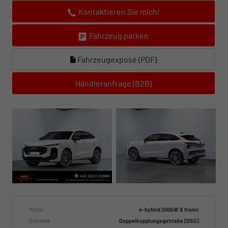
Kontaktieren Sie mich!
Fahrzeug parken
Fahrzeugexposé (PDF)
Händleranfrage (B2B)
Motor
e-hybrid 200kW S tronic
Getriebe
Doppelkupplungsgetriebe (DSG)