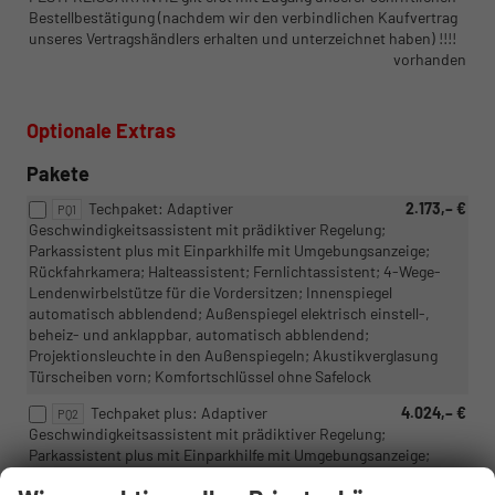
Bestellbestätigung (nachdem wir den verbindlichen Kaufvertrag
unseres Vertragshändlers erhalten und unterzeichnet haben) !!!!
vorhanden
Optionale Extras
Pakete
Techpaket: Adaptiver
2.173,– €
PQ1
Geschwindigkeitsassistent mit prädiktiver Regelung;
Parkassistent plus mit Einparkhilfe mit Umgebungsanzeige;
Rückfahrkamera; Halteassistent; Fernlichtassistent; 4-Wege-
Lendenwirbelstütze für die Vordersitzen; Innenspiegel
automatisch abblendend; Außenspiegel elektrisch einstell-,
beheiz- und anklappbar, automatisch abblendend;
Projektionsleuchte in den Außenspiegeln; Akustikverglasung
Türscheiben vorn; Komfortschlüssel ohne Safelock
Techpaket plus: Adaptiver
4.024,– €
PQ2
Geschwindigkeitsassistent mit prädiktiver Regelung;
Parkassistent plus mit Einparkhilfe mit Umgebungsanzeige;
Rückfahrkamera; Halteassistent; Fernlichtassistent; 4-Wege-