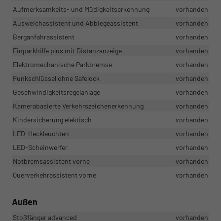
Aufmerksamkeits- und Müdigkeitserkennung
vorhanden
Ausweichassistent und Abbiegeassistent
vorhanden
Berganfahrassistent
vorhanden
Einparkhilfe plus mit Distanzanzeige
vorhanden
Elektromechanische Parkbremse
vorhanden
Funkschlüssel ohne Safelock
vorhanden
Geschwindigkeitsregelanlage
vorhanden
Kamerabasierte Verkehrszeichenerkennung
vorhanden
Kindersicherung elektisch
vorhanden
LED-Heckleuchten
vorhanden
LED-Scheinwerfer
vorhanden
Notbremsassistent vorne
vorhanden
Querverkehrassistent vorne
vorhanden
Außen
Stoßfänger advanced
vorhanden