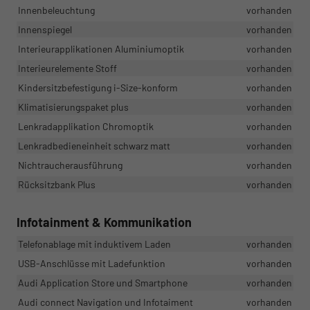
Innenbeleuchtung
vorhanden
Innenspiegel
vorhanden
Interieurapplikationen Aluminiumoptik
vorhanden
Interieurelemente Stoff
vorhanden
Kindersitzbefestigung i-Size-konform
vorhanden
Klimatisierungspaket plus
vorhanden
Lenkradapplikation Chromoptik
vorhanden
Lenkradbedieneinheit schwarz matt
vorhanden
Nichtraucherausführung
vorhanden
Rücksitzbank Plus
vorhanden
Infotainment & Kommunikation
Telefonablage mit induktivem Laden
vorhanden
USB-Anschlüsse mit Ladefunktion
vorhanden
Audi Application Store und Smartphone
vorhanden
Audi connect Navigation und Infotaiment
vorhanden