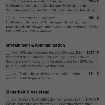
Sportlederlenkrad, 3-Speichen-
299,– €
1XX
Multifunktionlenkrad und Schaltwippen (Hinweis: nur in
Verbindung mit Interieur PWK, PWL, PWM oder YYB bestellbar)
Sportlenkrad, 3-Speichen-
299,– €
1XU
Multifunktionslenkrad mit Schaltwippen, lederfrei, oben und
unten abgeflacht (Hinweis: nur in Verbindung mit Interieur PWK,
PWL, PWM oder YYB bestellbar)
Infotainment & Kommunikation
MMI experience pro: Head-up-Display; USB-
1.797,– €
PYH
Schnittstellen mit erhöhter Ladeleistung; SONOS Premium
Soundsystem (Hinweis: nur in Verbindung mit Tech (PQ1), Tech
plus (PQ2) oder Tech pro (PQ3) erhältlich)
Telefonablage mit induktiver Ladefunktion
321,– €
9ZE
und Mobilfunk-Koppelantenne
Sicherheit & Assistenz
Digitale Matrix LED-Scheinwerfer mit LED-
2.451,– €
PX6
Heckleuchten pro: digitale Matrix LED-Scheinwerfer; digitale