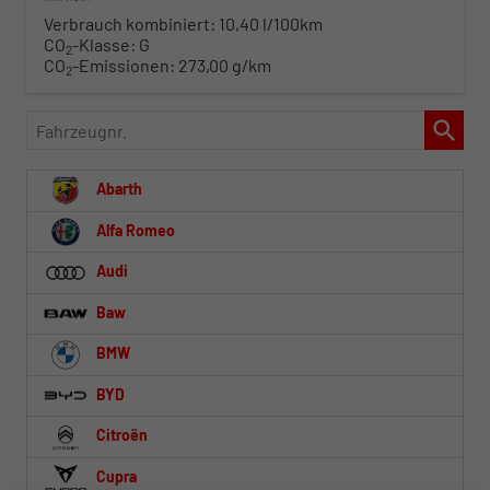
Verbrauch kombiniert:
10,40 l/100km
CO
-Klasse:
G
2
CO
-Emissionen:
273,00 g/km
2
Fahrzeugnr.
Abarth
Alfa Romeo
Audi
Baw
BMW
BYD
Citroën
Cupra