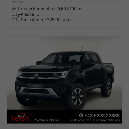
inkl. NoVA
Verbrauch kombiniert:
8,60 l/100km
CO
-Klasse:
G
2
CO
-Emissionen:
225,00 g/km
2