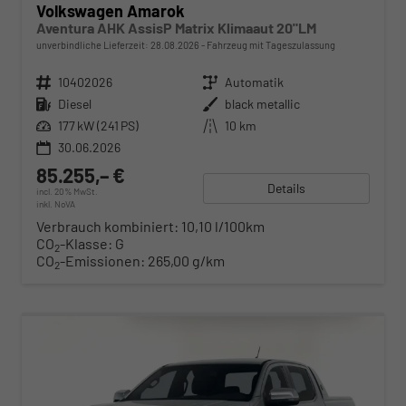
Volkswagen Amarok
Aventura AHK AssisP Matrix Klimaaut 20"LM
unverbindliche Lieferzeit:
28.08.2026
Fahrzeug mit Tageszulassung
Fahrzeugnr.
10402026
Getriebe
Automatik
Kraftstoff
Diesel
Außenfarbe
black metallic
Leistung
177 kW (241 PS)
Kilometerstand
10 km
30.06.2026
85.255,– €
Details
incl. 20% MwSt.
inkl. NoVA
Verbrauch kombiniert:
10,10 l/100km
CO
-Klasse:
G
2
CO
-Emissionen:
265,00 g/km
2