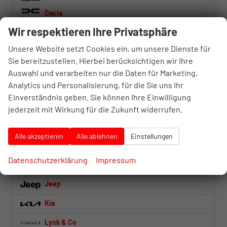
Dacia
Wir respektieren Ihre Privatsphäre
DS Automobiles
Unsere Website setzt Cookies ein, um unsere Dienste für
Fiat
Sie bereitzustellen. Hierbei berücksichtigen wir Ihre
Ford
Auswahl und verarbeiten nur die Daten für Marketing,
Analytics und Personalisierung, für die Sie uns Ihr
Foton
Einverständnis geben. Sie können Ihre Einwilligung
Honda
jederzeit mit Wirkung für die Zukunft widerrufen.
Hyundai
Alle akzeptieren
Alle ablehnen
Einstellungen
Iveco
Datenschutzerklärung
Impressum
Jaecoo
Jeep
Kia
Lynk & Co