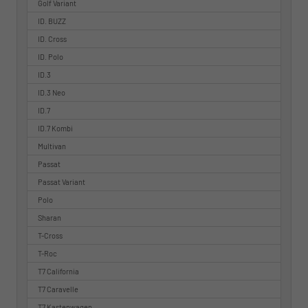
Golf Variant
ID. BUZZ
ID. Cross
ID. Polo
ID.3
ID.3 Neo
ID.7
ID.7 Kombi
Multivan
Passat
Passat Variant
Polo
Sharan
T-Cross
T-Roc
T7 California
T7 Caravelle
T7 Kastenwagen