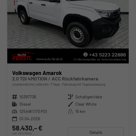
Volkswagen Amarok
2.0 TDI 4MOTION / ACC Rückfahrkamera
unverbindliche Lieferzeit:
7 Tage
Fahrzeug mit Tageszulassung
Fahrzeugnr.
10397736
Getriebe
Schaltgetriebe
Kraftstoff
Diesel
Außenfarbe
Clear White
Leistung
125 kW (170 PS)
Kilometerstand
15 km
01.04.2026
58.430,– €
Details
incl. 20% MwSt.