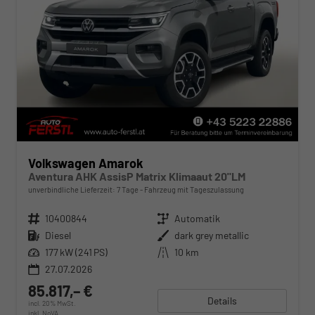
Volkswagen Amarok
Aventura AHK AssisP Matrix Klimaaut 20"LM
unverbindliche Lieferzeit:
7 Tage
Fahrzeug mit Tageszulassung
Fahrzeugnr.
10400844
Getriebe
Automatik
Kraftstoff
Diesel
Außenfarbe
dark grey metallic
Leistung
177 kW (241 PS)
Kilometerstand
10 km
27.07.2026
85.817,– €
Details
incl. 20% MwSt.
inkl. NoVA