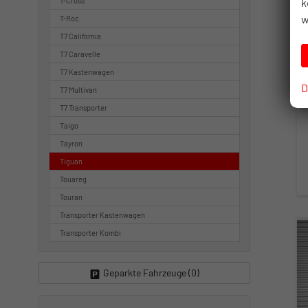
k
T-Cross
w
T-Roc
T7 California
T7 Caravelle
T7 Kastenwagen
D
T7 Multivan
T7 Transporter
Taigo
Tayron
Tiguan
Touareg
Touran
Transporter Kastenwagen
Transporter Kombi
Geparkte Fahrzeuge (
0
)