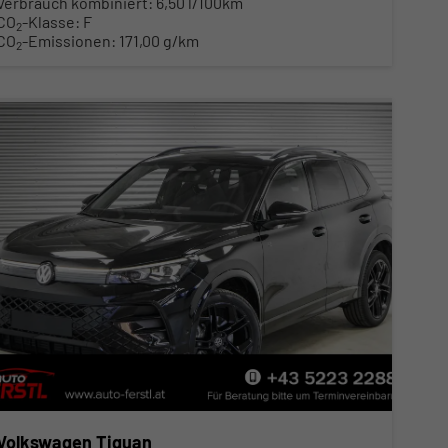
Verbrauch kombiniert:
6,50 l/100km
CO
-Klasse:
F
2
CO
-Emissionen:
171,00 g/km
2
Volkswagen Tiguan