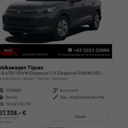
Volkswagen Tiguan
1.5 eTSI 110 kW Elegance (1.5 Elegance) 110kW (150 PS) 7-Gang DSG
unverbindliche Lieferzeit:
7 Wochen
Neuwagen
Fahrzeugnr.
10399960
Getriebe
Automatik
Kraftstoff
Benzin
Außenfarbe
Blau, Nightshade Blue Metallic (V2)
Leistung
110 kW (150 PS)
57.338,– €
Details
incl. 20% MwSt.
inkl. NoVA