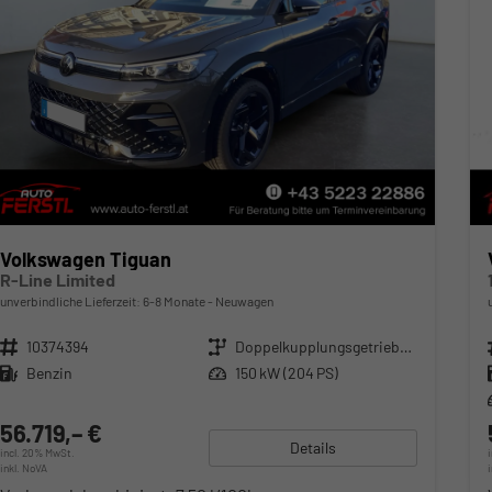
Volkswagen Tiguan
R-Line Limited
unverbindliche Lieferzeit: 6-8 Monate
Neuwagen
Fahrzeugnr.
10374394
Getriebe
Doppelkupplungsgetriebe (DSG)
Kraftstoff
Benzin
Leistung
150 kW (204 PS)
56.719,– €
Details
incl. 20% MwSt.
inkl. NoVA