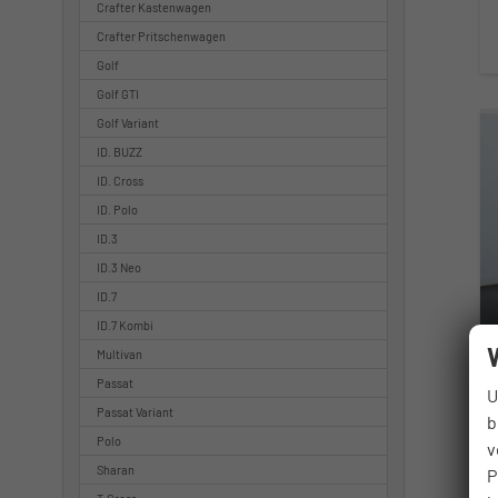
Crafter Kastenwagen
Crafter Pritschenwagen
Golf
Golf GTI
Golf Variant
ID. BUZZ
ID. Cross
ID. Polo
ID.3
ID.3 Neo
ID.7
ID.7 Kombi
Multivan
Passat
U
Passat Variant
b
Polo
v
Sharan
P