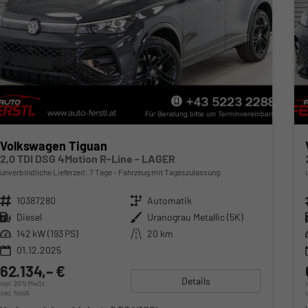
Volkswagen Tiguan
2,0 TDI DSG 4Motion R-Line - LAGER
unverbindliche Lieferzeit:
7 Tage
Fahrzeug mit Tageszulassung
Fahrzeugnr.
10387280
Getriebe
Automatik
Kraftstoff
Diesel
Außenfarbe
Uranograu Metallic (5K)
Leistung
142 kW (193 PS)
Kilometerstand
20 km
01.12.2025
62.134,– €
Details
incl. 20% MwSt.
inkl. NoVA