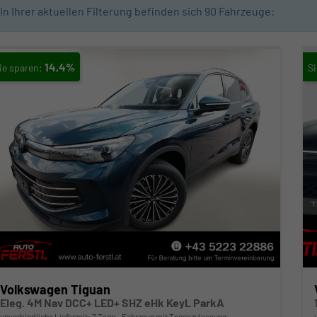
In Ihrer aktuellen Filterung befinden sich
90
Fahrzeuge:
14,4%
Volkswagen Tiguan
Eleg. 4M Nav DCC+ LED+ SHZ eHk KeyL ParkA
unverbindliche Lieferzeit:
7 Tage
Fahrzeug mit Tageszulassung