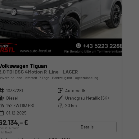
Volkswagen Tiguan
2,0 TDI DSG 4Motion R-Line - LAGER
unverbindliche Lieferzeit:
7 Tage
Fahrzeug mit Tageszulassung
Fahrzeugnr.
10387281
Getriebe
Automatik
Kraftstoff
Diesel
Außenfarbe
Uranograu Metallic (5K)
Leistung
142 kW (193 PS)
Kilometerstand
20 km
01.12.2025
62.134,– €
Details
incl. 20% MwSt.
inkl. NoVA