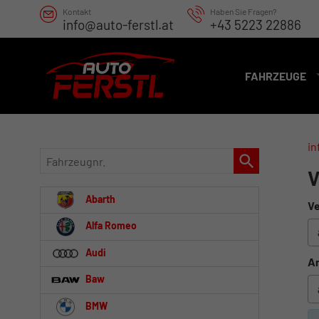
Kontakt
Haben Sie Fragen?
info@auto-ferstl.at
+43 5223 22886
FAHRZEUGE
in
Fahrzeugnr.
V
Abarth
Ve
Alfa Romeo
Audi
An
Baw
BMW