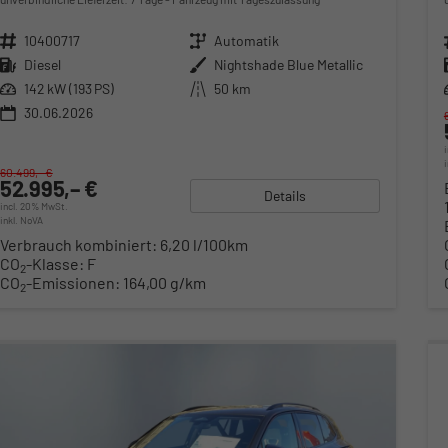
Fahrzeugnr.
10400717
Getriebe
Automatik
Kraftstoff
Diesel
Außenfarbe
Nightshade Blue Metallic
Leistung
142 kW (193 PS)
Kilometerstand
50 km
30.06.2026
60.499,– €
52.995,– €
Details
incl. 20% MwSt.
inkl. NoVA
Verbrauch kombiniert:
6,20 l/100km
CO
-Klasse:
F
2
CO
-Emissionen:
164,00 g/km
2