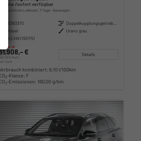
R-Line /sofort verfügbar
unverbindliche Lieferzeit:
7 Tage
Neuwagen
Fahrzeugnr.
10383370
Getriebe
Doppelkupplungsgetriebe (DSG)
Kraftstoff
Diesel
Außenfarbe
Urano grau
Leistung
142 kW (193 PS)
65.788,– €
61.908,– €
Details
incl. 20% MwSt.
inkl. NoVA
Verbrauch kombiniert:
6,10 l/100km
CO
-Klasse:
F
2
CO
-Emissionen:
160,00 g/km
2