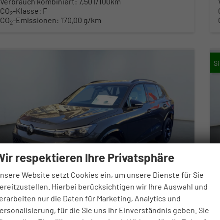
Verbrauch kombiniert:
7,50 l/100km
CO
-Klasse:
F
2
CO
-Emissionen:
170,00 g/km
2
Wir respektieren Ihre Privatsphäre
nsere Website setzt Cookies ein, um unsere Dienste für Sie
ereitzustellen. Hierbei berücksichtigen wir Ihre Auswahl und
erarbeiten nur die Daten für Marketing, Analytics und
ersonalisierung, für die Sie uns Ihr Einverständnis geben. Sie
Volkswagen Tiguan