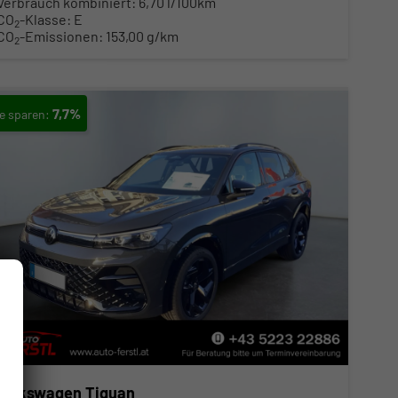
Verbrauch kombiniert:
6,70 l/100km
CO
-Klasse:
E
2
CO
-Emissionen:
153,00 g/km
2
7,7%
Volkswagen Tiguan