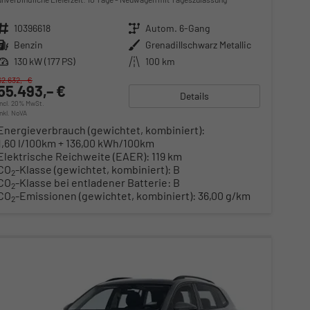
Fahrzeugnr.
10396618
Getriebe
Autom. 6-Gang
Kraftstoff
Benzin
Außenfarbe
Grenadillschwarz Metallic
Leistung
130 kW (177 PS)
Kilometerstand
100 km
62.632,– €
55.493,– €
Details
incl. 20% MwSt.
inkl. NoVA
Energieverbrauch (gewichtet, kombiniert):
1,60 l/100km + 136,00 kWh/100km
Elektrische Reichweite (EAER):
119 km
CO
-Klasse (gewichtet, kombiniert):
B
2
CO
-Klasse bei entladener Batterie:
B
2
CO
-Emissionen (gewichtet, kombiniert):
36,00 g/km
2