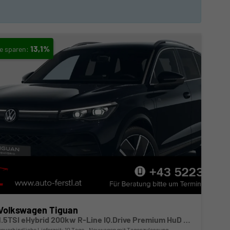
13,1%
Volkswagen Tiguan
1.5TSI eHybrid 200kw R-Line IQ.Drive Premium HuD AHK 20"
unverbindliche Lieferzeit:
10 Tage
Neuwagen mit Tageszulassung