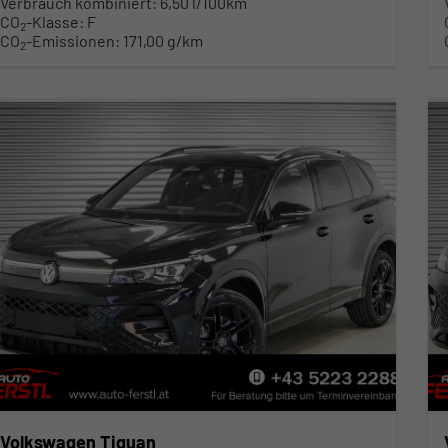
Verbrauch kombiniert:
6,50 l/100km
CO
-Klasse:
F
2
CO
-Emissionen:
171,00 g/km
2
Volkswagen Tiguan