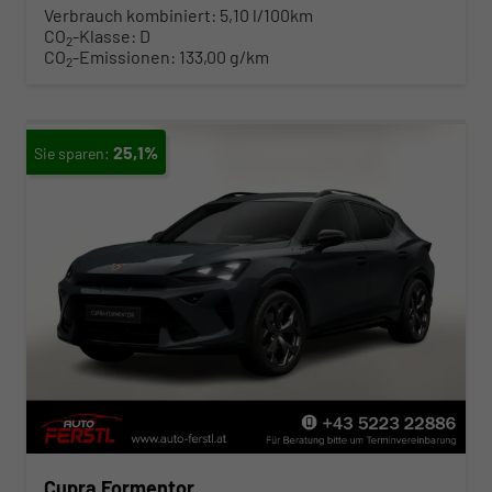
Verbrauch kombiniert:
5,10 l/100km
CO
-Klasse:
D
2
CO
-Emissionen:
133,00 g/km
2
25,1%
Cupra Formentor