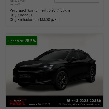
incl. 20% MwSt.
inkl. NoVA
Verbrauch kombiniert:
5,90 l/100km
CO
-Klasse:
D
2
CO
-Emissionen:
133,00 g/km
2
25,5%