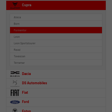
Cupra
Ateca
Born
Formentor
Leon
Leon Sportstourer
Raval
Tavascan
Terramar
Dacia
DS Automobiles
Fiat
Ford
Foton