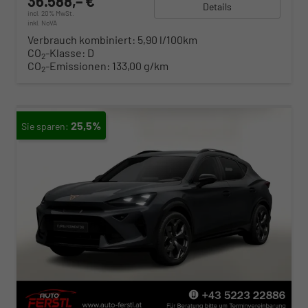
36.588,– €
Details
incl. 20% MwSt.
inkl. NoVA
Verbrauch kombiniert:
5,90 l/100km
CO
-Klasse:
D
2
CO
-Emissionen:
133,00 g/km
2
25,5%