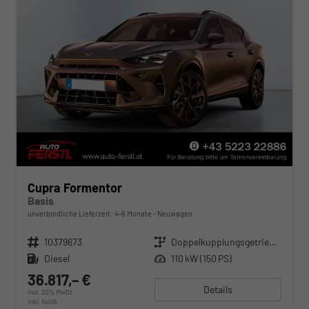
Cupra Formentor
Basis
unverbindliche Lieferzeit: 4-6 Monate
Neuwagen
Fahrzeugnr.
10379673
Getriebe
Doppelkupplungsgetriebe (DSG)
Kraftstoff
Diesel
Leistung
110 kW (150 PS)
36.817,– €
Details
incl. 20% MwSt.
inkl. NoVA