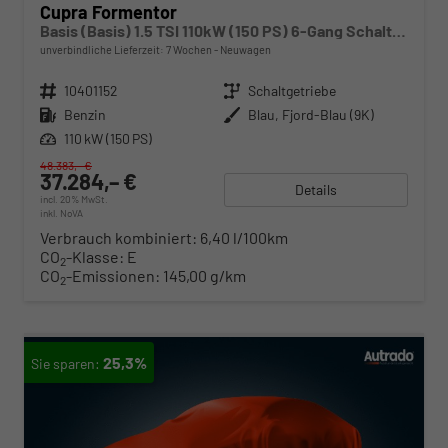
Cupra Formentor
Basis (Basis) 1.5 TSI 110kW (150 PS) 6-Gang Schaltgetriebe
unverbindliche Lieferzeit:
7 Wochen
Neuwagen
Fahrzeugnr.
10401152
Getriebe
Schaltgetriebe
Kraftstoff
Benzin
Außenfarbe
Blau, Fjord-Blau (9K)
Leistung
110 kW (150 PS)
48.383,– €
37.284,– €
Details
incl. 20% MwSt.
inkl. NoVA
Verbrauch kombiniert:
6,40 l/100km
CO
-Klasse:
E
2
CO
-Emissionen:
145,00 g/km
2
25,3%