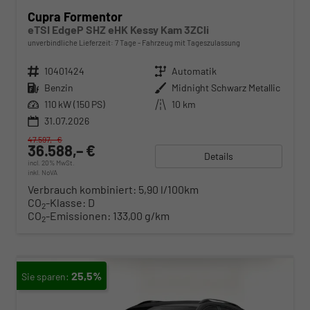
Cupra Formentor
eTSI EdgeP SHZ eHK Kessy Kam 3ZCli
unverbindliche Lieferzeit:
7 Tage
Fahrzeug mit Tageszulassung
Fahrzeugnr.
10401424
Getriebe
Automatik
Kraftstoff
Benzin
Außenfarbe
Midnight Schwarz Metallic
Leistung
110 kW (150 PS)
Kilometerstand
10 km
31.07.2026
47.597,– €
36.588,– €
Details
incl. 20% MwSt.
inkl. NoVA
Verbrauch kombiniert:
5,90 l/100km
CO
-Klasse:
D
2
CO
-Emissionen:
133,00 g/km
2
25,5%