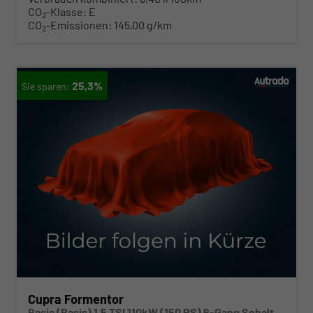
CO
-Klasse:
E
2
CO
-Emissionen:
145,00 g/km
2
25,3%
Cupra Formentor
Basis (Basis) 1.5 TSI 110kW (150 PS) 6-Gang Schaltgetriebe