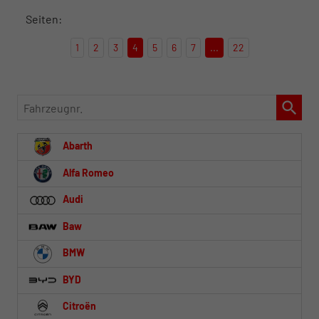
Seiten:
1
2
3
4
5
6
7
...
22
Fahrzeugnr.
Abarth
Alfa Romeo
Audi
Baw
BMW
BYD
Citroën