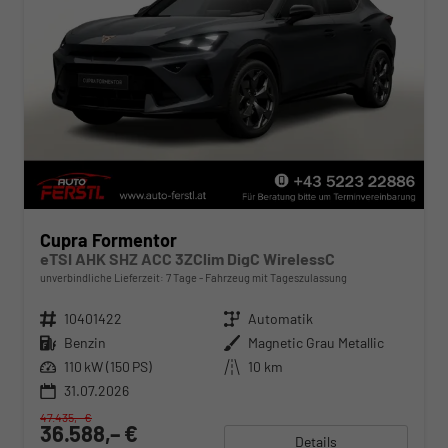
Cupra Formentor
eTSI AHK SHZ ACC 3ZClim DigC WirelessC
unverbindliche Lieferzeit:
7 Tage
Fahrzeug mit Tageszulassung
Fahrzeugnr.
10401422
Getriebe
Automatik
Kraftstoff
Benzin
Außenfarbe
Magnetic Grau Metallic
Leistung
110 kW (150 PS)
Kilometerstand
10 km
31.07.2026
47.435,– €
36.588,– €
Details