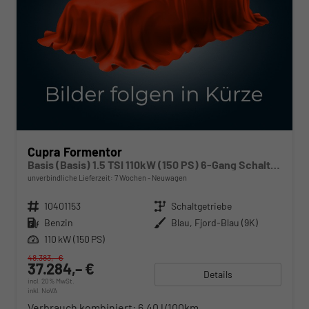
Cupra Formentor
Basis (Basis) 1.5 TSI 110kW (150 PS) 6-Gang Schaltgetriebe
unverbindliche Lieferzeit:
7 Wochen
Neuwagen
Fahrzeugnr.
10401153
Getriebe
Schaltgetriebe
Kraftstoff
Benzin
Außenfarbe
Blau, Fjord-Blau (9K)
Leistung
110 kW (150 PS)
48.383,– €
37.284,– €
Details
incl. 20% MwSt.
inkl. NoVA
Verbrauch kombiniert:
6,40 l/100km