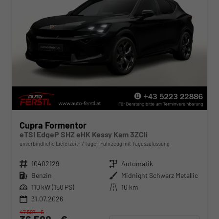
Cupra Formentor
eTSI EdgeP SHZ eHK Kessy Kam 3ZCli
unverbindliche Lieferzeit:
7 Tage
Fahrzeug mit Tageszulassung
Fahrzeugnr.
10402129
Getriebe
Automatik
Kraftstoff
Benzin
Außenfarbe
Midnight Schwarz Metallic
Leistung
110 kW (150 PS)
Kilometerstand
10 km
31.07.2026
47.597,– €