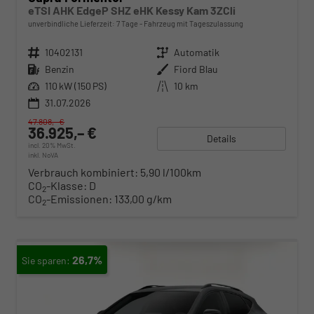
eTSI AHK EdgeP SHZ eHK Kessy Kam 3ZCli
unverbindliche Lieferzeit:
7 Tage
Fahrzeug mit Tageszulassung
Fahrzeugnr.
10402131
Getriebe
Automatik
Kraftstoff
Benzin
Außenfarbe
Fiord Blau
Leistung
110 kW (150 PS)
Kilometerstand
10 km
31.07.2026
47.808,– €
36.925,– €
Details
incl. 20% MwSt.
inkl. NoVA
Verbrauch kombiniert:
5,90 l/100km
CO
-Klasse:
D
2
CO
-Emissionen:
133,00 g/km
2
26,7%