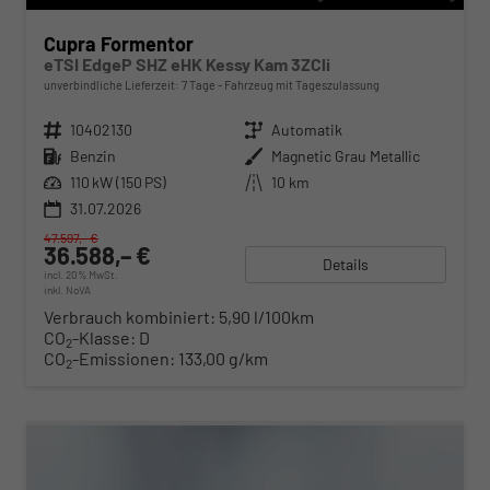
Cupra Formentor
eTSI EdgeP SHZ eHK Kessy Kam 3ZCli
unverbindliche Lieferzeit:
7 Tage
Fahrzeug mit Tageszulassung
Fahrzeugnr.
10402130
Getriebe
Automatik
Kraftstoff
Benzin
Außenfarbe
Magnetic Grau Metallic
Leistung
110 kW (150 PS)
Kilometerstand
10 km
31.07.2026
47.597,– €
36.588,– €
Details
incl. 20% MwSt.
inkl. NoVA
Verbrauch kombiniert:
5,90 l/100km
CO
-Klasse:
D
2
CO
-Emissionen:
133,00 g/km
2