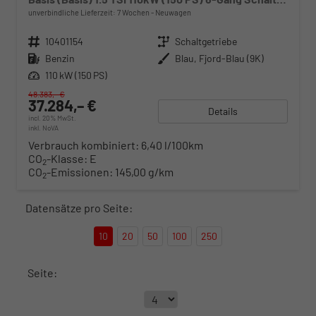
unverbindliche Lieferzeit:
7 Wochen
Neuwagen
Fahrzeugnr.
10401154
Getriebe
Schaltgetriebe
Kraftstoff
Benzin
Außenfarbe
Blau, Fjord-Blau (9K)
Leistung
110 kW (150 PS)
48.383,– €
37.284,– €
Details
incl. 20% MwSt.
inkl. NoVA
Verbrauch kombiniert:
6,40 l/100km
CO
-Klasse:
E
2
CO
-Emissionen:
145,00 g/km
2
Datensätze pro Seite:
10
20
50
100
250
Seite: